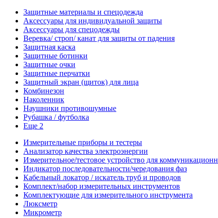
Защитные материалы и спецодежда
Аксессуары для индивидуальной защиты
Аксессуары для спецодежды
Веревка/ строп/ канат для защиты от падения
Защитная каска
Защитные ботинки
Защитные очки
Защитные перчатки
Защитный экран (щиток) для лица
Комбинезон
Наколенник
Наушники противошумные
Рубашка / футболка
Еще 2
Измерительные приборы и тестеры
Анализатор качества электроэнергии
Измерительное/тестовое устройство для коммуникацион
Индикатор последовательности/чередования фаз
Кабельный локатор / искатель труб и проводов
Комплект/набор измерительных инструментов
Комплектующие для измерительного инструмента
Люксметр
Микрометр