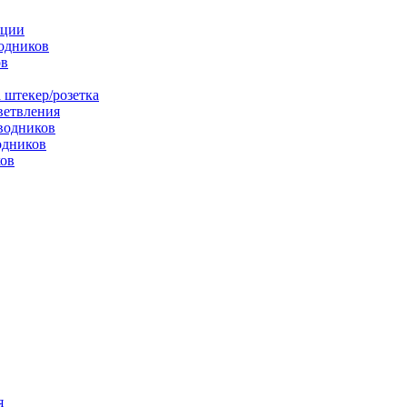
яции
одников
ов
 штекер/розетка
ветвления
водников
одников
ков
я