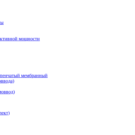
мы
еактивной мощности
тупенчатый мембранный
оввода)
моввод)
лект)