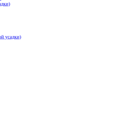
адки)
ой усадки)