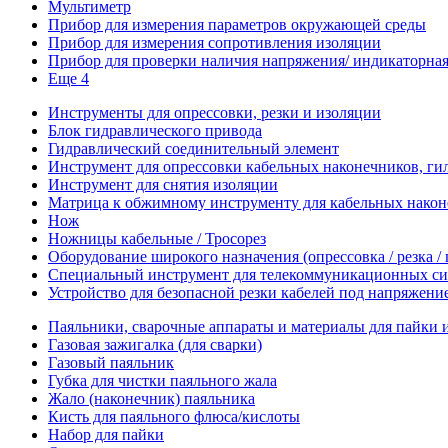
Мультиметр
Прибор для измерения параметров окружающей среды
Прибор для измерения сопротивления изоляции
Прибор для проверки наличия напряжения/ индикаторная 
Еще 4
Инструменты для опрессовки, резки и изоляции
Блок гидравлического привода
Гидравлический соединительный элемент
Инструмент для опрессовки кабельных наконечников, гил
Инструмент для снятия изоляции
Матрица к обжимному инструменту для кабельных наконе
Нож
Ножницы кабельные / Тросорез
Оборудование широкого назначения (опрессовка / резка /
Специальный инструмент для телекоммуникационных си
Устройство для безопасной резки кабелей под напряжени
Паяльники, сварочные аппараты и материалы для пайки 
Газовая зажигалка (для сварки)
Газовый паяльник
Губка для чистки паяльного жала
Жало (наконечник) паяльника
Кисть для паяльного флюса/кислоты
Набор для пайки