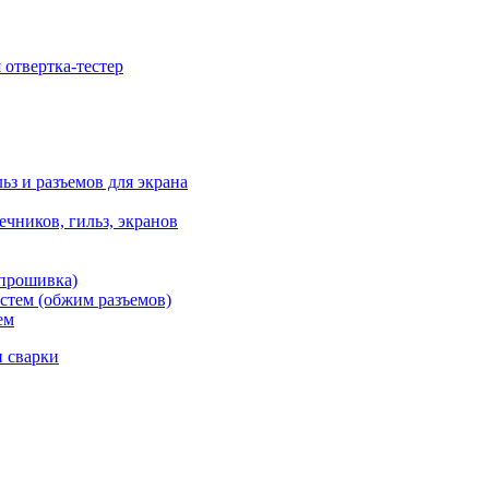
отвертка-тестер
ьз и разъемов для экрана
чников, гильз, экранов
 прошивка)
стем (обжим разъемов)
ем
и сварки