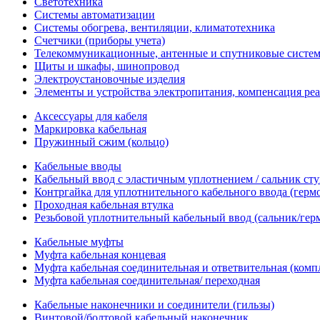
Светотехника
Системы автоматизации
Системы обогрева, вентиляции, климатотехника
Счетчики (приборы учета)
Телекоммуникационные, антенные и спутниковые систе
Щиты и шкафы, шинопровод
Электроустановочные изделия
Элементы и устройства электропитания, компенсация р
Аксессуары для кабеля
Маркировка кабельная
Пружинный сжим (кольцо)
Кабельные вводы
Кабельный ввод с эластичным уплотнением / сальник с
Контргайка для уплотнительного кабельного ввода (герм
Проходная кабельная втулка
Резьбовой уплотнительный кабельный ввод (сальник/гер
Кабельные муфты
Муфта кабельная концевая
Муфта кабельная соединительная и ответвительная (комп
Муфта кабельная соединительная/ переходная
Кабельные наконечники и соединители (гильзы)
Винтовой/болтовой кабельный наконечник