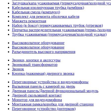
Заглушка/капа усаживаемая (термоусадочная/холодной ус
Кабельная изолирующая трубка (кембрик)
Кабельная смола (компаунд)
Комплект для ремонта оболочки кабеля
Манжета ремонтная
Набор (в боксе) термоусаживаемых трубок (отрезков)
Перчатка распределительная усаживаемая (термо-/холодн
Трубка усаживаемая (термоусадочная/холодной усадки)
Высоковольтное оборудование
Высоковольтное оборудование
Разъединитель высокого напряжения
Звонки, кнопки и аксессуры
Звонковый трансформатор
Звонок
Кнопка (нажимная) дверного звонка
Переговорные устройства и видеодомофоны
Вызывная панель с камерой на дверь
Дверная панель/Дверной функциональный модуль
Дверной скользящий контакт
Монитор для видеодомофона
Монтажная рамка/коробка для дверной станции
Переговорное устройство (интерком)