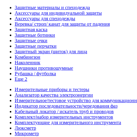
Защитные материалы и спецодежда
Аксессуары для индивидуальной защиты
Аксессуары для спецодежды
Веревка/ строп/ канат для защиты от падения
Защитная каска
Защитные ботинки
Защитные очки
Защитные перчатки
Защитный экран (щиток) для лица
Комбинезон
Наколенник
Наушники противошумные
Рубашка / футболка
Еще 2
Измерительные приборы и тестеры
Анализатор качества электроэнергии
Измерительное/тестовое устройство для коммуникацион
Индикатор последовательности/чередования фаз
Кабельный локатор / искатель труб и проводов
Комплект/набор измерительных инструментов
Комплектующие для измерительного инструмента
Люксметр
Микрометр