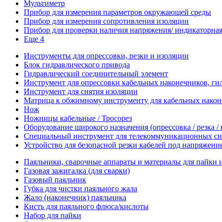
Мультиметр
Прибор для измерения параметров окружающей среды
Прибор для измерения сопротивления изоляции
Прибор для проверки наличия напряжения/ индикаторная 
Еще 4
Инструменты для опрессовки, резки и изоляции
Блок гидравлического привода
Гидравлический соединительный элемент
Инструмент для опрессовки кабельных наконечников, гил
Инструмент для снятия изоляции
Матрица к обжимному инструменту для кабельных наконе
Нож
Ножницы кабельные / Тросорез
Оборудование широкого назначения (опрессовка / резка /
Специальный инструмент для телекоммуникационных си
Устройство для безопасной резки кабелей под напряжени
Паяльники, сварочные аппараты и материалы для пайки 
Газовая зажигалка (для сварки)
Газовый паяльник
Губка для чистки паяльного жала
Жало (наконечник) паяльника
Кисть для паяльного флюса/кислоты
Набор для пайки