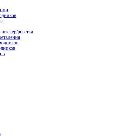
яции
одников
ов
 штекер/розетка
ветвления
водников
одников
ков
я