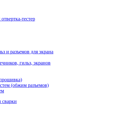
отвертка-тестер
ьз и разъемов для экрана
чников, гильз, экранов
 прошивка)
стем (обжим разъемов)
ем
и сварки