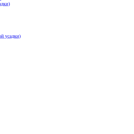
адки)
ой усадки)