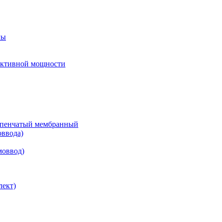
мы
еактивной мощности
тупенчатый мембранный
оввода)
моввод)
лект)