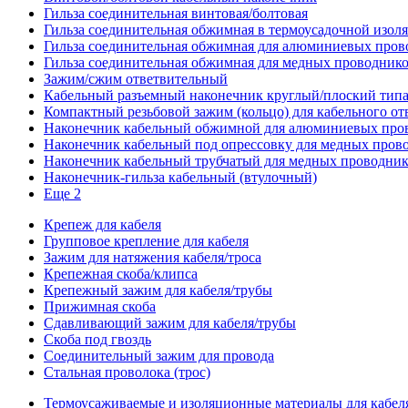
Гильза соединительная винтовая/болтовая
Гильза соединительная обжимная в термоусадочной изол
Гильза соединительная обжимная для алюминиевых пров
Гильза соединительная обжимная для медных проводник
Зажим/сжим ответвительный
Кабельный разъемный наконечник круглый/плоский типа
Компактный резьбовой зажим (кольцо) для кабельного от
Наконечник кабельный обжимной для алюминиевых про
Наконечник кабельный под опрессовку для медных пров
Наконечник кабельный трубчатый для медных проводни
Наконечник-гильза кабельный (втулочный)
Еще 2
Крепеж для кабеля
Групповое крепление для кабеля
Зажим для натяжения кабеля/троса
Крепежная скоба/клипса
Крепежный зажим для кабеля/трубы
Прижимная скоба
Сдавливающий зажим для кабеля/трубы
Скоба под гвоздь
Соединительный зажим для провода
Стальная проволока (трос)
Термоусаживаемые и изоляционные материалы для кабел