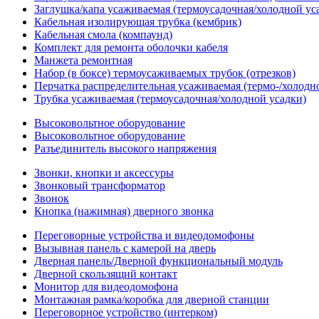
Заглушка/капа усаживаемая (термоусадочная/холодной ус
Кабельная изолирующая трубка (кембрик)
Кабельная смола (компаунд)
Комплект для ремонта оболочки кабеля
Манжета ремонтная
Набор (в боксе) термоусаживаемых трубок (отрезков)
Перчатка распределительная усаживаемая (термо-/холодн
Трубка усаживаемая (термоусадочная/холодной усадки)
Высоковольтное оборудование
Высоковольтное оборудование
Разъединитель высокого напряжения
Звонки, кнопки и аксессуры
Звонковый трансформатор
Звонок
Кнопка (нажимная) дверного звонка
Переговорные устройства и видеодомофоны
Вызывная панель с камерой на дверь
Дверная панель/Дверной функциональный модуль
Дверной скользящий контакт
Монитор для видеодомофона
Монтажная рамка/коробка для дверной станции
Переговорное устройство (интерком)