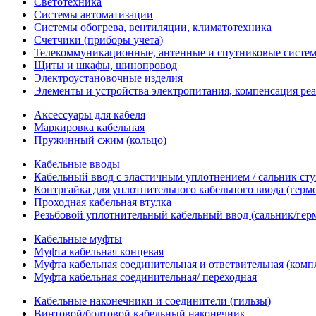
Светотехника
Системы автоматизации
Системы обогрева, вентиляции, климатотехника
Счетчики (приборы учета)
Телекоммуникационные, антенные и спутниковые систе
Щиты и шкафы, шинопровод
Электроустановочные изделия
Элементы и устройства электропитания, компенсация р
Аксессуары для кабеля
Маркировка кабельная
Пружинный сжим (кольцо)
Кабельные вводы
Кабельный ввод с эластичным уплотнением / сальник с
Контргайка для уплотнительного кабельного ввода (герм
Проходная кабельная втулка
Резьбовой уплотнительный кабельный ввод (сальник/гер
Кабельные муфты
Муфта кабельная концевая
Муфта кабельная соединительная и ответвительная (комп
Муфта кабельная соединительная/ переходная
Кабельные наконечники и соединители (гильзы)
Винтовой/болтовой кабельный наконечник