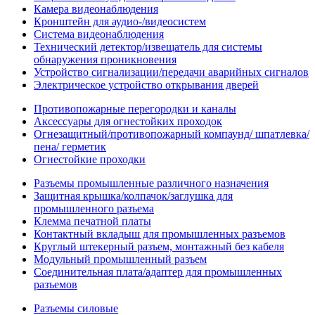
Камера видеонаблюдения
Кронштейн для аудио-/видеосистем
Система видеонаблюдения
Технический детектор/извещатель для системы
обнаружения проникновения
Устройство сигнализации/передачи аварийных сигналов
Электрическое устройство открывания дверей
Противопожарные перегородки и каналы
Аксессуары для огнестойких проходок
Огнезащитный/противопожарный компаунд/ шпатлевка/
пена/ герметик
Огнестойкие проходки
Разъемы промышленные различного назначения
Защитная крышка/колпачок/заглушка для
промышленного разъема
Клемма печатной платы
Контактный вкладыш для промышленных разъемов
Круглый штекерный разъем, монтажный без кабеля
Модульный промышленный разъем
Соединительная плата/адаптер для промышленных
разъемов
Разъемы силовые