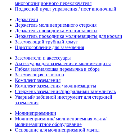
многопозиционного переключателя
Подвесной пульт управления / пост кнопочный
Держатели
Держатель молниеприемного стержня
Держатель проводника молниезащиты
Держатель проводника молниезащиты для кровли
Заземляющий трубный хомут
Приспособление для заземления
Заземлители и аксессуары
Аксессуары для заземления и молниезащиты
Гибкая заземляющая перемычка в сборе
Заземляющая пластина
Комплект заземления
Комплект заземления / молниезащиты
Стержень заземления/профильный заземлитель
Ударный/ забивной инструмент для стержней
заземления
Молниеприемники
Молниеприемник/ молниеприемная мачта/
молниезащитное оборудование
Основание для молниеприемной мачты