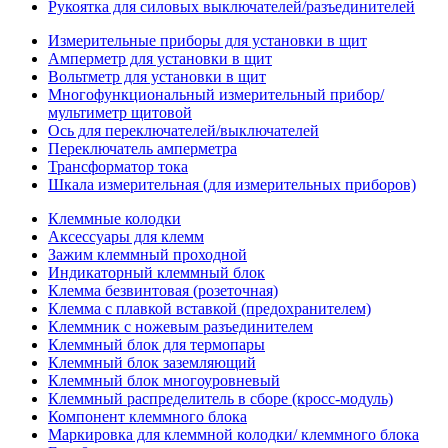
Рукоятка для силовых выключателей/разъединителей
Измерительные приборы для установки в щит
Амперметр для установки в щит
Вольтметр для установки в щит
Многофункциональный измерительный прибор/
мультиметр щитовой
Ось для переключателей/выключателей
Переключатель амперметра
Трансформатор тока
Шкала измерительная (для измерительных приборов)
Клеммные колодки
Аксессуары для клемм
Зажим клеммный проходной
Индикаторный клеммный блок
Клемма безвинтовая (розеточная)
Клемма с плавкой вставкой (предохранителем)
Клеммник с ножевым разъединителем
Клеммный блок для термопары
Клеммный блок заземляющий
Клеммный блок многоуровневый
Клеммный распределитель в сборе (кросс-модуль)
Компонент клеммного блока
Маркировка для клеммной колодки/ клеммного блока