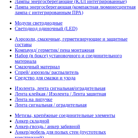
Лампы энергосберегающие (КЛЛ интегрированные)
Лампа энергосберегающая (компактная люминесцентная
лампа с интегрированным ПРА)
Модули светодиодные
Светодиод одиночный (LED)
Аэрозоли, смазочные, герметизирующие и защитные
составы
Компаунд/ герметик/ пена монтажная
Набор (в боксе) установочного и соединительного
материала
Смазочный материал
Спрей/ аэрозоль/ распылитель
Средство для смазки и ухода
Изолента, лента сигнальная/оградительная
Лента клейкая / Изолента / Лента защитная
Лента на липучке
Лента сигнальная / оградительная
Метизы, крепёжные соединительные элементы
Анкер складной
Анкер-гвоздь / анкер забивной
Анкер/дюбель для полых стен (пустотелых
конструкций)