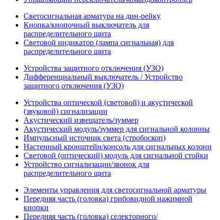
Светосигнальная арматура на дин-рейку
Кнопка/кнопочный выключатель для
распределительного щита
Световой индикатор (лампа сигнальная) для
распределительного щита
Устройства защитного отключения (УЗО)
Дифференциальный выключатель / Устройство
защитного отключения (УЗО)
Устройства оптической (световой) и акустической
(звуковой) сигнализации
Акустический извещатель/зуммер
Акустический модуль/зуммер для сигнальной колонны
Импульсный источник света (стробоскоп)
Настенный кронштейн/консоль для сигнальных колонн
Световой (оптический) модуль для сигнальной стойки
Устройство сигнализации/звонок для
распределительного щита
Элементы управления для светосигнальной арматуры
Передняя часть (головка) грибовидной нажимной
кнопки
Передняя часть (головка) селекторного/