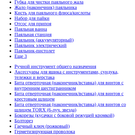
Губка для чистки паяльного жала
Жало (наконечник) паяльника
Кисть для паяльного флюса/кислоты
Набор для пайки
Отсос для припоя
Паяльная ванна
Паяльная станция
Паяльник (аккумуляторный)
Паяльник электрический
Паяльник-пистолет
Еще 3
Ручной инструмент общего назначения
Аксессуары для ящика с инструментами, сундука,
тележки и верстака
Бита отверточная (наконечник/вставка) для винтов с
внутренним шестигранником
Бита отверточная (наконечник/вставка) для винтов с
крестовым шлицем
Бита отверточная (наконечник/вставка) для винтов со
шлицем TORX (6-луч. звезда)
Бокорезы (кусачки с боковой режущей кромкой)
Болторез
Гаечный ключ (рожковый)
Герметизирующая проволока