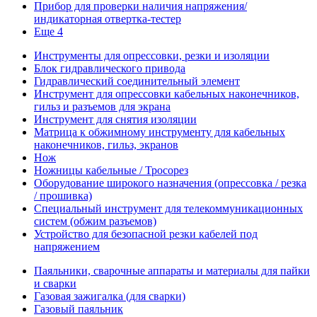
Прибор для проверки наличия напряжения/
индикаторная отвертка-тестер
Еще 4
Инструменты для опрессовки, резки и изоляции
Блок гидравлического привода
Гидравлический соединительный элемент
Инструмент для опрессовки кабельных наконечников,
гильз и разъемов для экрана
Инструмент для снятия изоляции
Матрица к обжимному инструменту для кабельных
наконечников, гильз, экранов
Нож
Ножницы кабельные / Тросорез
Оборудование широкого назначения (опрессовка / резка
/ прошивка)
Специальный инструмент для телекоммуникационных
систем (обжим разъемов)
Устройство для безопасной резки кабелей под
напряжением
Паяльники, сварочные аппараты и материалы для пайки
и сварки
Газовая зажигалка (для сварки)
Газовый паяльник