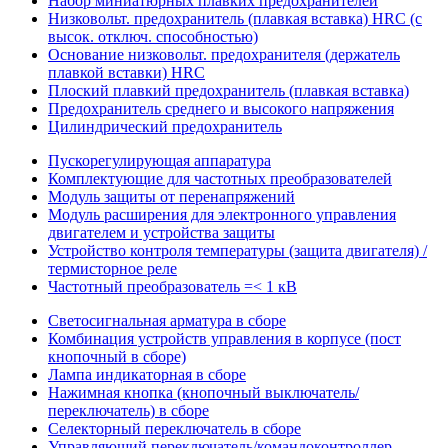
Набор миниатюрных плавких предохранителей
Низковольт. предохранитель (плавкая вставка) HRC (с
высок. отключ. способностью)
Основание низковольт. предохранителя (держатель
плавкой вставки) HRC
Плоский плавкий предохранитель (плавкая вставка)
Предохранитель среднего и высокого напряжения
Цилиндрический предохранитель
Пускорегулирующая аппаратура
Комплектующие для частотных преобразователей
Модуль защиты от перенапряжений
Модуль расширения для электронного управления
двигателем и устройства защиты
Устройство контроля температуры (защита двигателя) /
термисторное реле
Частотный преобразователь =< 1 кВ
Светосигнальная арматура в сборе
Комбинация устройств управления в корпусе (пост
кнопочный в сборе)
Лампа индикаторная в сборе
Нажимная кнопка (кнопочный выключатель/
переключатель) в сборе
Селекторный переключатель в сборе
Управляющий переключатель/командоконтроллер