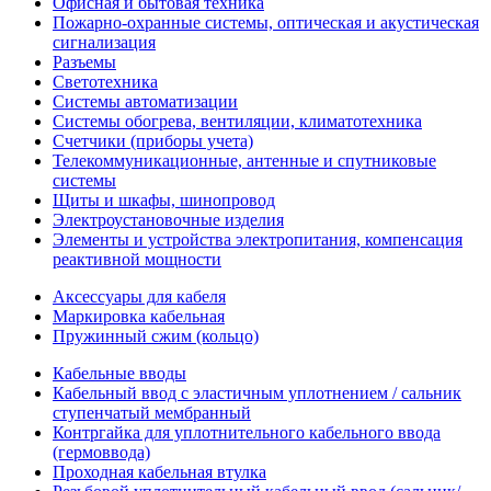
Офисная и бытовая техника
Пожарно-охранные системы, оптическая и акустическая
сигнализация
Разъемы
Светотехника
Системы автоматизации
Системы обогрева, вентиляции, климатотехника
Счетчики (приборы учета)
Телекоммуникационные, антенные и спутниковые
системы
Щиты и шкафы, шинопровод
Электроустановочные изделия
Элементы и устройства электропитания, компенсация
реактивной мощности
Аксессуары для кабеля
Маркировка кабельная
Пружинный сжим (кольцо)
Кабельные вводы
Кабельный ввод с эластичным уплотнением / сальник
ступенчатый мембранный
Контргайка для уплотнительного кабельного ввода
(гермоввода)
Проходная кабельная втулка