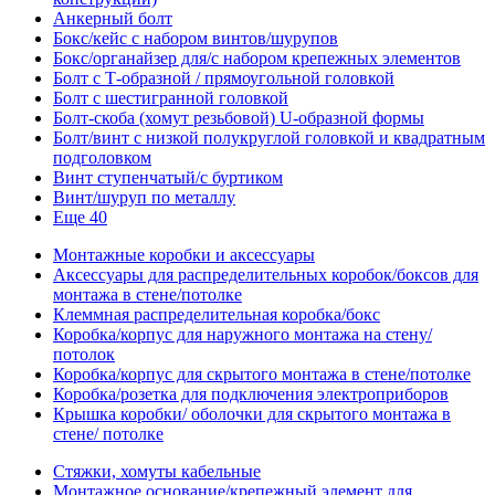
Анкерный болт
Бокс/кейс с набором винтов/шурупов
Бокс/органайзер для/с набором крепежных элементов
Болт с Т-образной / прямоугольной головкой
Болт с шестигранной головкой
Болт-скоба (хомут резьбовой) U-образной формы
Болт/винт с низкой полукруглой головкой и квадратным
подголовком
Винт ступенчатый/с буртиком
Винт/шуруп по металлу
Еще 40
Монтажные коробки и аксессуары
Аксессуары для распределительных коробок/боксов для
монтажа в стене/потолке
Клеммная распределительная коробка/бокс
Коробка/корпус для наружного монтажа на стену/
потолок
Коробка/корпус для скрытого монтажа в стене/потолке
Коробка/розетка для подключения электроприборов
Крышка коробки/ оболочки для скрытого монтажа в
стене/ потолке
Стяжки, хомуты кабельные
Монтажное основание/крепежный элемент для