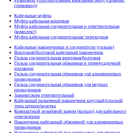
Резьбовой уплотнительный кабельный ввод (сальник/
гермоввод)
Кабельные муфты
Муфта кабельная концевая
Муфта кабельная соединительная и ответвительная
(комплект)
Муфта кабельная соединительная/ переходная
Кабельные наконечники и соединители (гильзы)
Винтовой/болтовой кабельный наконечник
Гильза соединительная винтовая/болтовая
Гильза соединительная обжимная в термоусадочной
изоляции
Гильза соединительная обжимная для алюминиевых
проводников
Гильза соединительная обжимная для медных
проводников
Зажим/сжим ответвительный
Кабельный разъемный наконечник круглый/плоский
типа штекер/розетка
Компактный резьбовой зажим (кольцо) для кабельного
ответвления
Наконечник кабельный обжимной для алюминиевых
проводников
Наконечник кабельный под опрессовку для медных