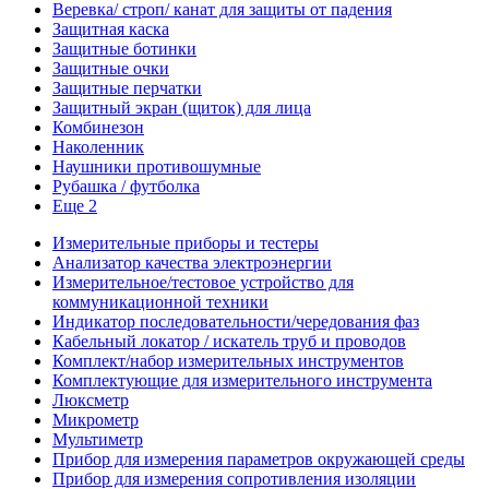
Веревка/ строп/ канат для защиты от падения
Защитная каска
Защитные ботинки
Защитные очки
Защитные перчатки
Защитный экран (щиток) для лица
Комбинезон
Наколенник
Наушники противошумные
Рубашка / футболка
Еще 2
Измерительные приборы и тестеры
Анализатор качества электроэнергии
Измерительное/тестовое устройство для
коммуникационной техники
Индикатор последовательности/чередования фаз
Кабельный локатор / искатель труб и проводов
Комплект/набор измерительных инструментов
Комплектующие для измерительного инструмента
Люксметр
Микрометр
Мультиметр
Прибор для измерения параметров окружающей среды
Прибор для измерения сопротивления изоляции