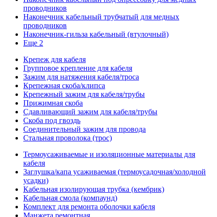
проводников
Наконечник кабельный трубчатый для медных
проводников
Наконечник-гильза кабельный (втулочный)
Еще 2
Крепеж для кабеля
Групповое крепление для кабеля
Зажим для натяжения кабеля/троса
Крепежная скоба/клипса
Крепежный зажим для кабеля/трубы
Прижимная скоба
Сдавливающий зажим для кабеля/трубы
Скоба под гвоздь
Соединительный зажим для провода
Стальная проволока (трос)
Термоусаживаемые и изоляционные материалы для
кабеля
Заглушка/капа усаживаемая (термоусадочная/холодной
усадки)
Кабельная изолирующая трубка (кембрик)
Кабельная смола (компаунд)
Комплект для ремонта оболочки кабеля
Манжета ремонтная