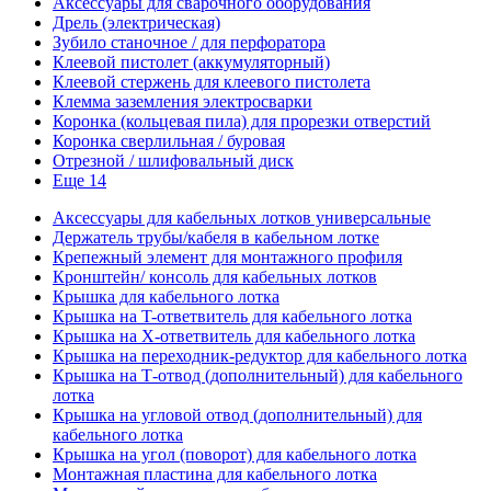
Аксессуары для сварочного оборудования
Дрель (электрическая)
Зубило станочное / для перфоратора
Клеевой пистолет (аккумуляторный)
Клеевой стержень для клеевого пистолета
Клемма заземления электросварки
Коронка (кольцевая пила) для прорезки отверстий
Коронка сверлильная / буровая
Отрезной / шлифовальный диск
Еще 14
Аксессуары для кабельных лотков универсальные
Держатель трубы/кабеля в кабельном лотке
Крепежный элемент для монтажного профиля
Кронштейн/ консоль для кабельных лотков
Крышка для кабельного лотка
Крышка на T-ответвитель для кабельного лотка
Крышка на X-ответвитель для кабельного лотка
Крышка на переходник-редуктор для кабельного лотка
Крышка на Т-отвод (дополнительный) для кабельного
лотка
Крышка на угловой отвод (дополнительный) для
кабельного лотка
Крышка на угол (поворот) для кабельного лотка
Монтажная пластина для кабельного лотка