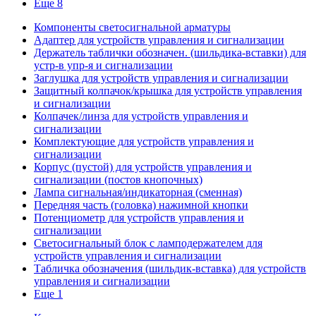
Еще 8
Компоненты светосигнальной арматуры
Адаптер для устройств управления и сигнализации
Держатель таблички обозначен. (шильдика-вставки) для
устр-в упр-я и сигнализации
Заглушка для устройств управления и сигнализации
Защитный колпачок/крышка для устройств управления
и сигнализации
Колпачек/линза для устройств управления и
сигнализации
Комплектующие для устройств управления и
сигнализации
Корпус (пустой) для устройств управления и
сигнализации (постов кнопочных)
Лампа сигнальная/индикаторная (сменная)
Передняя часть (головка) нажимной кнопки
Потенциометр для устройств управления и
сигнализации
Светосигнальный блок с ламподержателем для
устройств управления и сигнализации
Табличка обозначения (шильдик-вставка) для устройств
управления и сигнализации
Еще 1