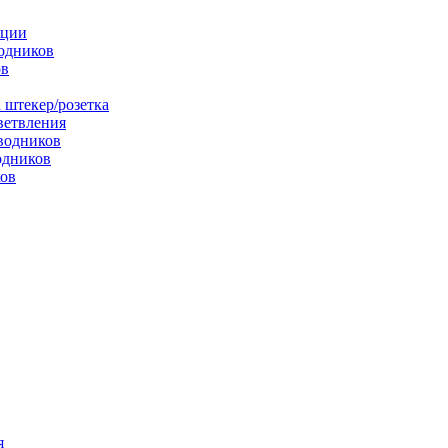
яции
одников
ов
 штекер/розетка
ветвления
водников
одников
ков
я