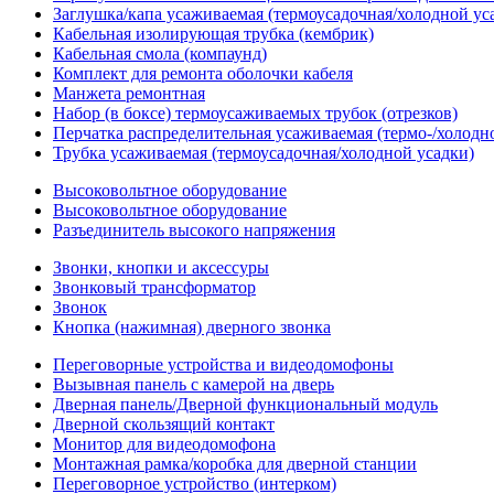
Заглушка/капа усаживаемая (термоусадочная/холодной ус
Кабельная изолирующая трубка (кембрик)
Кабельная смола (компаунд)
Комплект для ремонта оболочки кабеля
Манжета ремонтная
Набор (в боксе) термоусаживаемых трубок (отрезков)
Перчатка распределительная усаживаемая (термо-/холодн
Трубка усаживаемая (термоусадочная/холодной усадки)
Высоковольтное оборудование
Высоковольтное оборудование
Разъединитель высокого напряжения
Звонки, кнопки и аксессуры
Звонковый трансформатор
Звонок
Кнопка (нажимная) дверного звонка
Переговорные устройства и видеодомофоны
Вызывная панель с камерой на дверь
Дверная панель/Дверной функциональный модуль
Дверной скользящий контакт
Монитор для видеодомофона
Монтажная рамка/коробка для дверной станции
Переговорное устройство (интерком)