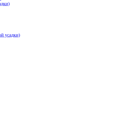
адки)
ой усадки)