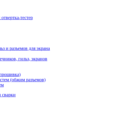
отвертка-тестер
ьз и разъемов для экрана
чников, гильз, экранов
 прошивка)
стем (обжим разъемов)
ем
и сварки