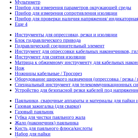
Мультиметр
Прибор для измерения параметров окружающей среды
Прибор для измерения сопротивления изоляции
Прибор для проверки наличия напряжения/ индикаторная 
Еще 4
Инструменты для опрессовки, резки и изоляции
Блок гидравлического привода
Гидравлический соединительный элемент
Инструмент для опрессовки кабельных наконечников, гил
Инструмент для снятия изоляции
Матрица к обжимному инструменту для кабельных наконе
Нож
Ножницы кабельные / Тросорез
Оборудование широкого назначения (опрессовка / резка /
Специальный инструмент для телекоммуникационных си
Устройство для безопасной резки кабелей под напряжени
Паяльники, сварочные аппараты и материалы для пайки 
Газовая зажигалка (для сварки)
Газовый паяльник
Губка для чистки паяльного жала
Жало (наконечник) паяльника
Кисть для паяльного флюса/кислоты
Набор для пайки