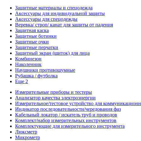
Защитные материалы и спецодежда
Аксессуары для индивидуальной защиты
Аксессуары для спецодежды
Веревка/ строп/ канат для защиты от падения
Защитная каска
Защитные ботинки
Защитные очки
Защитные перчатки
Защитный экран (щиток) для лица
Комбинезон
Наколенник
Наушники противошумные
Рубашка / футболка
Еще 2
Измерительные приборы и тестеры
Анализатор качества электроэнергии
Измерительное/тестовое устройство для коммуникацион
Индикатор последовательности/чередования фаз
Кабельный локатор / искатель труб и проводов
Комплект/набор измерительных инструментов
Комплектующие для измерительного инструмента
Люксметр
Микрометр