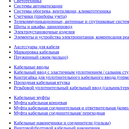
Светотехника
Системы автоматизации
Системы обогрева, вентиляции, климатотехника
Счетчики (приборы учета)
Телекоммуникационные, антенные и спутниковые систе
Щиты и шкафы, шинопровод
Электроустановочные изделия
Элементы и устройства электропитания, компенсация р
Аксессуары для кабеля
Маркировка кабельная
Пружинный сжим (кольцо)
Кабельные вводы
Кабельный ввод с эластичным уплотнением / сальник с
Контргайка для уплотнительного кабельного ввода (герм
Проходная кабельная втулка
Резьбовой уплотнительный кабельный ввод (сальник/гер
Кабельные муфты
Муфта кабельная концевая
Муфта кабельная соединительная и ответвительная (комп
Муфта кабельная соединительная/ переходная
Кабельные наконечники и соединители (гильзы)
Винтовой/болтовой кабельный наконечник