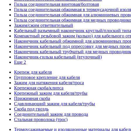
Гильза соединительная винтовая/болтовая
Гильза соединительная обжимная в термоусадочной изол
Гильза соединительная обжимная для алюминиевых пров
Гильза соединительная обжимная для медных проводник
Зажим/сжим ответвительный
Кабельный разъемный наконечник круглый/плоский типа
Компактный резьбовой зажим (кольцо) для кабельного от
Наконечник кабельный обжимной для алюминиевых про
Наконечник кабельный под опрессовку для медных пров
Наконечник кабельный трубчатый для медных проводни
Наконечник-гильза кабельный (втулочный)
Еще 2
Крепеж для кабеля
Групповое крепление для кабеля
Зажим для натяжения кабеля/троса
Крепежная скоба/клипса
Крепежный зажим для кабеля/трубы
Прижимная скоба
Сдавливающий зажим для кабеля/трубы
Скоба под гвоздь
Соединительный зажим для провода
Стальная проволока (трос)
Термоусаживаемые и изоляционные материалы для кабел