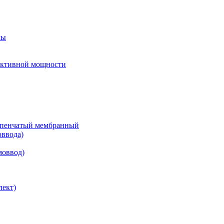
мы
еактивной мощности
тупенчатый мембранный
оввода)
моввод)
лект)