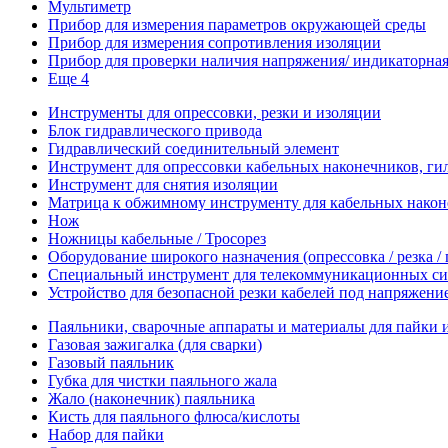
Мультиметр
Прибор для измерения параметров окружающей среды
Прибор для измерения сопротивления изоляции
Прибор для проверки наличия напряжения/ индикаторная 
Еще 4
Инструменты для опрессовки, резки и изоляции
Блок гидравлического привода
Гидравлический соединительный элемент
Инструмент для опрессовки кабельных наконечников, гил
Инструмент для снятия изоляции
Матрица к обжимному инструменту для кабельных наконе
Нож
Ножницы кабельные / Тросорез
Оборудование широкого назначения (опрессовка / резка /
Специальный инструмент для телекоммуникационных си
Устройство для безопасной резки кабелей под напряжени
Паяльники, сварочные аппараты и материалы для пайки 
Газовая зажигалка (для сварки)
Газовый паяльник
Губка для чистки паяльного жала
Жало (наконечник) паяльника
Кисть для паяльного флюса/кислоты
Набор для пайки