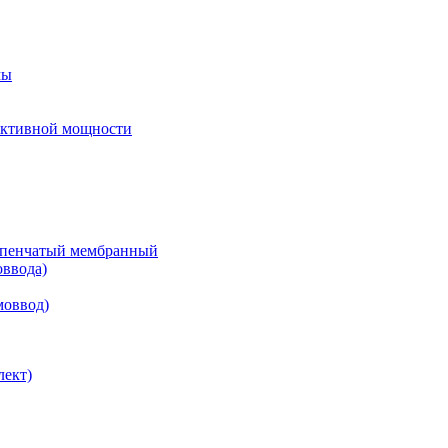
мы
еактивной мощности
тупенчатый мембранный
оввода)
моввод)
лект)