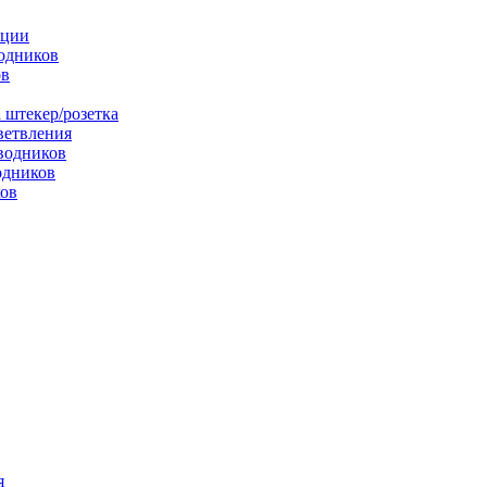
яции
одников
ов
 штекер/розетка
ветвления
водников
одников
ков
я