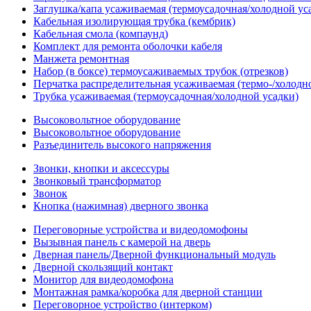
Заглушка/капа усаживаемая (термоусадочная/холодной ус
Кабельная изолирующая трубка (кембрик)
Кабельная смола (компаунд)
Комплект для ремонта оболочки кабеля
Манжета ремонтная
Набор (в боксе) термоусаживаемых трубок (отрезков)
Перчатка распределительная усаживаемая (термо-/холодн
Трубка усаживаемая (термоусадочная/холодной усадки)
Высоковольтное оборудование
Высоковольтное оборудование
Разъединитель высокого напряжения
Звонки, кнопки и аксессуры
Звонковый трансформатор
Звонок
Кнопка (нажимная) дверного звонка
Переговорные устройства и видеодомофоны
Вызывная панель с камерой на дверь
Дверная панель/Дверной функциональный модуль
Дверной скользящий контакт
Монитор для видеодомофона
Монтажная рамка/коробка для дверной станции
Переговорное устройство (интерком)