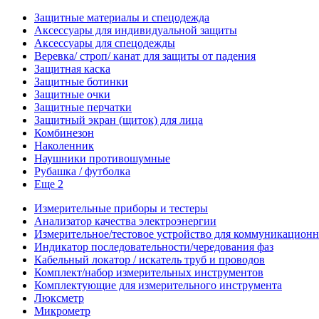
Защитные материалы и спецодежда
Аксессуары для индивидуальной защиты
Аксессуары для спецодежды
Веревка/ строп/ канат для защиты от падения
Защитная каска
Защитные ботинки
Защитные очки
Защитные перчатки
Защитный экран (щиток) для лица
Комбинезон
Наколенник
Наушники противошумные
Рубашка / футболка
Еще 2
Измерительные приборы и тестеры
Анализатор качества электроэнергии
Измерительное/тестовое устройство для коммуникацион
Индикатор последовательности/чередования фаз
Кабельный локатор / искатель труб и проводов
Комплект/набор измерительных инструментов
Комплектующие для измерительного инструмента
Люксметр
Микрометр