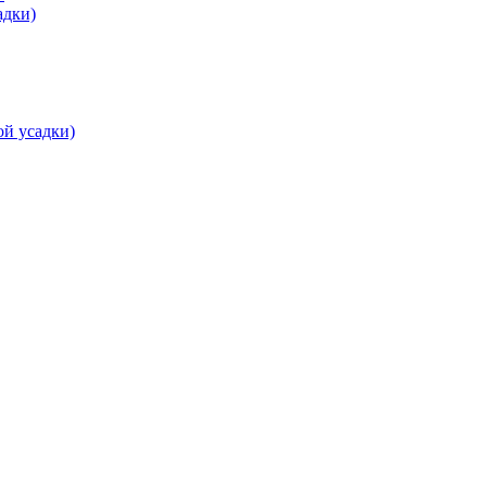
адки)
ой усадки)