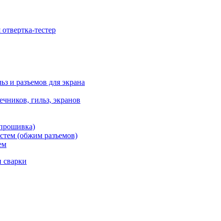
отвертка-тестер
ьз и разъемов для экрана
чников, гильз, экранов
 прошивка)
стем (обжим разъемов)
ем
и сварки