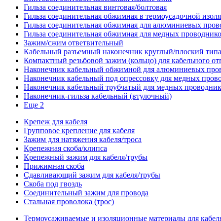
Гильза соединительная винтовая/болтовая
Гильза соединительная обжимная в термоусадочной изол
Гильза соединительная обжимная для алюминиевых пров
Гильза соединительная обжимная для медных проводник
Зажим/сжим ответвительный
Кабельный разъемный наконечник круглый/плоский типа
Компактный резьбовой зажим (кольцо) для кабельного от
Наконечник кабельный обжимной для алюминиевых про
Наконечник кабельный под опрессовку для медных пров
Наконечник кабельный трубчатый для медных проводни
Наконечник-гильза кабельный (втулочный)
Еще 2
Крепеж для кабеля
Групповое крепление для кабеля
Зажим для натяжения кабеля/троса
Крепежная скоба/клипса
Крепежный зажим для кабеля/трубы
Прижимная скоба
Сдавливающий зажим для кабеля/трубы
Скоба под гвоздь
Соединительный зажим для провода
Стальная проволока (трос)
Термоусаживаемые и изоляционные материалы для кабел