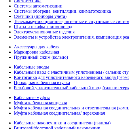
Светотехника
Системы автоматизации
Системы обогрева, вентиляции, климатотехника
Счетчики (приборы учета)
Телекоммуникационные, антенные и спутниковые систе
Щиты и шкафы, шинопровод
Электроустановочные изделия
Элементы и устройства электропитания, компенсация р
Аксессуары для кабеля
Маркировка кабельная
Пружинный сжим (кольцо)
Кабельные вводы
Кабельный ввод с эластичным уплотнением / сальник с
Контргайка для уплотнительного кабельного ввода (герм
Проходная кабельная втулка
Резьбовой уплотнительный кабельный ввод (сальник/гер
Кабельные муфты
Муфта кабельная концевая
Муфта кабельная соединительная и ответвительная (комп
Муфта кабельная соединительная/ переходная
Кабельные наконечники и соединители (гильзы)
Винтовой/болтовой кабельный наконечник