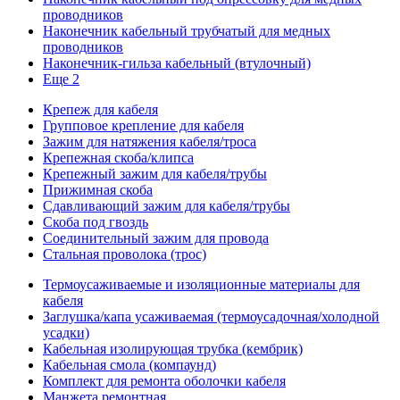
проводников
Наконечник кабельный трубчатый для медных
проводников
Наконечник-гильза кабельный (втулочный)
Еще 2
Крепеж для кабеля
Групповое крепление для кабеля
Зажим для натяжения кабеля/троса
Крепежная скоба/клипса
Крепежный зажим для кабеля/трубы
Прижимная скоба
Сдавливающий зажим для кабеля/трубы
Скоба под гвоздь
Соединительный зажим для провода
Стальная проволока (трос)
Термоусаживаемые и изоляционные материалы для
кабеля
Заглушка/капа усаживаемая (термоусадочная/холодной
усадки)
Кабельная изолирующая трубка (кембрик)
Кабельная смола (компаунд)
Комплект для ремонта оболочки кабеля
Манжета ремонтная