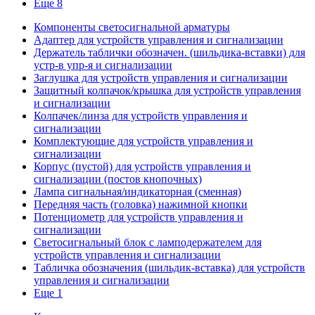
Еще 8
Компоненты светосигнальной арматуры
Адаптер для устройств управления и сигнализации
Держатель таблички обозначен. (шильдика-вставки) для
устр-в упр-я и сигнализации
Заглушка для устройств управления и сигнализации
Защитный колпачок/крышка для устройств управления
и сигнализации
Колпачек/линза для устройств управления и
сигнализации
Комплектующие для устройств управления и
сигнализации
Корпус (пустой) для устройств управления и
сигнализации (постов кнопочных)
Лампа сигнальная/индикаторная (сменная)
Передняя часть (головка) нажимной кнопки
Потенциометр для устройств управления и
сигнализации
Светосигнальный блок с ламподержателем для
устройств управления и сигнализации
Табличка обозначения (шильдик-вставка) для устройств
управления и сигнализации
Еще 1