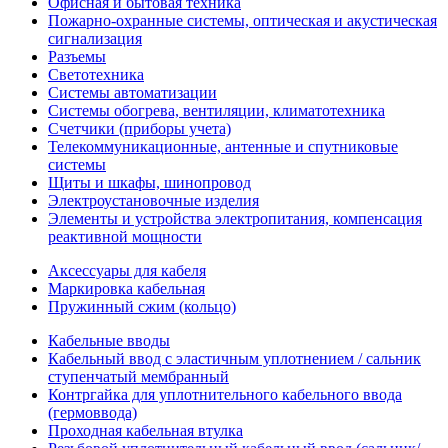
Офисная и бытовая техника
Пожарно-охранные системы, оптическая и акустическая
сигнализация
Разъемы
Светотехника
Системы автоматизации
Системы обогрева, вентиляции, климатотехника
Счетчики (приборы учета)
Телекоммуникационные, антенные и спутниковые
системы
Щиты и шкафы, шинопровод
Электроустановочные изделия
Элементы и устройства электропитания, компенсация
реактивной мощности
Аксессуары для кабеля
Маркировка кабельная
Пружинный сжим (кольцо)
Кабельные вводы
Кабельный ввод с эластичным уплотнением / сальник
ступенчатый мембранный
Контргайка для уплотнительного кабельного ввода
(гермоввода)
Проходная кабельная втулка