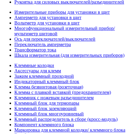
Рукоятка для силовых выключателей/разъединителей
Измерительные приборы для установки в щит
Амперметр для установки в щит
Вольтметр для установки в щит
Многофункциональный измерительный прибор/
мультиметр щитовой
Ось для переключателей/выключателей
Переключатель амперметра
Трансформатор тока
Шкала измерительная (для измерительных приборов)
Клеммные колодки
Аксессуары для клемм
Зажим клеммный проходной
Индикаторный клеммный блок
Клемма безвинтовая (розеточная)
Клемма с плавкой вставкой (предохранителем)
Клеммник с ножевым разъединителем
Клеммный блок для термопары
Клеммный блок заземляющий
Клеммный блок многоуровневый
Клеммный распределитель в сборе (кросс-модуль)
Компонент клеммного блока
Маркировка для клеммной колодки/ клеммного блока