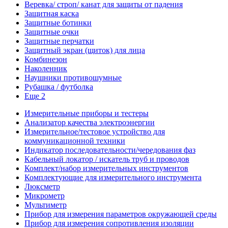
Веревка/ строп/ канат для защиты от падения
Защитная каска
Защитные ботинки
Защитные очки
Защитные перчатки
Защитный экран (щиток) для лица
Комбинезон
Наколенник
Наушники противошумные
Рубашка / футболка
Еще 2
Измерительные приборы и тестеры
Анализатор качества электроэнергии
Измерительное/тестовое устройство для
коммуникационной техники
Индикатор последовательности/чередования фаз
Кабельный локатор / искатель труб и проводов
Комплект/набор измерительных инструментов
Комплектующие для измерительного инструмента
Люксметр
Микрометр
Мультиметр
Прибор для измерения параметров окружающей среды
Прибор для измерения сопротивления изоляции