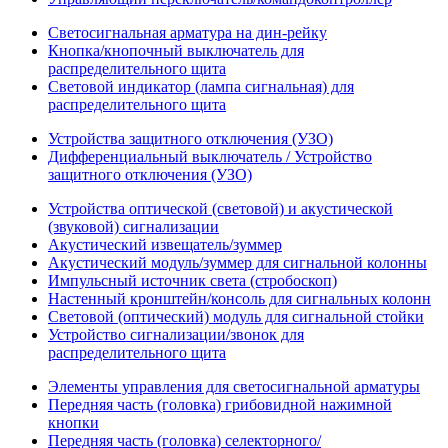
Светосигнальная арматура на дин-рейку
Кнопка/кнопочный выключатель для
распределительного щита
Световой индикатор (лампа сигнальная) для
распределительного щита
Устройства защитного отключения (УЗО)
Дифференциальный выключатель / Устройство
защитного отключения (УЗО)
Устройства оптической (световой) и акустической
(звуковой) сигнализации
Акустический извещатель/зуммер
Акустический модуль/зуммер для сигнальной колонны
Импульсный источник света (стробоскоп)
Настенный кронштейн/консоль для сигнальных колонн
Световой (оптический) модуль для сигнальной стойки
Устройство сигнализации/звонок для
распределительного щита
Элементы управления для светосигнальной арматуры
Передняя часть (головка) грибовидной нажимной
кнопки
Передняя часть (головка) селекторного/