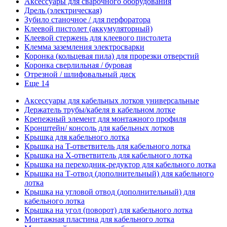
Аксессуары для сварочного оборудования
Дрель (электрическая)
Зубило станочное / для перфоратора
Клеевой пистолет (аккумуляторный)
Клеевой стержень для клеевого пистолета
Клемма заземления электросварки
Коронка (кольцевая пила) для прорезки отверстий
Коронка сверлильная / буровая
Отрезной / шлифовальный диск
Еще 14
Аксессуары для кабельных лотков универсальные
Держатель трубы/кабеля в кабельном лотке
Крепежный элемент для монтажного профиля
Кронштейн/ консоль для кабельных лотков
Крышка для кабельного лотка
Крышка на T-ответвитель для кабельного лотка
Крышка на X-ответвитель для кабельного лотка
Крышка на переходник-редуктор для кабельного лотка
Крышка на Т-отвод (дополнительный) для кабельного
лотка
Крышка на угловой отвод (дополнительный) для
кабельного лотка
Крышка на угол (поворот) для кабельного лотка
Монтажная пластина для кабельного лотка