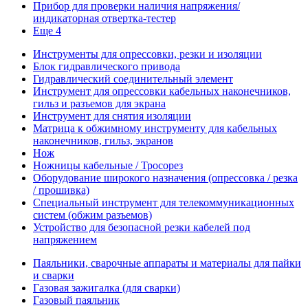
Прибор для проверки наличия напряжения/
индикаторная отвертка-тестер
Еще 4
Инструменты для опрессовки, резки и изоляции
Блок гидравлического привода
Гидравлический соединительный элемент
Инструмент для опрессовки кабельных наконечников,
гильз и разъемов для экрана
Инструмент для снятия изоляции
Матрица к обжимному инструменту для кабельных
наконечников, гильз, экранов
Нож
Ножницы кабельные / Тросорез
Оборудование широкого назначения (опрессовка / резка
/ прошивка)
Специальный инструмент для телекоммуникационных
систем (обжим разъемов)
Устройство для безопасной резки кабелей под
напряжением
Паяльники, сварочные аппараты и материалы для пайки
и сварки
Газовая зажигалка (для сварки)
Газовый паяльник