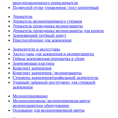
многопозиционного переключателя
Подвесной пульт управления / пост кнопочный
Держатели
Держатель молниеприемного стержня
Держатель проводника молниезащиты
Держатель проводника молниезащиты для кровли
Заземляющий трубный хомут
Приспособление для заземления
Заземлители и аксессуары
Аксессуары для заземления и молниезащиты
Гибкая заземляющая перемычка в сборе
Заземляющая пластина
Комплект заземления
Комплект заземления / молниезащиты
Стержень заземления/профильный заземлитель
Ударный/ забивной инструмент для стержней
заземления
Молниеприемники
Молниеприемник/ молниеприемная мачта/
молниезащитное оборудование
Основание для молниеприемной мачты