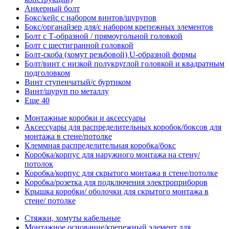
Анкерный болт
Бокс/кейс с набором винтов/шурупов
Бокс/органайзер для/с набором крепежных элементов
Болт с Т-образной / прямоугольной головкой
Болт с шестигранной головкой
Болт-скоба (хомут резьбовой) U-образной формы
Болт/винт с низкой полукруглой головкой и квадратным
подголовком
Винт ступенчатый/с буртиком
Винт/шуруп по металлу
Еще 40
Монтажные коробки и аксессуары
Аксессуары для распределительных коробок/боксов для
монтажа в стене/потолке
Клеммная распределительная коробка/бокс
Коробка/корпус для наружного монтажа на стену/
потолок
Коробка/корпус для скрытого монтажа в стене/потолке
Коробка/розетка для подключения электроприборов
Крышка коробки/ оболочки для скрытого монтажа в
стене/ потолке
Стяжки, хомуты кабельные
Монтажное основание/крепежный элемент для