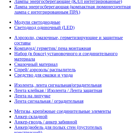
Лампы энергосберегающие (КЛЛ интегрированные)
Лампа энергосберегающая (компактная люминесцентная
лампа с интегрированным ПРА)
Модули светодиодные
Светодиод одиночный (LED)
Аэрозоли, смазочные, герметизирующие и защитные
составы
Компаунд/ герметик/ пена монтажная
Набор (в боксе) установочного и соединительного
материала
Смазочный материал
Спрей/ аэрозоль/ распылитель
Средство для смазки и ухода
Изолента, лента сигнальная/оградительная
Лента клейкая / Изолента / Лента защитная
Лента на липучке
Лента сигнальная / оградительная
Метизы, крепёжные соединительные элементы
Анкер складной
Анкер-гвоздь / анкер забивной
Анкер/дюбель для полых стен (пустотелых
конструкций)