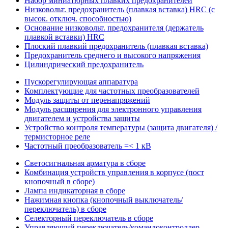
Набор миниатюрных плавких предохранителей
Низковольт. предохранитель (плавкая вставка) HRC (с
высок. отключ. способностью)
Основание низковольт. предохранителя (держатель
плавкой вставки) HRC
Плоский плавкий предохранитель (плавкая вставка)
Предохранитель среднего и высокого напряжения
Цилиндрический предохранитель
Пускорегулирующая аппаратура
Комплектующие для частотных преобразователей
Модуль защиты от перенапряжений
Модуль расширения для электронного управления
двигателем и устройства защиты
Устройство контроля температуры (защита двигателя) /
термисторное реле
Частотный преобразователь =< 1 кВ
Светосигнальная арматура в сборе
Комбинация устройств управления в корпусе (пост
кнопочный в сборе)
Лампа индикаторная в сборе
Нажимная кнопка (кнопочный выключатель/
переключатель) в сборе
Селекторный переключатель в сборе
Управляющий переключатель/командоконтроллер