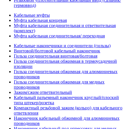
Резьбовой уплотнительный кабельный ввод (сальник/
гермоввод)
Кабельные муфты
Муфта кабельная концевая
Муфта кабельная соединительная и ответвительная
(комплект)
Муфта кабельная соединительная/ переходная
Кабельные наконечники и соединители (гильзы)
Винтовой/болтовой кабельный наконечник
Гильза соединительная винтовая/болтовая
Гильза соединительная обжимная в термоусадочной
изоляции
Гильза соединительная обжимная для алюминиевых
проводников
Гильза соединительная обжимная для медных
проводников
Зажим/сжим ответвительный
Кабельный разъемный наконечник круглый/плоский
типа штекер/розетка
Компактный резьбовой зажим (кольцо) для кабельного
ответвления
Наконечник кабельный обжимной для алюминиевых
проводников
Наконечник кабельный под опрессовку для медных