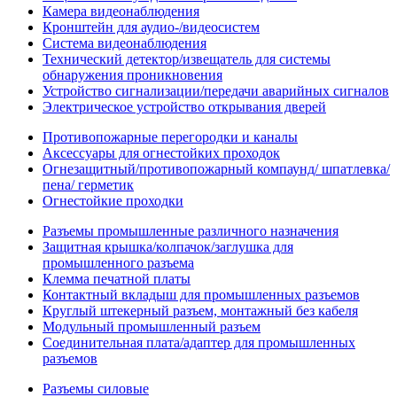
Камера видеонаблюдения
Кронштейн для аудио-/видеосистем
Система видеонаблюдения
Технический детектор/извещатель для системы
обнаружения проникновения
Устройство сигнализации/передачи аварийных сигналов
Электрическое устройство открывания дверей
Противопожарные перегородки и каналы
Аксессуары для огнестойких проходок
Огнезащитный/противопожарный компаунд/ шпатлевка/
пена/ герметик
Огнестойкие проходки
Разъемы промышленные различного назначения
Защитная крышка/колпачок/заглушка для
промышленного разъема
Клемма печатной платы
Контактный вкладыш для промышленных разъемов
Круглый штекерный разъем, монтажный без кабеля
Модульный промышленный разъем
Соединительная плата/адаптер для промышленных
разъемов
Разъемы силовые