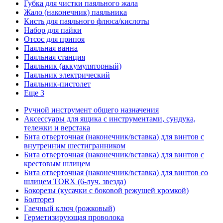
Губка для чистки паяльного жала
Жало (наконечник) паяльника
Кисть для паяльного флюса/кислоты
Набор для пайки
Отсос для припоя
Паяльная ванна
Паяльная станция
Паяльник (аккумуляторный)
Паяльник электрический
Паяльник-пистолет
Еще 3
Ручной инструмент общего назначения
Аксессуары для ящика с инструментами, сундука,
тележки и верстака
Бита отверточная (наконечник/вставка) для винтов с
внутренним шестигранником
Бита отверточная (наконечник/вставка) для винтов с
крестовым шлицем
Бита отверточная (наконечник/вставка) для винтов со
шлицем TORX (6-луч. звезда)
Бокорезы (кусачки с боковой режущей кромкой)
Болторез
Гаечный ключ (рожковый)
Герметизирующая проволока