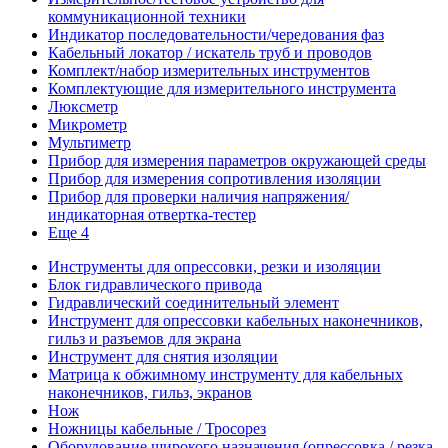
коммуникационной техники
Индикатор последовательности/чередования фаз
Кабельный локатор / искатель труб и проводов
Комплект/набор измерительных инструментов
Комплектующие для измерительного инструмента
Люксметр
Микрометр
Мультиметр
Прибор для измерения параметров окружающей среды
Прибор для измерения сопротивления изоляции
Прибор для проверки наличия напряжения/
индикаторная отвертка-тестер
Еще 4
Инструменты для опрессовки, резки и изоляции
Блок гидравлического привода
Гидравлический соединительный элемент
Инструмент для опрессовки кабельных наконечников,
гильз и разъемов для экрана
Инструмент для снятия изоляции
Матрица к обжимному инструменту для кабельных
наконечников, гильз, экранов
Нож
Ножницы кабельные / Тросорез
Оборудование широкого назначения (опрессовка / резка