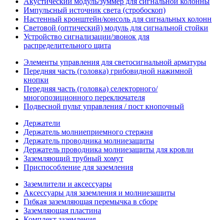
Акустический модуль/зуммер для сигнальной колонны
Импульсный источник света (стробоскоп)
Настенный кронштейн/консоль для сигнальных колонн
Световой (оптический) модуль для сигнальной стойки
Устройство сигнализации/звонок для
распределительного щита
Элементы управления для светосигнальной арматуры
Передняя часть (головка) грибовидной нажимной
кнопки
Передняя часть (головка) селекторного/
многопозиционного переключателя
Подвесной пульт управления / пост кнопочный
Держатели
Держатель молниеприемного стержня
Держатель проводника молниезащиты
Держатель проводника молниезащиты для кровли
Заземляющий трубный хомут
Приспособление для заземления
Заземлители и аксессуары
Аксессуары для заземления и молниезащиты
Гибкая заземляющая перемычка в сборе
Заземляющая пластина
Комплект заземления