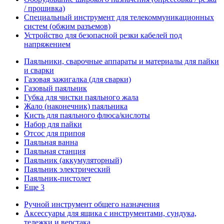
/ прошивка)
Специальный инструмент для телекоммуникационных
систем (обжим разъемов)
Устройство для безопасной резки кабелей под
напряжением
Паяльники, сварочные аппараты и материалы для пайки
и сварки
Газовая зажигалка (для сварки)
Газовый паяльник
Губка для чистки паяльного жала
Жало (наконечник) паяльника
Кисть для паяльного флюса/кислоты
Набор для пайки
Отсос для припоя
Паяльная ванна
Паяльная станция
Паяльник (аккумуляторный)
Паяльник электрический
Паяльник-пистолет
Еще 3
Ручной инструмент общего назначения
Аксессуары для ящика с инструментами, сундука,
тележки и верстака