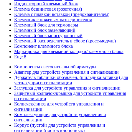
Индикаторный клеммный блок
Клемма безвинтовая (розеточная)
Клемма с плавкой вставкой (предохранителем)
Клеммник с ножевым разъединителем
Клеммный блок для термопары
Клеммный блок заземляющий
Клеммный блок многоуровневый
Клеммный распределитель в сборе (кросс-модуль)
Компонент клеммного блока
Маркировка для клеммной колодки/ клеммного блока
Еще 8
Компоненты светосигнальной арматуры
Адаптер для устройств управления и сигнализации
Держатель таблички обозначен. (шильдика-вставки) для
устр-в упр-я и сигнализации
Заглушка для устройств управления и сигнализации
Защитный колпачок/крышка для устройств управления
и сигнализации
Колпачек/линза для устройств управления и
сигнализации
Комплектующие для устройств управления и
сигнализации
Корпус (пустой) для устройств управления и
сигнализации (постов кнопочных)