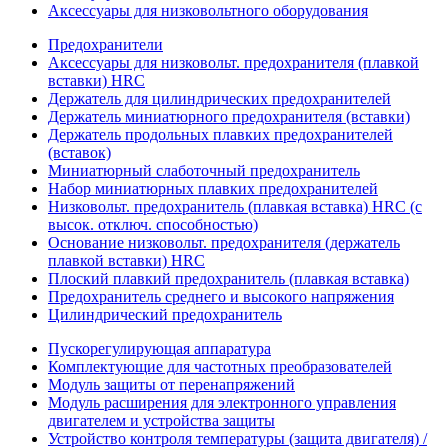
Аксессуары для низковольтного оборудования
Предохранители
Аксессуары для низковольт. предохранителя (плавкой
вставки) HRC
Держатель для цилиндрических предохранителей
Держатель миниатюрного предохранителя (вставки)
Держатель продольных плавких предохранителей
(вставок)
Миниатюрный слаботочный предохранитель
Набор миниатюрных плавких предохранителей
Низковольт. предохранитель (плавкая вставка) HRC (с
высок. отключ. способностью)
Основание низковольт. предохранителя (держатель
плавкой вставки) HRC
Плоский плавкий предохранитель (плавкая вставка)
Предохранитель среднего и высокого напряжения
Цилиндрический предохранитель
Пускорегулирующая аппаратура
Комплектующие для частотных преобразователей
Модуль защиты от перенапряжений
Модуль расширения для электронного управления
двигателем и устройства защиты
Устройство контроля температуры (защита двигателя) /