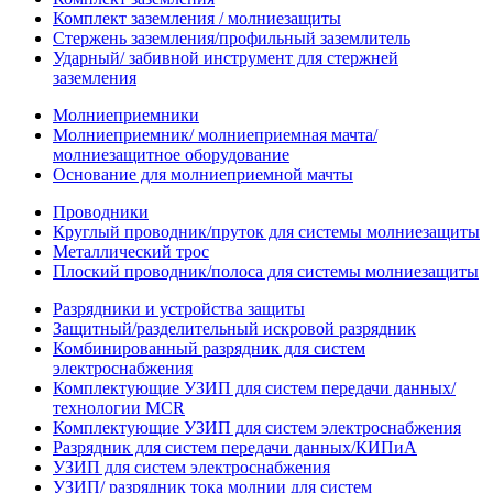
Комплект заземления / молниезащиты
Стержень заземления/профильный заземлитель
Ударный/ забивной инструмент для стержней
заземления
Молниеприемники
Молниеприемник/ молниеприемная мачта/
молниезащитное оборудование
Основание для молниеприемной мачты
Проводники
Круглый проводник/пруток для системы молниезащиты
Металлический трос
Плоский проводник/полоса для системы молниезащиты
Разрядники и устройства защиты
Защитный/разделительный искровой разрядник
Комбинированный разрядник для систем
электроснабжения
Комплектующие УЗИП для систем передачи данных/
технологии MCR
Комплектующие УЗИП для систем электроснабжения
Разрядник для систем передачи данных/КИПиА
УЗИП для систем электроснабжения
УЗИП/ разрядник тока молнии для систем