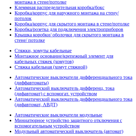
монтажа в стене/потолке
Клеммная распределительная коробка/бокс
Коробка/корпус для наружного монтажа на стену/
потолок
Коробка/корпус для скрытого монтажа в стене/потолке
Коробка/розетка для подключения электроприборов
Крышка коробки/ оболочки для скрытого монтажа в
стене/ потолке
Стяжки, хомуты кабельные
Монтажное основание/крепежный элемент для
кабельных стяжек (хомутов)
Стяжка кабельная (хомут стяжной)
Автоматические выключатели дифференциального тока
(диффавтоматы)
Автоматический выключатель дифференц. тока
(дифавтомат) с вспомогат. устройством
Автоматический выключатель дифференциального тока
(дифавтомат, АВДТ)
Автоматические выключатели модульные
Миниатюрное устройство защитного отключения с
вспомогательным устройством
Модульный автоматический выключатель (автомат)