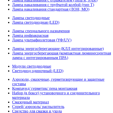
Лампа накаливания с отражателем (типа R, PAR)
Лампа накаливания с трубчатой колбой (тип T)
Лампа накаливания стандартная (ЛОН, МО)
Лампы светодиодные
Лампа светодиодная (LED)
Лампы специального назначения
Лампа инфракрасная
Лампа ультрафиолетовая (УФ/UV)
Лампы энергосберегающие (КЛЛ интегрированные)
Лампа энергосберегающая (компактная люминесцентная
лампа с интегрированным ПРА)
Модули светодиодные
Светодиод одиночный (LED)
Аэрозоли, смазочные, герметизирующие и защитные
составы
Компаунд/ герметик/ пена монтажная
Набор (в боксе) установочного и соединительного
материала
Смазочный материал
Спрей/ аэрозоль/ распылитель
Средство для смазки и ухода