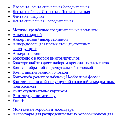
Изолента, лента сигнальная/оградительная
Лента клейкая / Изолента / Лента защитная
Лента на липучке
Лента сигнальная / оградительная
Метизы, крепёжные соединительные элементы
Анкер складной
Анкер-гвоздь / анкер забивной
Анкер/дюбель для полых стен (пустотелых
конструкций)
Анкерный болт
Бокс/кейс с набором винтов/шурупов
Бокс/органайзер для/с набором крепежных элементов
Болт с Т-образной / прямоугольной головкой
Болт с шестигранной головкой
Болт-скоба (хомут резьбовой) U-образной формы
Болт/винт с низкой полукруглой головкой и квадратным
подголовком
Винт ступенчатый/с буртиком
Винт/шуруп по металлу
Еще 40
Монтажные коробки и аксессуары
Аксессуары для распределительных коробок/боксов для