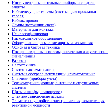
Инструмент, измерительные приборы и средства
защиты
Кабеленесущие системы (системы для прокладки
кабеля)
Кабель, провод
Лампы (источники света)
Материалы для монтажа
Не классифицирован
Низковольтное оборудование
Оборудование для молниезащиты и заземления
Офисная и бытовая техника
Пожарно-охранные системы, оптическая и акустическая
сигнализация
Разъемы
Светотехника
Системы автоматизации
Системы обогрева, вентиляции, климатотехника
Счетчики (приборы учета)
Телекоммуникационные, антенные и спутниковые
системы
Щиты и шкафы, шинопровод
Электроустановочные изделия
Элементы и устройства электропитания, компенсация
реактивной мощности