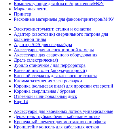
Комплектующие для факсов/принтеров/МФУ
Маркерная лента
Принтер
Расходные материалы для факсов/принтеров/МФУ
Электроинструмент, станки и оснастка
Адаптер (хвостовик) сверлильного патрона для
кольцевой пилы
Адаптер SDS для сверла/бура
Аксессуары для инспекционной камеры
Аксессуары для сварочного оборудования
Дрель (электрическая)
Зубило станочное / для перфоратора
Клеевой пистолет (аккумуляторный)
Клеевой стержень для клеевого пистолета
Клемма заземления электросварки
Коронка (кольцевая пила) для прорезки отверстий
Коронка сверлильная / буровая
Отрезной / шлифовальный диск
Еще 14
Аксессуары для кабельных лотков универсальные
Держатель трубы/кабеля в кабельном лотке
Крепежный элемент для монтажного профиля
Кронштейн/ консоль для кабельных лотков