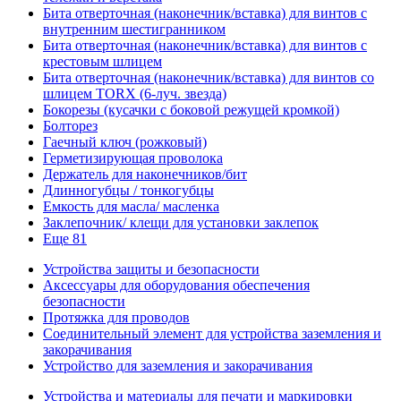
Бита отверточная (наконечник/вставка) для винтов с
внутренним шестигранником
Бита отверточная (наконечник/вставка) для винтов с
крестовым шлицем
Бита отверточная (наконечник/вставка) для винтов со
шлицем TORX (6-луч. звезда)
Бокорезы (кусачки с боковой режущей кромкой)
Болторез
Гаечный ключ (рожковый)
Герметизирующая проволока
Держатель для наконечников/бит
Длинногубцы / тонкогубцы
Емкость для масла/ масленка
Заклепочник/ клещи для установки заклепок
Еще 81
Устройства защиты и безопасности
Аксессуары для оборудования обеспечения
безопасности
Протяжка для проводов
Соединительный элемент для устройства заземления и
закорачивания
Устройство для заземления и закорачивания
Устройства и материалы для печати и маркировки