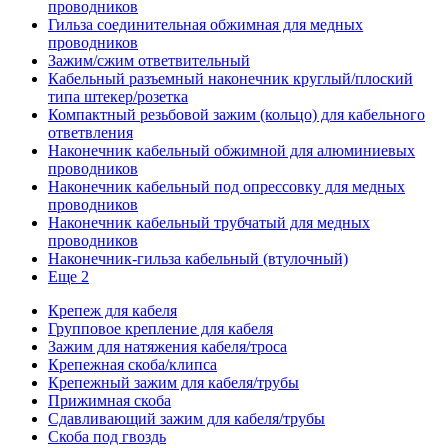
проводников
Гильза соединительная обжимная для медных
проводников
Зажим/сжим ответвительный
Кабельный разъемный наконечник круглый/плоский
типа штекер/розетка
Компактный резьбовой зажим (кольцо) для кабельного
ответвления
Наконечник кабельный обжимной для алюминиевых
проводников
Наконечник кабельный под опрессовку для медных
проводников
Наконечник кабельный трубчатый для медных
проводников
Наконечник-гильза кабельный (втулочный)
Еще 2
Крепеж для кабеля
Групповое крепление для кабеля
Зажим для натяжения кабеля/троса
Крепежная скоба/клипса
Крепежный зажим для кабеля/трубы
Прижимная скоба
Сдавливающий зажим для кабеля/трубы
Скоба под гвоздь