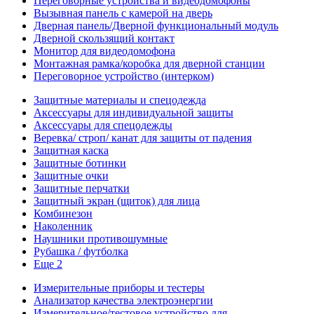
Переговорные устройства и видеодомофоны
Вызывная панель с камерой на дверь
Дверная панель/Дверной функциональный модуль
Дверной скользящий контакт
Монитор для видеодомофона
Монтажная рамка/коробка для дверной станции
Переговорное устройство (интерком)
Защитные материалы и спецодежда
Аксессуары для индивидуальной защиты
Аксессуары для спецодежды
Веревка/ строп/ канат для защиты от падения
Защитная каска
Защитные ботинки
Защитные очки
Защитные перчатки
Защитный экран (щиток) для лица
Комбинезон
Наколенник
Наушники противошумные
Рубашка / футболка
Еще 2
Измерительные приборы и тестеры
Анализатор качества электроэнергии
Измерительное/тестовое устройство для