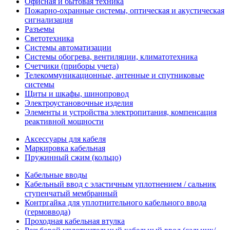
Офисная и бытовая техника
Пожарно-охранные системы, оптическая и акустическая
сигнализация
Разъемы
Светотехника
Системы автоматизации
Системы обогрева, вентиляции, климатотехника
Счетчики (приборы учета)
Телекоммуникационные, антенные и спутниковые
системы
Щиты и шкафы, шинопровод
Электроустановочные изделия
Элементы и устройства электропитания, компенсация
реактивной мощности
Аксессуары для кабеля
Маркировка кабельная
Пружинный сжим (кольцо)
Кабельные вводы
Кабельный ввод с эластичным уплотнением / сальник
ступенчатый мембранный
Контргайка для уплотнительного кабельного ввода
(гермоввода)
Проходная кабельная втулка