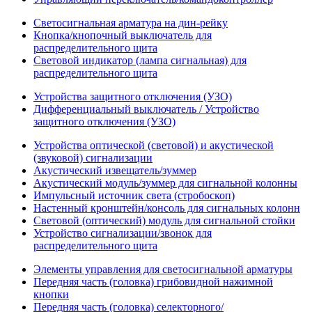
Светосигнальная арматура на дин-рейку
Кнопка/кнопочный выключатель для
распределительного щита
Световой индикатор (лампа сигнальная) для
распределительного щита
Устройства защитного отключения (УЗО)
Дифференциальный выключатель / Устройство
защитного отключения (УЗО)
Устройства оптической (световой) и акустической
(звуковой) сигнализации
Акустический извещатель/зуммер
Акустический модуль/зуммер для сигнальной колонны
Импульсный источник света (стробоскоп)
Настенный кронштейн/консоль для сигнальных колонн
Световой (оптический) модуль для сигнальной стойки
Устройство сигнализации/звонок для
распределительного щита
Элементы управления для светосигнальной арматуры
Передняя часть (головка) грибовидной нажимной
кнопки
Передняя часть (головка) селекторного/