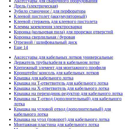
Аксессуары для сварочного оборудования
Дрель (электрическая)
Зубило станочное / для перфоратора
Клеевой пистолет (аккумуляторный)
Клеевой стержень для клеевого пистолета
Клемма заземления электросварки
Коронка (кольцевая пила) для прорезки отверстий
Коронка сверлильная / буровая
Отрезной / шлифовальный диск
Еще 14
Аксессуары для кабельных лотков универсальные
Держатель трубы/кабеля в кабельном лотке
Крепежный элемент для монтажного профиля
Кронштейн/ консоль для кабельных лотков
Крышка для кабельного лотка
Крышка на T-ответвитель для кабельного лотка
Крышка на X-ответвитель для кабельного лотка
Крышка на переходник-редуктор для кабельного лотка
Крышка на Т-отвод (дополнительный) для кабельного
лотка
Крышка на угловой отвод (дополнительный) для
кабельного лотка
Крышка на угол (поворот) для кабельного лотка
Монтажная пластина для кабельного лотка