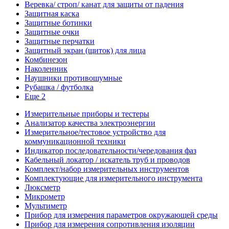
Веревка/ строп/ канат для защиты от падения
Защитная каска
Защитные ботинки
Защитные очки
Защитные перчатки
Защитный экран (щиток) для лица
Комбинезон
Наколенник
Наушники противошумные
Рубашка / футболка
Еще 2
Измерительные приборы и тестеры
Анализатор качества электроэнергии
Измерительное/тестовое устройство для
коммуникационной техники
Индикатор последовательности/чередования фаз
Кабельный локатор / искатель труб и проводов
Комплект/набор измерительных инструментов
Комплектующие для измерительного инструмента
Люксметр
Микрометр
Мультиметр
Прибор для измерения параметров окружающей среды
Прибор для измерения сопротивления изоляции