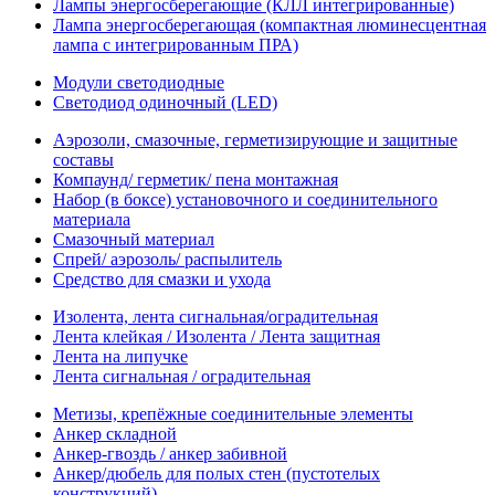
Лампы энергосберегающие (КЛЛ интегрированные)
Лампа энергосберегающая (компактная люминесцентная
лампа с интегрированным ПРА)
Модули светодиодные
Светодиод одиночный (LED)
Аэрозоли, смазочные, герметизирующие и защитные
составы
Компаунд/ герметик/ пена монтажная
Набор (в боксе) установочного и соединительного
материала
Смазочный материал
Спрей/ аэрозоль/ распылитель
Средство для смазки и ухода
Изолента, лента сигнальная/оградительная
Лента клейкая / Изолента / Лента защитная
Лента на липучке
Лента сигнальная / оградительная
Метизы, крепёжные соединительные элементы
Анкер складной
Анкер-гвоздь / анкер забивной
Анкер/дюбель для полых стен (пустотелых
конструкций)