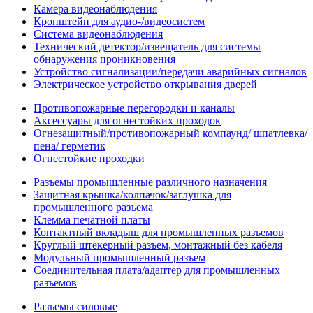
Камера видеонаблюдения
Кронштейн для аудио-/видеосистем
Система видеонаблюдения
Технический детектор/извещатель для системы
обнаружения проникновения
Устройство сигнализации/передачи аварийных сигналов
Электрическое устройство открывания дверей
Противопожарные перегородки и каналы
Аксессуары для огнестойких проходок
Огнезащитный/противопожарный компаунд/ шпатлевка/
пена/ герметик
Огнестойкие проходки
Разъемы промышленные различного назначения
Защитная крышка/колпачок/заглушка для
промышленного разъема
Клемма печатной платы
Контактный вкладыш для промышленных разъемов
Круглый штекерный разъем, монтажный без кабеля
Модульный промышленный разъем
Соединительная плата/адаптер для промышленных
разъемов
Разъемы силовые