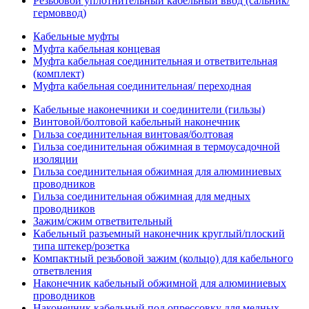
Резьбовой уплотнительный кабельный ввод (сальник/
гермоввод)
Кабельные муфты
Муфта кабельная концевая
Муфта кабельная соединительная и ответвительная
(комплект)
Муфта кабельная соединительная/ переходная
Кабельные наконечники и соединители (гильзы)
Винтовой/болтовой кабельный наконечник
Гильза соединительная винтовая/болтовая
Гильза соединительная обжимная в термоусадочной
изоляции
Гильза соединительная обжимная для алюминиевых
проводников
Гильза соединительная обжимная для медных
проводников
Зажим/сжим ответвительный
Кабельный разъемный наконечник круглый/плоский
типа штекер/розетка
Компактный резьбовой зажим (кольцо) для кабельного
ответвления
Наконечник кабельный обжимной для алюминиевых
проводников
Наконечник кабельный под опрессовку для медных