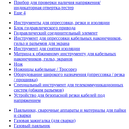
Прибор для проверки наличия напряжения/
индикаторная отвертка-тестер
Еще 4
Инструменты для опрессовки, резки и изоляции
Блок гидравлического привода
Гидравлический соединительный элемент
Инструмент для опрессовки кабельных наконечников,
гильз и разъемов для экрана
Инструмент для снятия изоляции
Матрица к обжимному инструменту для кабельных
наконечников, гильз, экранов
Нож
Ножницы кабельные / Тросорез
Оборудование широкого назначения (опрессовка / резка
/ прошивка)
Специальный инструмент для телекоммуникационных
систем (обжим разъемов)
Устройство для безопасной резки кабелей под
напряжением
Паяльники, сварочные аппараты и материалы для пайки
и сварки
Газовая зажигалка (для сварки)
Газовый паяльник