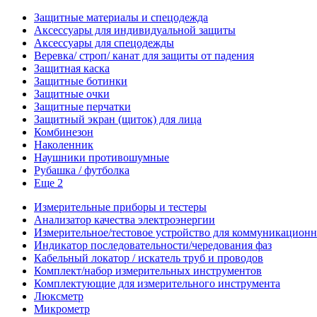
Защитные материалы и спецодежда
Аксессуары для индивидуальной защиты
Аксессуары для спецодежды
Веревка/ строп/ канат для защиты от падения
Защитная каска
Защитные ботинки
Защитные очки
Защитные перчатки
Защитный экран (щиток) для лица
Комбинезон
Наколенник
Наушники противошумные
Рубашка / футболка
Еще 2
Измерительные приборы и тестеры
Анализатор качества электроэнергии
Измерительное/тестовое устройство для коммуникацион
Индикатор последовательности/чередования фаз
Кабельный локатор / искатель труб и проводов
Комплект/набор измерительных инструментов
Комплектующие для измерительного инструмента
Люксметр
Микрометр