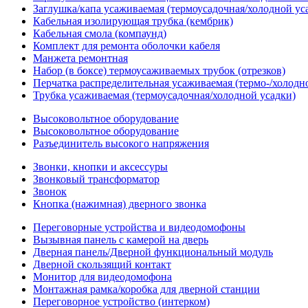
Заглушка/капа усаживаемая (термоусадочная/холодной ус
Кабельная изолирующая трубка (кембрик)
Кабельная смола (компаунд)
Комплект для ремонта оболочки кабеля
Манжета ремонтная
Набор (в боксе) термоусаживаемых трубок (отрезков)
Перчатка распределительная усаживаемая (термо-/холодн
Трубка усаживаемая (термоусадочная/холодной усадки)
Высоковольтное оборудование
Высоковольтное оборудование
Разъединитель высокого напряжения
Звонки, кнопки и аксессуры
Звонковый трансформатор
Звонок
Кнопка (нажимная) дверного звонка
Переговорные устройства и видеодомофоны
Вызывная панель с камерой на дверь
Дверная панель/Дверной функциональный модуль
Дверной скользящий контакт
Монитор для видеодомофона
Монтажная рамка/коробка для дверной станции
Переговорное устройство (интерком)