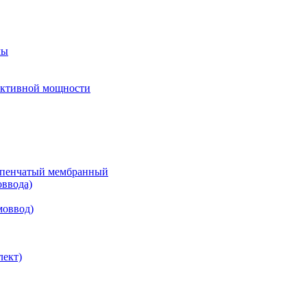
мы
еактивной мощности
тупенчатый мембранный
оввода)
моввод)
лект)