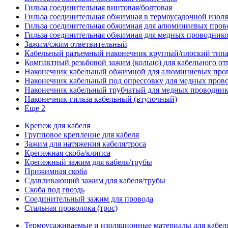
Гильза соединительная винтовая/болтовая
Гильза соединительная обжимная в термоусадочной изол
Гильза соединительная обжимная для алюминиевых пров
Гильза соединительная обжимная для медных проводник
Зажим/сжим ответвительный
Кабельный разъемный наконечник круглый/плоский типа
Компактный резьбовой зажим (кольцо) для кабельного от
Наконечник кабельный обжимной для алюминиевых про
Наконечник кабельный под опрессовку для медных пров
Наконечник кабельный трубчатый для медных проводни
Наконечник-гильза кабельный (втулочный)
Еще 2
Крепеж для кабеля
Групповое крепление для кабеля
Зажим для натяжения кабеля/троса
Крепежная скоба/клипса
Крепежный зажим для кабеля/трубы
Прижимная скоба
Сдавливающий зажим для кабеля/трубы
Скоба под гвоздь
Соединительный зажим для провода
Стальная проволока (трос)
Термоусаживаемые и изоляционные материалы для кабел