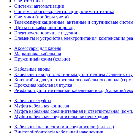
Светотехника
Системы автоматизации
Системы обогрева, вентиляции, климатотехника
Счетчики (приборы учета)
Телекоммуникационные, антенные и спутниковые систе
Щиты и шкафы, шинопровод
Электроустановочные изделия
Элементы и устройства электропитания, компенсация р
Аксессуары для кабеля
Маркировка кабельная
Пружинный сжим (кольцо)
Кабельные вводы
Кабельный ввод с эластичным уплотнением / сальник с
Контргайка для уплотнительного кабельного ввода (герм
Проходная кабельная втулка
Резьбовой уплотнительный кабельный ввод (сальник/гер
Кабельные муфты
Муфта кабельная концевая
Муфта кабельная соединительная и ответвительная (комп
Муфта кабельная соединительная/ переходная
Кабельные наконечники и соединители (гильзы)
Винтовой/болтовой кабельный наконечник