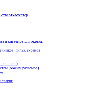
отвертка-тестер
ьз и разъемов для экрана
чников, гильз, экранов
 прошивка)
стем (обжим разъемов)
ем
и сварки