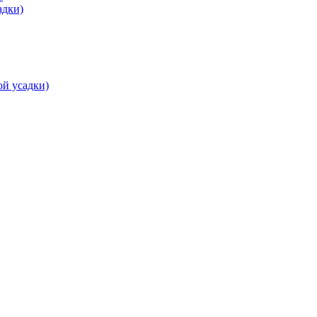
адки)
ой усадки)