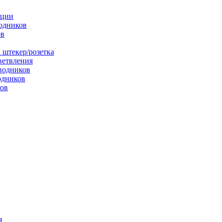
яции
одников
ов
 штекер/розетка
ветвления
водников
одников
ков
я