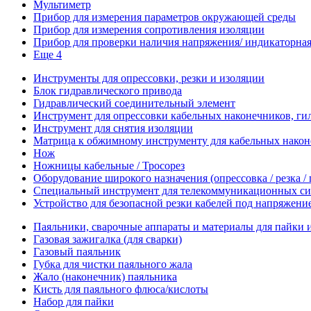
Мультиметр
Прибор для измерения параметров окружающей среды
Прибор для измерения сопротивления изоляции
Прибор для проверки наличия напряжения/ индикаторная 
Еще 4
Инструменты для опрессовки, резки и изоляции
Блок гидравлического привода
Гидравлический соединительный элемент
Инструмент для опрессовки кабельных наконечников, гил
Инструмент для снятия изоляции
Матрица к обжимному инструменту для кабельных наконе
Нож
Ножницы кабельные / Тросорез
Оборудование широкого назначения (опрессовка / резка /
Специальный инструмент для телекоммуникационных си
Устройство для безопасной резки кабелей под напряжени
Паяльники, сварочные аппараты и материалы для пайки 
Газовая зажигалка (для сварки)
Газовый паяльник
Губка для чистки паяльного жала
Жало (наконечник) паяльника
Кисть для паяльного флюса/кислоты
Набор для пайки