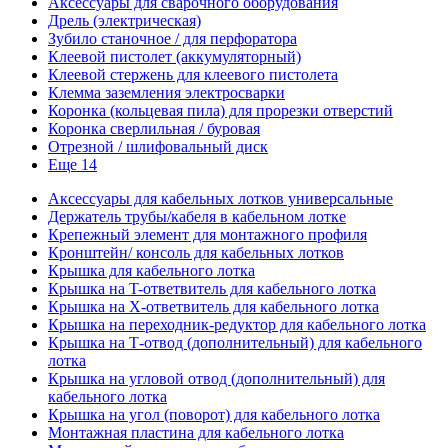
Аксессуары для сварочного оборудования
Дрель (электрическая)
Зубило станочное / для перфоратора
Клеевой пистолет (аккумуляторный)
Клеевой стержень для клеевого пистолета
Клемма заземления электросварки
Коронка (кольцевая пила) для прорезки отверстий
Коронка сверлильная / буровая
Отрезной / шлифовальный диск
Еще 14
Аксессуары для кабельных лотков универсальные
Держатель трубы/кабеля в кабельном лотке
Крепежный элемент для монтажного профиля
Кронштейн/ консоль для кабельных лотков
Крышка для кабельного лотка
Крышка на T-ответвитель для кабельного лотка
Крышка на X-ответвитель для кабельного лотка
Крышка на переходник-редуктор для кабельного лотка
Крышка на Т-отвод (дополнительный) для кабельного
лотка
Крышка на угловой отвод (дополнительный) для
кабельного лотка
Крышка на угол (поворот) для кабельного лотка
Монтажная пластина для кабельного лотка