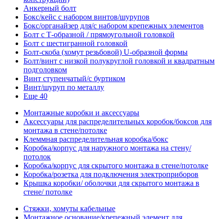
Анкерный болт
Бокс/кейс с набором винтов/шурупов
Бокс/органайзер для/с набором крепежных элементов
Болт с Т-образной / прямоугольной головкой
Болт с шестигранной головкой
Болт-скоба (хомут резьбовой) U-образной формы
Болт/винт с низкой полукруглой головкой и квадратным
подголовком
Винт ступенчатый/с буртиком
Винт/шуруп по металлу
Еще 40
Монтажные коробки и аксессуары
Аксессуары для распределительных коробок/боксов для
монтажа в стене/потолке
Клеммная распределительная коробка/бокс
Коробка/корпус для наружного монтажа на стену/
потолок
Коробка/корпус для скрытого монтажа в стене/потолке
Коробка/розетка для подключения электроприборов
Крышка коробки/ оболочки для скрытого монтажа в
стене/ потолке
Стяжки, хомуты кабельные
Монтажное основание/крепежный элемент для