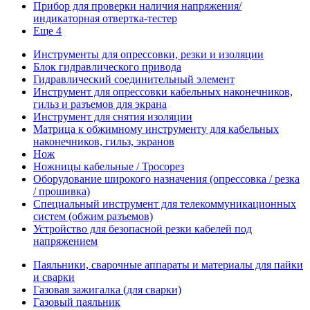
Прибор для проверки наличия напряжения/
индикаторная отвертка-тестер
Еще 4
Инструменты для опрессовки, резки и изоляции
Блок гидравлического привода
Гидравлический соединительный элемент
Инструмент для опрессовки кабельных наконечников,
гильз и разъемов для экрана
Инструмент для снятия изоляции
Матрица к обжимному инструменту для кабельных
наконечников, гильз, экранов
Нож
Ножницы кабельные / Тросорез
Оборудование широкого назначения (опрессовка / резка
/ прошивка)
Специальный инструмент для телекоммуникационных
систем (обжим разъемов)
Устройство для безопасной резки кабелей под
напряжением
Паяльники, сварочные аппараты и материалы для пайки
и сварки
Газовая зажигалка (для сварки)
Газовый паяльник