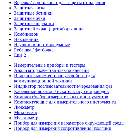
Веревка/ строп/ канат для защиты от падения
Защитная каска
Защитные ботинки
Защитные очки
Защитные перчатки
Защитный экран (щиток) для лица
Комбинезон
Наколенник
Наушники противошумные
Рубашка / футболка
Еще 2
Измерительные приборы и тестеры
Анализатор качества электроэнергии
Измерительное/тестовое устройство для
коммуникационной техники
Индикатор последовательности/чередования фаз
Кабельный локатор / искатель труб и проводов
Комплект/набор измерительных инструментов
Комплектующие для измерительного инструмента
Люксметр
Микрометр
Мультиметр
Прибор для измерения параметров окружающей среды
Прибор для измерения сопротивления изоляции