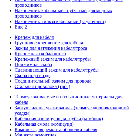
проводников
Наконечник кабельный трубчатый для медных
проводников
Наконечник-гильза кабельный (втулочный)
Еще 2
Крепеж для кабеля
Групповое крепление для кабеля
Зажим для натяжения кабеля/троса
Крепежная скоба/клипса
Крепежный зажим для кабеля/трубы
Прижимная скоба
Сдавливающий зажим для кабеля/трубы
Скоба под гвоздь
Соединительный зажим для провода
Стальная проволока (трос)
Термоусаживаемые и изоляционные материалы для
кабеля
Заглушка/капа усаживаемая (термоусадочная/холодной
усадки)
Кабельная изолирующая трубка (кембрик)
Кабельная смола (компаунд)
Комплект для ремонта оболочки кабеля
Манжета ремонтная