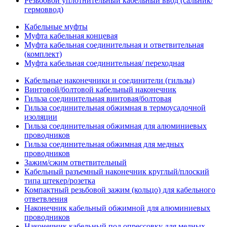
Резьбовой уплотнительный кабельный ввод (сальник/
гермоввод)
Кабельные муфты
Муфта кабельная концевая
Муфта кабельная соединительная и ответвительная
(комплект)
Муфта кабельная соединительная/ переходная
Кабельные наконечники и соединители (гильзы)
Винтовой/болтовой кабельный наконечник
Гильза соединительная винтовая/болтовая
Гильза соединительная обжимная в термоусадочной
изоляции
Гильза соединительная обжимная для алюминиевых
проводников
Гильза соединительная обжимная для медных
проводников
Зажим/сжим ответвительный
Кабельный разъемный наконечник круглый/плоский
типа штекер/розетка
Компактный резьбовой зажим (кольцо) для кабельного
ответвления
Наконечник кабельный обжимной для алюминиевых
проводников
Наконечник кабельный под опрессовку для медных