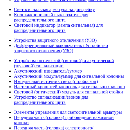
Светосигнальная арматура на дин-рейку
Кнопка/кнопочный выключатель для
распределительного щита
Световой индикатор (лампа сигнальная) для
распределительного щита
Устройства защитного отключения (УЗО)
Дифференциальный выключатель / Устройство
защитного отключения (УЗО)
Устройства оптической (световой) и акустической
(звуковой) сигнализации
Акустический извещатель/зуммер
Акустический модуль/зуммер для сигнальной колонны
Импульсный источник света (стробоскоп)
Настенный кронштейн/консоль для сигнальных колонн
Световой (оптический) модуль для сигнальной стойки
Устройство сигнализации/звонок для
распределительного щита
Элементы управления для светосигнальной арматуры
Передняя часть (головка) грибовидной нажимной
кнопки
Передняя часть (головка) селекторного/