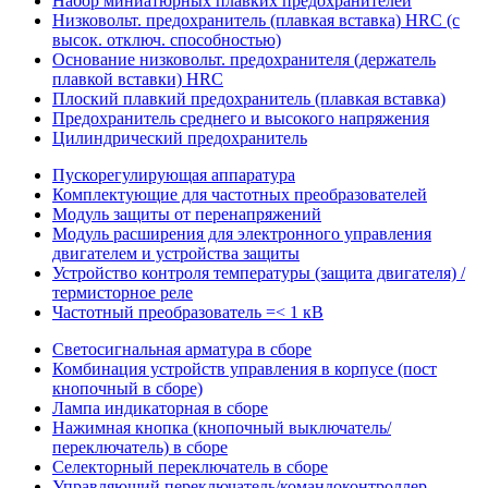
Набор миниатюрных плавких предохранителей
Низковольт. предохранитель (плавкая вставка) HRC (с
высок. отключ. способностью)
Основание низковольт. предохранителя (держатель
плавкой вставки) HRC
Плоский плавкий предохранитель (плавкая вставка)
Предохранитель среднего и высокого напряжения
Цилиндрический предохранитель
Пускорегулирующая аппаратура
Комплектующие для частотных преобразователей
Модуль защиты от перенапряжений
Модуль расширения для электронного управления
двигателем и устройства защиты
Устройство контроля температуры (защита двигателя) /
термисторное реле
Частотный преобразователь =< 1 кВ
Светосигнальная арматура в сборе
Комбинация устройств управления в корпусе (пост
кнопочный в сборе)
Лампа индикаторная в сборе
Нажимная кнопка (кнопочный выключатель/
переключатель) в сборе
Селекторный переключатель в сборе
Управляющий переключатель/командоконтроллер