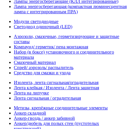
Лампы энергосберегающие (КЛЛ интегрированные)
Лампа энергосберегающая (компактная люминесцентная
лампа с интегрированным ПРА)
Модули светодиодные
Светодиод одиночный (LED)
Аэрозоли, смазочные, герметизирующие и защитные
составы
Компаунд/ герметик/ пена монтажная
Набор (в боксе) установочного и соединительного
материала
Смазочный материал
Спрей/ аэрозоль/ распылитель
Средство для смазки и ухода
Изолента, лента сигнальная/оградительная
Лента клейкая / Изолента / Лента защитная
Лента на липучке
Лента сигнальная / оградительная
Метизы, крепёжные соединительные элементы
Анкер складной
Анкер-гвоздь / анкер забивной
Анкер/дюбель для полых стен (пустотелых
конструкций)