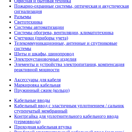
Офисная и бытовая техника
Пожарно-охранные системы, оптическая и акустическая
сигнализация
Разъемы
Светотехника
Системы автоматизации
Системы обогрева, вентиляции, климатотехника
Счетчики (приборы учета)
Телекоммуникационные, антенные и спутниковые
системы
Щиты и шкафы, шинопровод
Электроустановочные изделия
Элементы и устройства электропитания, компенсация
реактивной мощности
Аксессуары для кабеля
Маркировка кабельная
Пружинный сжим (кольцо)
Кабельные вводы
Кабельный ввод с эластичным уплотнением / сальник
ступенчатый мембранный
Контргайка для уплотнительного кабельного ввода
(гермоввода)
Проходная кабельная втулка