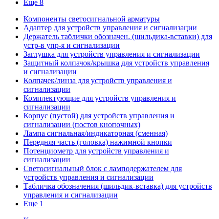
Еще 8
Компоненты светосигнальной арматуры
Адаптер для устройств управления и сигнализации
Держатель таблички обозначен. (шильдика-вставки) для
устр-в упр-я и сигнализации
Заглушка для устройств управления и сигнализации
Защитный колпачок/крышка для устройств управления
и сигнализации
Колпачек/линза для устройств управления и
сигнализации
Комплектующие для устройств управления и
сигнализации
Корпус (пустой) для устройств управления и
сигнализации (постов кнопочных)
Лампа сигнальная/индикаторная (сменная)
Передняя часть (головка) нажимной кнопки
Потенциометр для устройств управления и
сигнализации
Светосигнальный блок с ламподержателем для
устройств управления и сигнализации
Табличка обозначения (шильдик-вставка) для устройств
управления и сигнализации
Еще 1