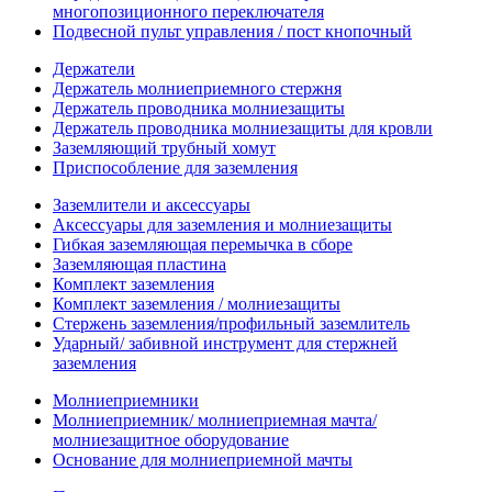
многопозиционного переключателя
Подвесной пульт управления / пост кнопочный
Держатели
Держатель молниеприемного стержня
Держатель проводника молниезащиты
Держатель проводника молниезащиты для кровли
Заземляющий трубный хомут
Приспособление для заземления
Заземлители и аксессуары
Аксессуары для заземления и молниезащиты
Гибкая заземляющая перемычка в сборе
Заземляющая пластина
Комплект заземления
Комплект заземления / молниезащиты
Стержень заземления/профильный заземлитель
Ударный/ забивной инструмент для стержней
заземления
Молниеприемники
Молниеприемник/ молниеприемная мачта/
молниезащитное оборудование
Основание для молниеприемной мачты