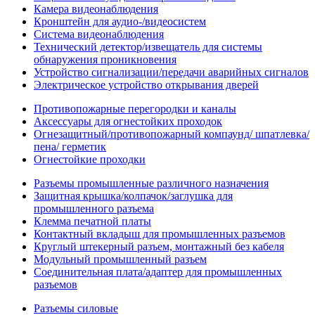
Камера видеонаблюдения
Кронштейн для аудио-/видеосистем
Система видеонаблюдения
Технический детектор/извещатель для системы
обнаружения проникновения
Устройство сигнализации/передачи аварийных сигналов
Электрическое устройство открывания дверей
Противопожарные перегородки и каналы
Аксессуары для огнестойких проходок
Огнезащитный/противопожарный компаунд/ шпатлевка/
пена/ герметик
Огнестойкие проходки
Разъемы промышленные различного назначения
Защитная крышка/колпачок/заглушка для
промышленного разъема
Клемма печатной платы
Контактный вкладыш для промышленных разъемов
Круглый штекерный разъем, монтажный без кабеля
Модульный промышленный разъем
Соединительная плата/адаптер для промышленных
разъемов
Разъемы силовые