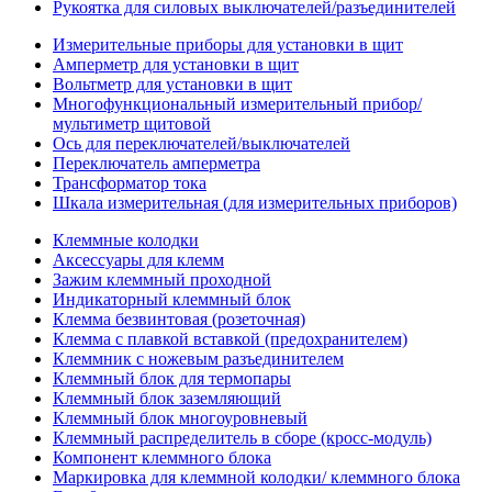
Рукоятка для силовых выключателей/разъединителей
Измерительные приборы для установки в щит
Амперметр для установки в щит
Вольтметр для установки в щит
Многофункциональный измерительный прибор/
мультиметр щитовой
Ось для переключателей/выключателей
Переключатель амперметра
Трансформатор тока
Шкала измерительная (для измерительных приборов)
Клеммные колодки
Аксессуары для клемм
Зажим клеммный проходной
Индикаторный клеммный блок
Клемма безвинтовая (розеточная)
Клемма с плавкой вставкой (предохранителем)
Клеммник с ножевым разъединителем
Клеммный блок для термопары
Клеммный блок заземляющий
Клеммный блок многоуровневый
Клеммный распределитель в сборе (кросс-модуль)
Компонент клеммного блока
Маркировка для клеммной колодки/ клеммного блока