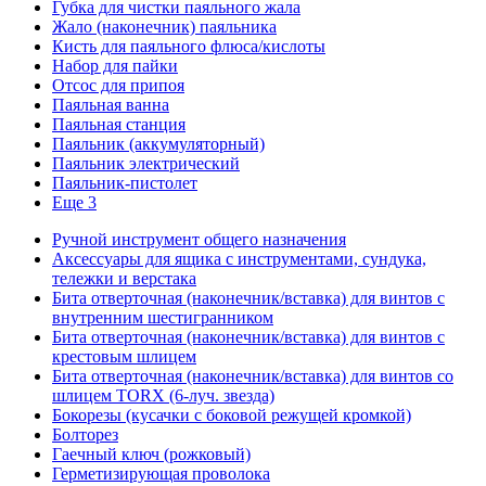
Губка для чистки паяльного жала
Жало (наконечник) паяльника
Кисть для паяльного флюса/кислоты
Набор для пайки
Отсос для припоя
Паяльная ванна
Паяльная станция
Паяльник (аккумуляторный)
Паяльник электрический
Паяльник-пистолет
Еще 3
Ручной инструмент общего назначения
Аксессуары для ящика с инструментами, сундука,
тележки и верстака
Бита отверточная (наконечник/вставка) для винтов с
внутренним шестигранником
Бита отверточная (наконечник/вставка) для винтов с
крестовым шлицем
Бита отверточная (наконечник/вставка) для винтов со
шлицем TORX (6-луч. звезда)
Бокорезы (кусачки с боковой режущей кромкой)
Болторез
Гаечный ключ (рожковый)
Герметизирующая проволока