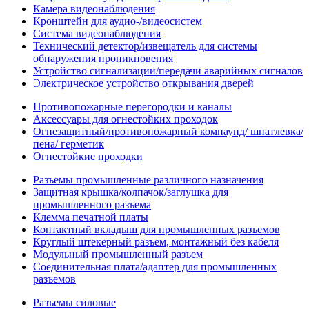
Камера видеонаблюдения
Кронштейн для аудио-/видеосистем
Система видеонаблюдения
Технический детектор/извещатель для системы
обнаружения проникновения
Устройство сигнализации/передачи аварийных сигналов
Электрическое устройство открывания дверей
Противопожарные перегородки и каналы
Аксессуары для огнестойких проходок
Огнезащитный/противопожарный компаунд/ шпатлевка/
пена/ герметик
Огнестойкие проходки
Разъемы промышленные различного назначения
Защитная крышка/колпачок/заглушка для
промышленного разъема
Клемма печатной платы
Контактный вкладыш для промышленных разъемов
Круглый штекерный разъем, монтажный без кабеля
Модульный промышленный разъем
Соединительная плата/адаптер для промышленных
разъемов
Разъемы силовые