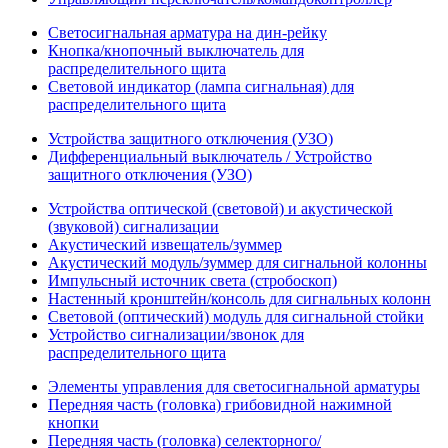
Светосигнальная арматура на дин-рейку
Кнопка/кнопочный выключатель для
распределительного щита
Световой индикатор (лампа сигнальная) для
распределительного щита
Устройства защитного отключения (УЗО)
Дифференциальный выключатель / Устройство
защитного отключения (УЗО)
Устройства оптической (световой) и акустической
(звуковой) сигнализации
Акустический извещатель/зуммер
Акустический модуль/зуммер для сигнальной колонны
Импульсный источник света (стробоскоп)
Настенный кронштейн/консоль для сигнальных колонн
Световой (оптический) модуль для сигнальной стойки
Устройство сигнализации/звонок для
распределительного щита
Элементы управления для светосигнальной арматуры
Передняя часть (головка) грибовидной нажимной
кнопки
Передняя часть (головка) селекторного/