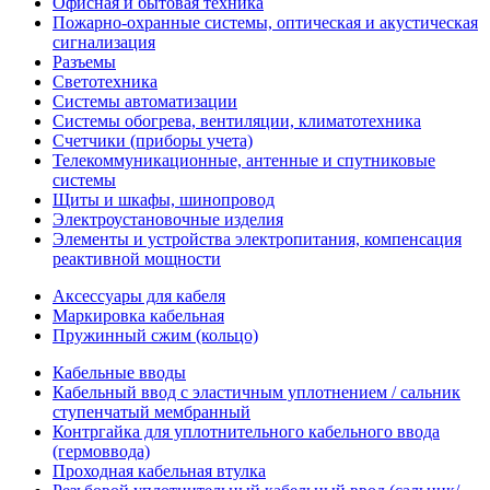
Офисная и бытовая техника
Пожарно-охранные системы, оптическая и акустическая
сигнализация
Разъемы
Светотехника
Системы автоматизации
Системы обогрева, вентиляции, климатотехника
Счетчики (приборы учета)
Телекоммуникационные, антенные и спутниковые
системы
Щиты и шкафы, шинопровод
Электроустановочные изделия
Элементы и устройства электропитания, компенсация
реактивной мощности
Аксессуары для кабеля
Маркировка кабельная
Пружинный сжим (кольцо)
Кабельные вводы
Кабельный ввод с эластичным уплотнением / сальник
ступенчатый мембранный
Контргайка для уплотнительного кабельного ввода
(гермоввода)
Проходная кабельная втулка