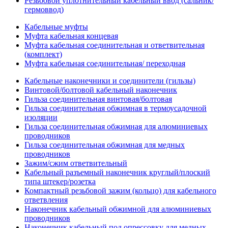
Резьбовой уплотнительный кабельный ввод (сальник/
гермоввод)
Кабельные муфты
Муфта кабельная концевая
Муфта кабельная соединительная и ответвительная
(комплект)
Муфта кабельная соединительная/ переходная
Кабельные наконечники и соединители (гильзы)
Винтовой/болтовой кабельный наконечник
Гильза соединительная винтовая/болтовая
Гильза соединительная обжимная в термоусадочной
изоляции
Гильза соединительная обжимная для алюминиевых
проводников
Гильза соединительная обжимная для медных
проводников
Зажим/сжим ответвительный
Кабельный разъемный наконечник круглый/плоский
типа штекер/розетка
Компактный резьбовой зажим (кольцо) для кабельного
ответвления
Наконечник кабельный обжимной для алюминиевых
проводников
Наконечник кабельный под опрессовку для медных