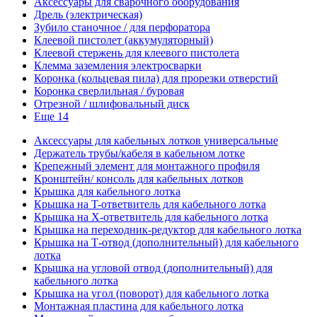
Аксессуары для сварочного оборудования
Дрель (электрическая)
Зубило станочное / для перфоратора
Клеевой пистолет (аккумуляторный)
Клеевой стержень для клеевого пистолета
Клемма заземления электросварки
Коронка (кольцевая пила) для прорезки отверстий
Коронка сверлильная / буровая
Отрезной / шлифовальный диск
Еще 14
Аксессуары для кабельных лотков универсальные
Держатель трубы/кабеля в кабельном лотке
Крепежный элемент для монтажного профиля
Кронштейн/ консоль для кабельных лотков
Крышка для кабельного лотка
Крышка на T-ответвитель для кабельного лотка
Крышка на X-ответвитель для кабельного лотка
Крышка на переходник-редуктор для кабельного лотка
Крышка на Т-отвод (дополнительный) для кабельного
лотка
Крышка на угловой отвод (дополнительный) для
кабельного лотка
Крышка на угол (поворот) для кабельного лотка
Монтажная пластина для кабельного лотка