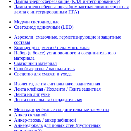
Лампы энергосберегающие (КЛЛ интегрированные)
Лампа энергосберегающая (компактная люминесцентная
лампа с интегрированным ПРА)
Модули светодиодные
Светодиод одиночный (LED)
Аэрозоли, смазочные, герметизирующие и защитные
составы
Компаунд/ герметик/ пена монтажная
Набор (в боксе) установочного и соединительного
материала
Смазочный материал
Спрей/ аэрозоль/ распылитель
Средство для смазки и ухода
Изолента, лента сигнальная/оградительная
Лента клейкая / Изолента / Лента защитная
Лента на липучке
Лента сигнальная / оградительная
Метизы, крепёжные соединительные элементы
Анкер складной
Анкер-гвоздь / анкер забивной
Анкер/дюбель для полых стен (пустотелых
конструкций)