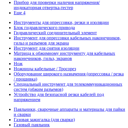
Прибор для проверки наличия напряжения/
индикаторная отвертка-тестер
Еще 4
Инструменты для опрессовки, резки и изоляции
Блок гидравлического привода
Гидравлический соединительный элемент
Инструмент для опрессовки кабельных наконечников,
гильз и разъемов для экрана
Инструмент для снятия изоляции
Матрица к обжимному инструменту для кабельных
наконечников, гильз, экранов
Нож
Ножницы кабельные / Тросорез
Оборудование широкого назначения (опрессовка / резка
/ прошивка)
Специальный инструмент для телекоммуникационных
систем (обжим разъемов)
Устройство для безопасной резки кабелей под
напряжением
Паяльники, сварочные аппараты и материалы для пайки
и сварки
Газовая зажигалка (для сварки)
Газовый паяльник