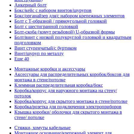
Анкерный болт
Бокс/кейс с набором винтов/шурупов
Бокс/органайзер для/с набором крепежных элементов
Болт с Т-образной / прямоугольной головкой
Болт с шестигранной головкой
Болт-скоба (хомут резьбовой) U-образной формы
Болт/винт с низкой полукруглой головкой и квадратным
подголовком
Винт ступенчатый/с буртиком
Винт/шуруп по металлу
Еще 40
Монтажные коробки и аксессуары
Аксессуары для распределительных коробок/боксов для
монтажа в стене/потолке
Клеммная распределительная коробка/бокс
Коробка/корпус для наружного монтажа на стену/
потолок
Коробка/корпус для скрытого монтажа в стене/потолке
Коробка/розетка для подключения электроприборов
Крышка коробки/ оболочки для скрытого монтажа в
стене/ потолке
Стяжки, хомуты кабельные
Монтажное основание/крепежный элемент для