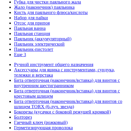
Губка для чистки паяльного жала
Жало (наконечник) паяльника
Кисть для паяльного флюса/кислоты
Набор для пайки
Отсос для припоя
Паяльная ванна
Паяльная станция
Паяльник (аккумуляторный)
Паяльник электрический
Паяльник-пистолет
Еще 3
Ручной инструмент общего назначения
Аксессуары для ящика с инструментами, сундука,
тележки и верстака
Бита отверточная (наконечник/вставка) для винтов с
внутренним шестигранником
Бита отверточная (наконечник/вставка) для винтов с
крестовым шлицем
Бита отверточная (наконечник/вставка) для винтов со
шлицем TORX (6-луч. звезда)
Бокорезы (кусачки с боковой режущей кромкой)
Болторез
Гаечный ключ (рожковый)
Герметизирующая проволока