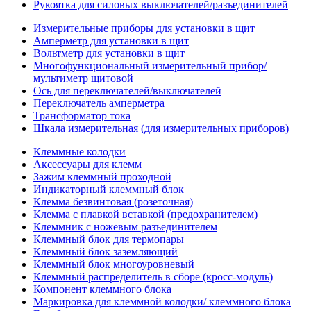
Рукоятка для силовых выключателей/разъединителей
Измерительные приборы для установки в щит
Амперметр для установки в щит
Вольтметр для установки в щит
Многофункциональный измерительный прибор/
мультиметр щитовой
Ось для переключателей/выключателей
Переключатель амперметра
Трансформатор тока
Шкала измерительная (для измерительных приборов)
Клеммные колодки
Аксессуары для клемм
Зажим клеммный проходной
Индикаторный клеммный блок
Клемма безвинтовая (розеточная)
Клемма с плавкой вставкой (предохранителем)
Клеммник с ножевым разъединителем
Клеммный блок для термопары
Клеммный блок заземляющий
Клеммный блок многоуровневый
Клеммный распределитель в сборе (кросс-модуль)
Компонент клеммного блока
Маркировка для клеммной колодки/ клеммного блока