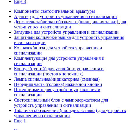
Еще 8
Компоненты светосигнальной арматуры
Адаптер для устройств управления и сигнализации
Держатель таблички обозначен. (шильдика-вставки) для
устр-в упр-я и сигнализации
Заглушка для устройств управления и сигнализации
Защитный колпачок/крышка для устройств управления
и сигнализации
Колпачек/линза для устройств управления и
сигнализации
Комплектующие для устройств управления и
сигнализации
Корпус (пустой) для устройств управления и
сигнализации (постов кнопочных)
Лампа сигнальная/индикаторная (сменная)
Передняя часть (головка) нажимной кнопки
Потенциометр для устройств управления и
сигнализации
Светосигнальный блок с ламподержателем для
устройств управления и сигнализации
Табличка обозначения (шильдик-вставка) для устройств
управления и сигнализации
Еще 1