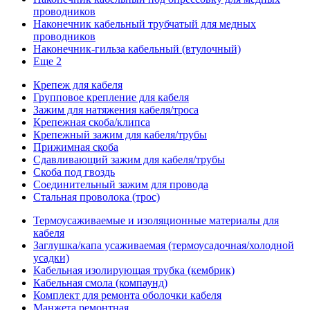
проводников
Наконечник кабельный трубчатый для медных
проводников
Наконечник-гильза кабельный (втулочный)
Еще 2
Крепеж для кабеля
Групповое крепление для кабеля
Зажим для натяжения кабеля/троса
Крепежная скоба/клипса
Крепежный зажим для кабеля/трубы
Прижимная скоба
Сдавливающий зажим для кабеля/трубы
Скоба под гвоздь
Соединительный зажим для провода
Стальная проволока (трос)
Термоусаживаемые и изоляционные материалы для
кабеля
Заглушка/капа усаживаемая (термоусадочная/холодной
усадки)
Кабельная изолирующая трубка (кембрик)
Кабельная смола (компаунд)
Комплект для ремонта оболочки кабеля
Манжета ремонтная