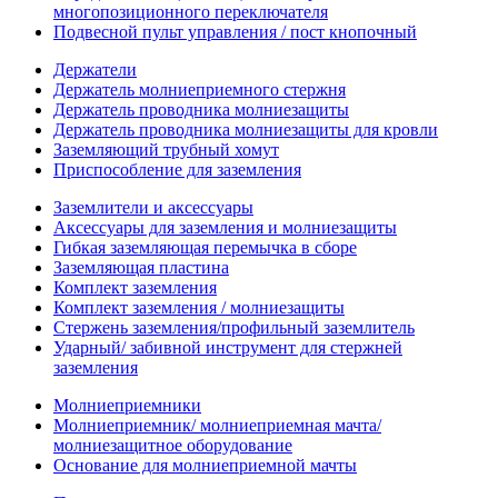
многопозиционного переключателя
Подвесной пульт управления / пост кнопочный
Держатели
Держатель молниеприемного стержня
Держатель проводника молниезащиты
Держатель проводника молниезащиты для кровли
Заземляющий трубный хомут
Приспособление для заземления
Заземлители и аксессуары
Аксессуары для заземления и молниезащиты
Гибкая заземляющая перемычка в сборе
Заземляющая пластина
Комплект заземления
Комплект заземления / молниезащиты
Стержень заземления/профильный заземлитель
Ударный/ забивной инструмент для стержней
заземления
Молниеприемники
Молниеприемник/ молниеприемная мачта/
молниезащитное оборудование
Основание для молниеприемной мачты