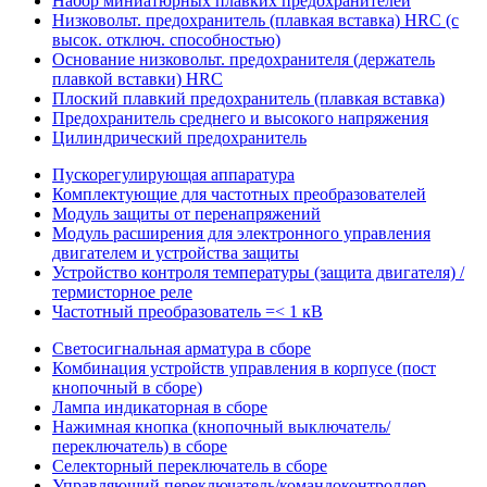
Набор миниатюрных плавких предохранителей
Низковольт. предохранитель (плавкая вставка) HRC (с
высок. отключ. способностью)
Основание низковольт. предохранителя (держатель
плавкой вставки) HRC
Плоский плавкий предохранитель (плавкая вставка)
Предохранитель среднего и высокого напряжения
Цилиндрический предохранитель
Пускорегулирующая аппаратура
Комплектующие для частотных преобразователей
Модуль защиты от перенапряжений
Модуль расширения для электронного управления
двигателем и устройства защиты
Устройство контроля температуры (защита двигателя) /
термисторное реле
Частотный преобразователь =< 1 кВ
Светосигнальная арматура в сборе
Комбинация устройств управления в корпусе (пост
кнопочный в сборе)
Лампа индикаторная в сборе
Нажимная кнопка (кнопочный выключатель/
переключатель) в сборе
Селекторный переключатель в сборе
Управляющий переключатель/командоконтроллер