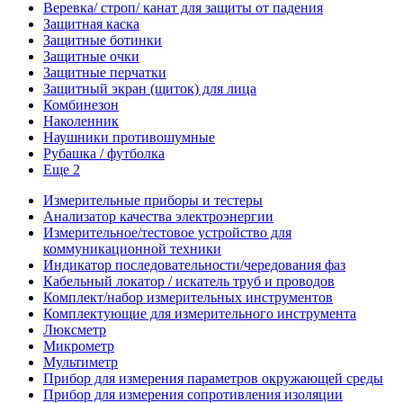
Веревка/ строп/ канат для защиты от падения
Защитная каска
Защитные ботинки
Защитные очки
Защитные перчатки
Защитный экран (щиток) для лица
Комбинезон
Наколенник
Наушники противошумные
Рубашка / футболка
Еще 2
Измерительные приборы и тестеры
Анализатор качества электроэнергии
Измерительное/тестовое устройство для
коммуникационной техники
Индикатор последовательности/чередования фаз
Кабельный локатор / искатель труб и проводов
Комплект/набор измерительных инструментов
Комплектующие для измерительного инструмента
Люксметр
Микрометр
Мультиметр
Прибор для измерения параметров окружающей среды
Прибор для измерения сопротивления изоляции