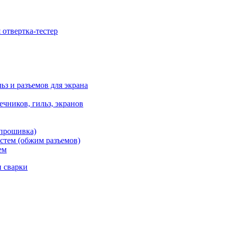
отвертка-тестер
ьз и разъемов для экрана
чников, гильз, экранов
 прошивка)
стем (обжим разъемов)
ем
и сварки