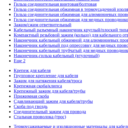
Гильза соединительная винтовая/болтовая
Гильза соединительная обжимная в термоусадочной изол
Гильза соединительная обжимная для алюминиевых пров
Гильза соединительная обжимная для медных проводник
Зажим/сжим ответвительный
Кабельный разъемный наконечник круглый/плоский типа
Компактный резьбовой зажим (кольцо) для кабельного от
Наконечник кабельный обжимной для алюминиевых про
Наконечник кабельный под опрессовку для медных пров
Наконечник кабельный трубчатый для медных проводни
Наконечник-гильза кабельный (втулочный)
Еще 2
Крепеж для кабеля
Групповое крепление для кабеля
Зажим для натяжения кабеля/троса
Крепежная скоба/клипса
Крепежный зажим для кабеля/трубы
Прижимная скоба
Сдавливающий зажим для кабеля/трубы
Скоба под гвоздь
Соединительный зажим для провода
Стальная проволока (трос)
Термоусаживаемые и изоляционные материалы для кабел