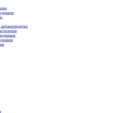
яции
одников
ов
 штекер/розетка
ветвления
водников
одников
ков
я