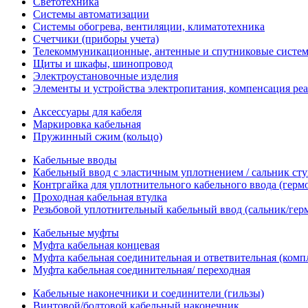
Светотехника
Системы автоматизации
Системы обогрева, вентиляции, климатотехника
Счетчики (приборы учета)
Телекоммуникационные, антенные и спутниковые систе
Щиты и шкафы, шинопровод
Электроустановочные изделия
Элементы и устройства электропитания, компенсация р
Аксессуары для кабеля
Маркировка кабельная
Пружинный сжим (кольцо)
Кабельные вводы
Кабельный ввод с эластичным уплотнением / сальник с
Контргайка для уплотнительного кабельного ввода (герм
Проходная кабельная втулка
Резьбовой уплотнительный кабельный ввод (сальник/гер
Кабельные муфты
Муфта кабельная концевая
Муфта кабельная соединительная и ответвительная (комп
Муфта кабельная соединительная/ переходная
Кабельные наконечники и соединители (гильзы)
Винтовой/болтовой кабельный наконечник