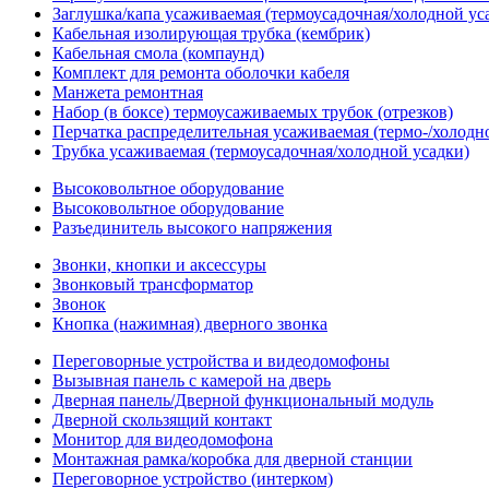
Заглушка/капа усаживаемая (термоусадочная/холодной ус
Кабельная изолирующая трубка (кембрик)
Кабельная смола (компаунд)
Комплект для ремонта оболочки кабеля
Манжета ремонтная
Набор (в боксе) термоусаживаемых трубок (отрезков)
Перчатка распределительная усаживаемая (термо-/холодн
Трубка усаживаемая (термоусадочная/холодной усадки)
Высоковольтное оборудование
Высоковольтное оборудование
Разъединитель высокого напряжения
Звонки, кнопки и аксессуры
Звонковый трансформатор
Звонок
Кнопка (нажимная) дверного звонка
Переговорные устройства и видеодомофоны
Вызывная панель с камерой на дверь
Дверная панель/Дверной функциональный модуль
Дверной скользящий контакт
Монитор для видеодомофона
Монтажная рамка/коробка для дверной станции
Переговорное устройство (интерком)