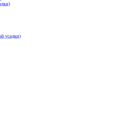
адки)
ой усадки)