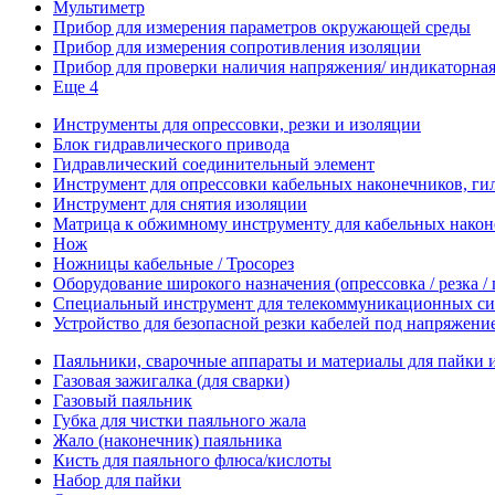
Мультиметр
Прибор для измерения параметров окружающей среды
Прибор для измерения сопротивления изоляции
Прибор для проверки наличия напряжения/ индикаторная 
Еще 4
Инструменты для опрессовки, резки и изоляции
Блок гидравлического привода
Гидравлический соединительный элемент
Инструмент для опрессовки кабельных наконечников, гил
Инструмент для снятия изоляции
Матрица к обжимному инструменту для кабельных наконе
Нож
Ножницы кабельные / Тросорез
Оборудование широкого назначения (опрессовка / резка /
Специальный инструмент для телекоммуникационных си
Устройство для безопасной резки кабелей под напряжени
Паяльники, сварочные аппараты и материалы для пайки 
Газовая зажигалка (для сварки)
Газовый паяльник
Губка для чистки паяльного жала
Жало (наконечник) паяльника
Кисть для паяльного флюса/кислоты
Набор для пайки