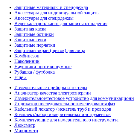
Защитные материалы и спецодежда
Аксессуары для индивидуальной защиты
Аксессуары для спецодежды
Веревка/ строп/ канат для защиты от падения
Защитная каска
Защитные ботинки
Защитные очки
Защитные перчатки
Защитный экран (щиток) для лица
Комбинезон
Наколенник
Наушники противошумные
Рубашка / футболка
Еще 2
Измерительные приборы и тестеры
Анализатор качества электроэнергии
Измерительное/тестовое устройство для коммуникацион
Индикатор последовательности/чередования фаз
Кабельный локатор / искатель труб и проводов
Комплект/набор измерительных инструментов
Комплектующие для измерительного инструмента
Люксметр
Микрометр