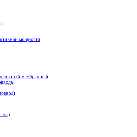
мы
еактивной мощности
тупенчатый мембранный
оввода)
моввод)
лект)