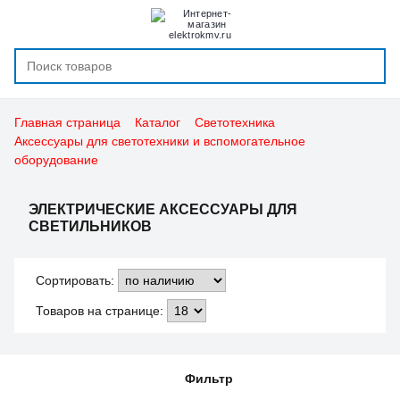
Главная страница
Каталог
Светотехника
Аксессуары для светотехники и вспомогательное
оборудование
ЭЛЕКТРИЧЕСКИЕ АКСЕССУАРЫ ДЛЯ
Закрыть
Фильтр
Сбросить
СВЕТИЛЬНИКОВ
Производитель
Сортировать:
Товаров на странице:
Arlight (
1
)
EGLO (
1
)
Фильтр
Jazzway (
25
)