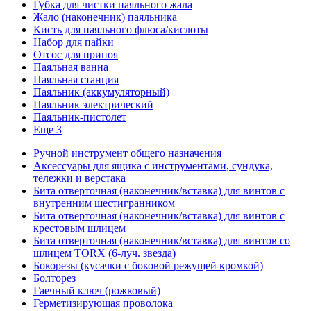
Губка для чистки паяльного жала
Жало (наконечник) паяльника
Кисть для паяльного флюса/кислоты
Набор для пайки
Отсос для припоя
Паяльная ванна
Паяльная станция
Паяльник (аккумуляторный)
Паяльник электрический
Паяльник-пистолет
Еще 3
Ручной инструмент общего назначения
Аксессуары для ящика с инструментами, сундука,
тележки и верстака
Бита отверточная (наконечник/вставка) для винтов с
внутренним шестигранником
Бита отверточная (наконечник/вставка) для винтов с
крестовым шлицем
Бита отверточная (наконечник/вставка) для винтов со
шлицем TORX (6-луч. звезда)
Бокорезы (кусачки с боковой режущей кромкой)
Болторез
Гаечный ключ (рожковый)
Герметизирующая проволока