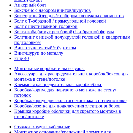
Анкерный болт
Бокс/кейс с набором винтов/шурупов
Бокс/органайзер для/с набором крепежных элементов
Болт с Т-образной / прямоугольной головкой
Болт с шестигранной головкой
Болт-скоба (хомут резьбовой) U-образной формы
Болт/винт с низкой полукруглой головкой и квадратным
подголовком
Винт ступенчатый/с буртиком
Винт/шуруп по металлу
Еще 40
Монтажные коробки и аксессуары
Аксессуары для распределительных коробок/боксов для
монтажа в стене/потолке
Клеммная распределительная коробка/бокс
Коробка/корпус для наружного монтажа на стену/
потолок
Коробка/корпус для скрытого монтажа в стене/потолке
Коробка/розетка для подключения электроприборов
Крышка коробки/ оболочки для скрытого монтажа в
стене/ потолке
Стяжки, хомуты кабельные
Монтажное основание/крепежный элемент для