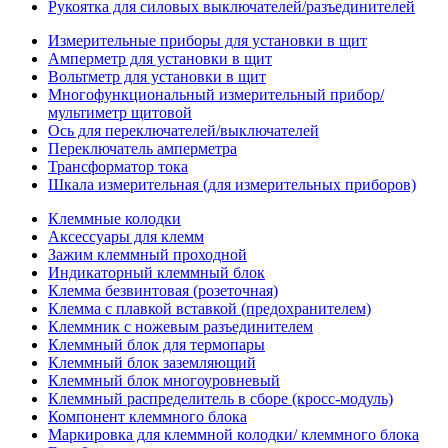
Рукоятка для силовых выключателей/разъединителей
Измерительные приборы для установки в щит
Амперметр для установки в щит
Вольтметр для установки в щит
Многофункциональный измерительный прибор/
мультиметр щитовой
Ось для переключателей/выключателей
Переключатель амперметра
Трансформатор тока
Шкала измерительная (для измерительных приборов)
Клеммные колодки
Аксессуары для клемм
Зажим клеммный проходной
Индикаторный клеммный блок
Клемма безвинтовая (розеточная)
Клемма с плавкой вставкой (предохранителем)
Клеммник с ножевым разъединителем
Клеммный блок для термопары
Клеммный блок заземляющий
Клеммный блок многоуровневый
Клеммный распределитель в сборе (кросс-модуль)
Компонент клеммного блока
Маркировка для клеммной колодки/ клеммного блока