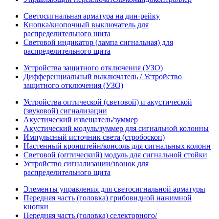
Светосигнальная арматура на дин-рейку
Кнопка/кнопочный выключатель для
распределительного щита
Световой индикатор (лампа сигнальная) для
распределительного щита
Устройства защитного отключения (УЗО)
Дифференциальный выключатель / Устройство
защитного отключения (УЗО)
Устройства оптической (световой) и акустической
(звуковой) сигнализации
Акустический извещатель/зуммер
Акустический модуль/зуммер для сигнальной колонны
Импульсный источник света (стробоскоп)
Настенный кронштейн/консоль для сигнальных колонн
Световой (оптический) модуль для сигнальной стойки
Устройство сигнализации/звонок для
распределительного щита
Элементы управления для светосигнальной арматуры
Передняя часть (головка) грибовидной нажимной
кнопки
Передняя часть (головка) селекторного/