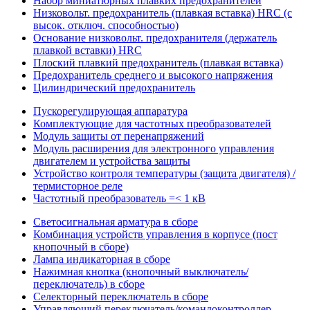
Набор миниатюрных плавких предохранителей
Низковольт. предохранитель (плавкая вставка) HRC (с
высок. отключ. способностью)
Основание низковольт. предохранителя (держатель
плавкой вставки) HRC
Плоский плавкий предохранитель (плавкая вставка)
Предохранитель среднего и высокого напряжения
Цилиндрический предохранитель
Пускорегулирующая аппаратура
Комплектующие для частотных преобразователей
Модуль защиты от перенапряжений
Модуль расширения для электронного управления
двигателем и устройства защиты
Устройство контроля температуры (защита двигателя) /
термисторное реле
Частотный преобразователь =< 1 кВ
Светосигнальная арматура в сборе
Комбинация устройств управления в корпусе (пост
кнопочный в сборе)
Лампа индикаторная в сборе
Нажимная кнопка (кнопочный выключатель/
переключатель) в сборе
Селекторный переключатель в сборе
Управляющий переключатель/командоконтроллер