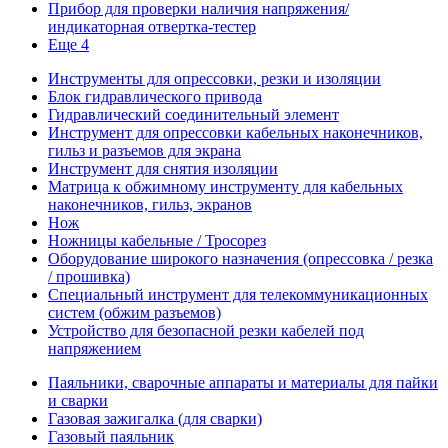
Прибор для проверки наличия напряжения/
индикаторная отвертка-тестер
Еще 4
Инструменты для опрессовки, резки и изоляции
Блок гидравлического привода
Гидравлический соединительный элемент
Инструмент для опрессовки кабельных наконечников,
гильз и разъемов для экрана
Инструмент для снятия изоляции
Матрица к обжимному инструменту для кабельных
наконечников, гильз, экранов
Нож
Ножницы кабельные / Тросорез
Оборудование широкого назначения (опрессовка / резка
/ прошивка)
Специальный инструмент для телекоммуникационных
систем (обжим разъемов)
Устройство для безопасной резки кабелей под
напряжением
Паяльники, сварочные аппараты и материалы для пайки
и сварки
Газовая зажигалка (для сварки)
Газовый паяльник