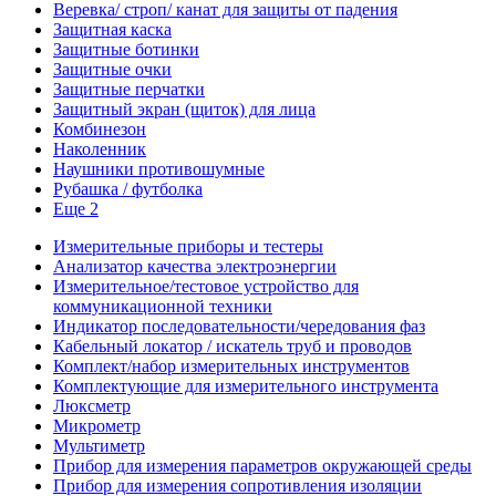
Веревка/ строп/ канат для защиты от падения
Защитная каска
Защитные ботинки
Защитные очки
Защитные перчатки
Защитный экран (щиток) для лица
Комбинезон
Наколенник
Наушники противошумные
Рубашка / футболка
Еще 2
Измерительные приборы и тестеры
Анализатор качества электроэнергии
Измерительное/тестовое устройство для
коммуникационной техники
Индикатор последовательности/чередования фаз
Кабельный локатор / искатель труб и проводов
Комплект/набор измерительных инструментов
Комплектующие для измерительного инструмента
Люксметр
Микрометр
Мультиметр
Прибор для измерения параметров окружающей среды
Прибор для измерения сопротивления изоляции