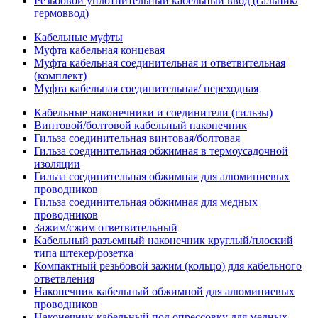
Резьбовой уплотнительный кабельный ввод (сальник/
гермоввод)
Кабельные муфты
Муфта кабельная концевая
Муфта кабельная соединительная и ответвительная
(комплект)
Муфта кабельная соединительная/ переходная
Кабельные наконечники и соединители (гильзы)
Винтовой/болтовой кабельный наконечник
Гильза соединительная винтовая/болтовая
Гильза соединительная обжимная в термоусадочной
изоляции
Гильза соединительная обжимная для алюминиевых
проводников
Гильза соединительная обжимная для медных
проводников
Зажим/сжим ответвительный
Кабельный разъемный наконечник круглый/плоский
типа штекер/розетка
Компактный резьбовой зажим (кольцо) для кабельного
ответвления
Наконечник кабельный обжимной для алюминиевых
проводников
Наконечник кабельный под опрессовку для медных