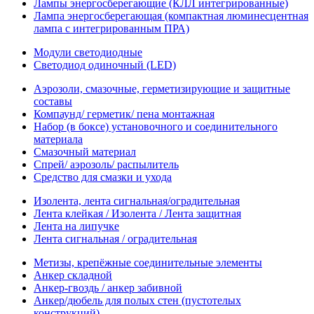
Лампы энергосберегающие (КЛЛ интегрированные)
Лампа энергосберегающая (компактная люминесцентная
лампа с интегрированным ПРА)
Модули светодиодные
Светодиод одиночный (LED)
Аэрозоли, смазочные, герметизирующие и защитные
составы
Компаунд/ герметик/ пена монтажная
Набор (в боксе) установочного и соединительного
материала
Смазочный материал
Спрей/ аэрозоль/ распылитель
Средство для смазки и ухода
Изолента, лента сигнальная/оградительная
Лента клейкая / Изолента / Лента защитная
Лента на липучке
Лента сигнальная / оградительная
Метизы, крепёжные соединительные элементы
Анкер складной
Анкер-гвоздь / анкер забивной
Анкер/дюбель для полых стен (пустотелых
конструкций)