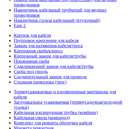
проводников
Наконечник кабельный трубчатый для медных
проводников
Наконечник-гильза кабельный (втулочный)
Еще 2
Крепеж для кабеля
Групповое крепление для кабеля
Зажим для натяжения кабеля/троса
Крепежная скоба/клипса
Крепежный зажим для кабеля/трубы
Прижимная скоба
Сдавливающий зажим для кабеля/трубы
Скоба под гвоздь
Соединительный зажим для провода
Стальная проволока (трос)
Термоусаживаемые и изоляционные материалы для
кабеля
Заглушка/капа усаживаемая (термоусадочная/холодной
усадки)
Кабельная изолирующая трубка (кембрик)
Кабельная смола (компаунд)
Комплект для ремонта оболочки кабеля
Манжета ремонтная