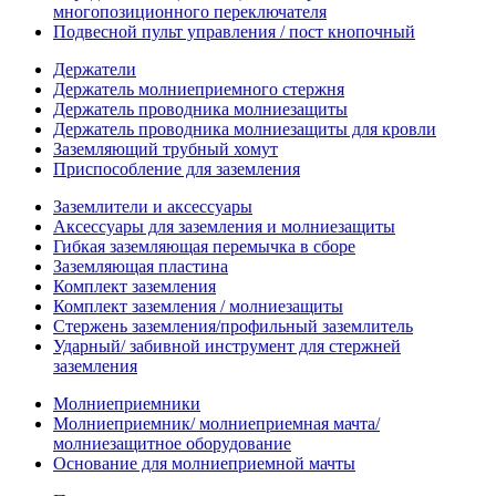
многопозиционного переключателя
Подвесной пульт управления / пост кнопочный
Держатели
Держатель молниеприемного стержня
Держатель проводника молниезащиты
Держатель проводника молниезащиты для кровли
Заземляющий трубный хомут
Приспособление для заземления
Заземлители и аксессуары
Аксессуары для заземления и молниезащиты
Гибкая заземляющая перемычка в сборе
Заземляющая пластина
Комплект заземления
Комплект заземления / молниезащиты
Стержень заземления/профильный заземлитель
Ударный/ забивной инструмент для стержней
заземления
Молниеприемники
Молниеприемник/ молниеприемная мачта/
молниезащитное оборудование
Основание для молниеприемной мачты