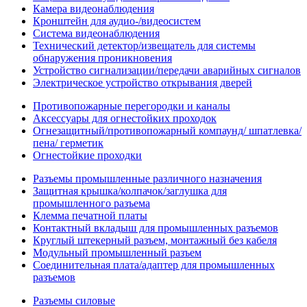
Камера видеонаблюдения
Кронштейн для аудио-/видеосистем
Система видеонаблюдения
Технический детектор/извещатель для системы
обнаружения проникновения
Устройство сигнализации/передачи аварийных сигналов
Электрическое устройство открывания дверей
Противопожарные перегородки и каналы
Аксессуары для огнестойких проходок
Огнезащитный/противопожарный компаунд/ шпатлевка/
пена/ герметик
Огнестойкие проходки
Разъемы промышленные различного назначения
Защитная крышка/колпачок/заглушка для
промышленного разъема
Клемма печатной платы
Контактный вкладыш для промышленных разъемов
Круглый штекерный разъем, монтажный без кабеля
Модульный промышленный разъем
Соединительная плата/адаптер для промышленных
разъемов
Разъемы силовые