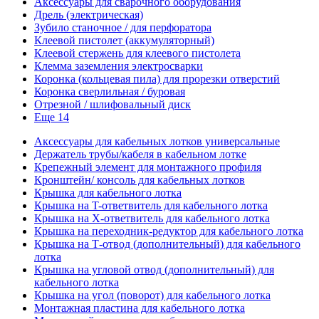
Аксессуары для сварочного оборудования
Дрель (электрическая)
Зубило станочное / для перфоратора
Клеевой пистолет (аккумуляторный)
Клеевой стержень для клеевого пистолета
Клемма заземления электросварки
Коронка (кольцевая пила) для прорезки отверстий
Коронка сверлильная / буровая
Отрезной / шлифовальный диск
Еще 14
Аксессуары для кабельных лотков универсальные
Держатель трубы/кабеля в кабельном лотке
Крепежный элемент для монтажного профиля
Кронштейн/ консоль для кабельных лотков
Крышка для кабельного лотка
Крышка на T-ответвитель для кабельного лотка
Крышка на X-ответвитель для кабельного лотка
Крышка на переходник-редуктор для кабельного лотка
Крышка на Т-отвод (дополнительный) для кабельного
лотка
Крышка на угловой отвод (дополнительный) для
кабельного лотка
Крышка на угол (поворот) для кабельного лотка
Монтажная пластина для кабельного лотка