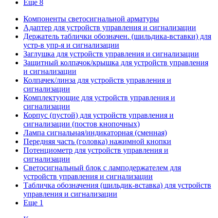
Еще 8
Компоненты светосигнальной арматуры
Адаптер для устройств управления и сигнализации
Держатель таблички обозначен. (шильдика-вставки) для
устр-в упр-я и сигнализации
Заглушка для устройств управления и сигнализации
Защитный колпачок/крышка для устройств управления
и сигнализации
Колпачек/линза для устройств управления и
сигнализации
Комплектующие для устройств управления и
сигнализации
Корпус (пустой) для устройств управления и
сигнализации (постов кнопочных)
Лампа сигнальная/индикаторная (сменная)
Передняя часть (головка) нажимной кнопки
Потенциометр для устройств управления и
сигнализации
Светосигнальный блок с ламподержателем для
устройств управления и сигнализации
Табличка обозначения (шильдик-вставка) для устройств
управления и сигнализации
Еще 1