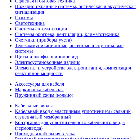
Офисная и бытовая техника
Пожарно-охранные системы, оптическая и акустическая
сигнализация
Разъемы
Светотехника
Системы автоматизации
Системы обогрева, вентиляции, климатотехника
Счетчики (приборы учета)
Телекоммуникационные, антенные и спутниковые
системы
Щиты и шкафы, шинопровод
Электроустановочные изделия
Элементы и устройства электропитания, компенсация
реактивной мощности
Аксессуары для кабеля
Маркировка кабельная
Пружинный сжим (кольцо)
Кабельные вводы
Кабельный ввод с эластичным уплотнением / сальник
ступенчатый мембранный
Контргайка для уплотнительного кабельного ввода
(гермоввода)
Проходная кабельная втулка