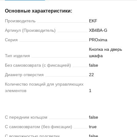
Основные характеристики:
Производитель
EKF
Артикул (Производитель)
XB4BA-G
Серия
PROxima
Кнопка на дверь
Тип изделия
шкафа
Без самовозврата (с фиксацией)
false
Диаметр отверстия
22
Количество позиций для управляющих
элементов
1
С передним кольцом
false
С самовозвратом (без фиксации)
true
С возможностью подсветки
false