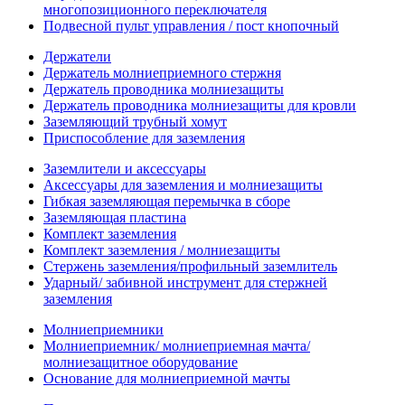
многопозиционного переключателя
Подвесной пульт управления / пост кнопочный
Держатели
Держатель молниеприемного стержня
Держатель проводника молниезащиты
Держатель проводника молниезащиты для кровли
Заземляющий трубный хомут
Приспособление для заземления
Заземлители и аксессуары
Аксессуары для заземления и молниезащиты
Гибкая заземляющая перемычка в сборе
Заземляющая пластина
Комплект заземления
Комплект заземления / молниезащиты
Стержень заземления/профильный заземлитель
Ударный/ забивной инструмент для стержней
заземления
Молниеприемники
Молниеприемник/ молниеприемная мачта/
молниезащитное оборудование
Основание для молниеприемной мачты