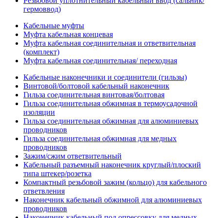
Резьбовой уплотнительный кабельный ввод (сальник/
гермоввод)
Кабельные муфты
Муфта кабельная концевая
Муфта кабельная соединительная и ответвительная
(комплект)
Муфта кабельная соединительная/ переходная
Кабельные наконечники и соединители (гильзы)
Винтовой/болтовой кабельный наконечник
Гильза соединительная винтовая/болтовая
Гильза соединительная обжимная в термоусадочной
изоляции
Гильза соединительная обжимная для алюминиевых
проводников
Гильза соединительная обжимная для медных
проводников
Зажим/сжим ответвительный
Кабельный разъемный наконечник круглый/плоский
типа штекер/розетка
Компактный резьбовой зажим (кольцо) для кабельного
ответвления
Наконечник кабельный обжимной для алюминиевых
проводников
Наконечник кабельный под опрессовку для медных