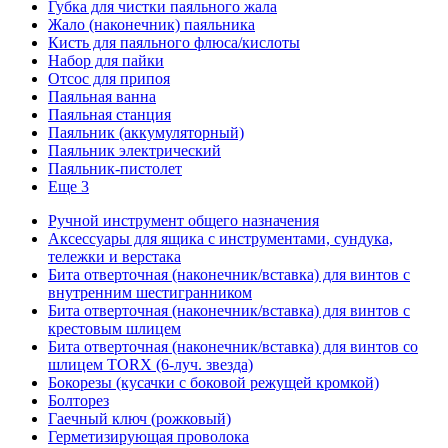
Губка для чистки паяльного жала
Жало (наконечник) паяльника
Кисть для паяльного флюса/кислоты
Набор для пайки
Отсос для припоя
Паяльная ванна
Паяльная станция
Паяльник (аккумуляторный)
Паяльник электрический
Паяльник-пистолет
Еще 3
Ручной инструмент общего назначения
Аксессуары для ящика с инструментами, сундука,
тележки и верстака
Бита отверточная (наконечник/вставка) для винтов с
внутренним шестигранником
Бита отверточная (наконечник/вставка) для винтов с
крестовым шлицем
Бита отверточная (наконечник/вставка) для винтов со
шлицем TORX (6-луч. звезда)
Бокорезы (кусачки с боковой режущей кромкой)
Болторез
Гаечный ключ (рожковый)
Герметизирующая проволока