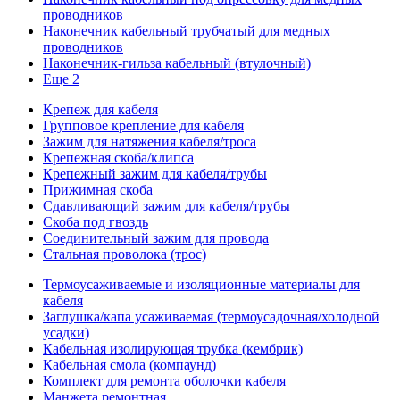
проводников
Наконечник кабельный трубчатый для медных
проводников
Наконечник-гильза кабельный (втулочный)
Еще 2
Крепеж для кабеля
Групповое крепление для кабеля
Зажим для натяжения кабеля/троса
Крепежная скоба/клипса
Крепежный зажим для кабеля/трубы
Прижимная скоба
Сдавливающий зажим для кабеля/трубы
Скоба под гвоздь
Соединительный зажим для провода
Стальная проволока (трос)
Термоусаживаемые и изоляционные материалы для
кабеля
Заглушка/капа усаживаемая (термоусадочная/холодной
усадки)
Кабельная изолирующая трубка (кембрик)
Кабельная смола (компаунд)
Комплект для ремонта оболочки кабеля
Манжета ремонтная