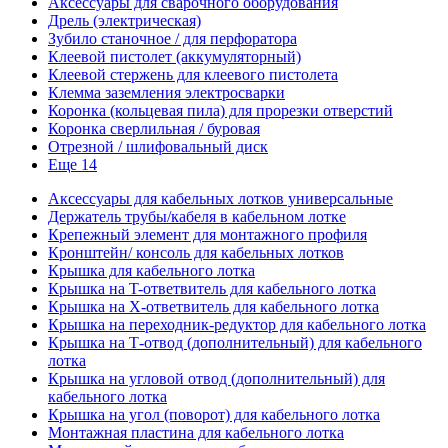
Аксессуары для сварочного оборудования
Дрель (электрическая)
Зубило станочное / для перфоратора
Клеевой пистолет (аккумуляторный)
Клеевой стержень для клеевого пистолета
Клемма заземления электросварки
Коронка (кольцевая пила) для прорезки отверстий
Коронка сверлильная / буровая
Отрезной / шлифовальный диск
Еще 14
Аксессуары для кабельных лотков универсальные
Держатель трубы/кабеля в кабельном лотке
Крепежный элемент для монтажного профиля
Кронштейн/ консоль для кабельных лотков
Крышка для кабельного лотка
Крышка на T-ответвитель для кабельного лотка
Крышка на X-ответвитель для кабельного лотка
Крышка на переходник-редуктор для кабельного лотка
Крышка на Т-отвод (дополнительный) для кабельного
лотка
Крышка на угловой отвод (дополнительный) для
кабельного лотка
Крышка на угол (поворот) для кабельного лотка
Монтажная пластина для кабельного лотка