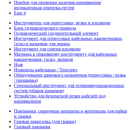
Прибор для проверки наличия напряжения/
индикаторная отвертка-тестер
Еще 4
Инструменты для опрессовки, резки и изоляции
Блок гидравлического привода
Гидравлический соединительный элемент
Инструмент для опрессовки кабельных наконечников,
гильз и разъемов для экрана
Инструмент для снятия изоляции
Матрица к обжимному инструменту для кабельных
наконечников, гильз, экранов
Нож
Ножницы кабельные / Тросорез
Оборудование широкого назначения (опрессовка / резка
/ прошивка)
Специальный инструмент для телекоммуникационных
систем (обжим разъемов)
Устройство для безопасной резки кабелей под
напряжением
Паяльники, сварочные аппараты и материалы для пайки
и сварки
Газовая зажигалка (для сварки)
Газовый паяльник