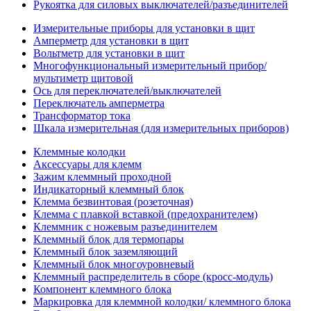
Рукоятка для силовых выключателей/разъединителей
Измерительные приборы для установки в щит
Амперметр для установки в щит
Вольтметр для установки в щит
Многофункциональный измерительный прибор/
мультиметр щитовой
Ось для переключателей/выключателей
Переключатель амперметра
Трансформатор тока
Шкала измерительная (для измерительных приборов)
Клеммные колодки
Аксессуары для клемм
Зажим клеммный проходной
Индикаторный клеммный блок
Клемма безвинтовая (розеточная)
Клемма с плавкой вставкой (предохранителем)
Клеммник с ножевым разъединителем
Клеммный блок для термопары
Клеммный блок заземляющий
Клеммный блок многоуровневый
Клеммный распределитель в сборе (кросс-модуль)
Компонент клеммного блока
Маркировка для клеммной колодки/ клеммного блока