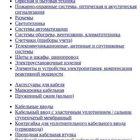
Офисная и бытовая техника
Пожарно-охранные системы, оптическая и акустическая
сигнализация
Разъемы
Светотехника
Системы автоматизации
Системы обогрева, вентиляции, климатотехника
Счетчики (приборы учета)
Телекоммуникационные, антенные и спутниковые
системы
Щиты и шкафы, шинопровод
Электроустановочные изделия
Элементы и устройства электропитания, компенсация
реактивной мощности
Аксессуары для кабеля
Маркировка кабельная
Пружинный сжим (кольцо)
Кабельные вводы
Кабельный ввод с эластичным уплотнением / сальник
ступенчатый мембранный
Контргайка для уплотнительного кабельного ввода
(гермоввода)
Проходная кабельная втулка