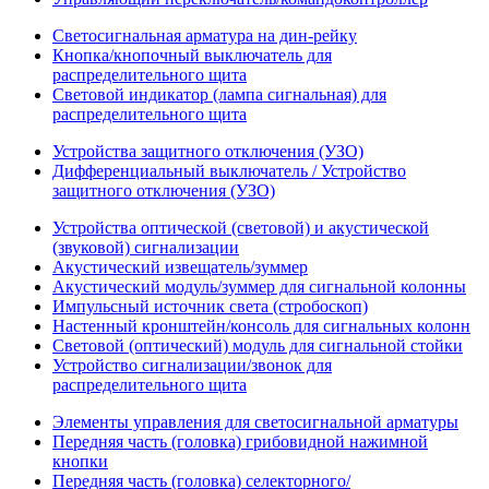
Светосигнальная арматура на дин-рейку
Кнопка/кнопочный выключатель для
распределительного щита
Световой индикатор (лампа сигнальная) для
распределительного щита
Устройства защитного отключения (УЗО)
Дифференциальный выключатель / Устройство
защитного отключения (УЗО)
Устройства оптической (световой) и акустической
(звуковой) сигнализации
Акустический извещатель/зуммер
Акустический модуль/зуммер для сигнальной колонны
Импульсный источник света (стробоскоп)
Настенный кронштейн/консоль для сигнальных колонн
Световой (оптический) модуль для сигнальной стойки
Устройство сигнализации/звонок для
распределительного щита
Элементы управления для светосигнальной арматуры
Передняя часть (головка) грибовидной нажимной
кнопки
Передняя часть (головка) селекторного/