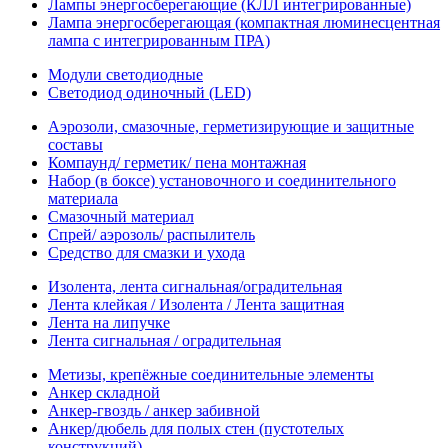
Лампы энергосберегающие (КЛЛ интегрированные)
Лампа энергосберегающая (компактная люминесцентная
лампа с интегрированным ПРА)
Модули светодиодные
Светодиод одиночный (LED)
Аэрозоли, смазочные, герметизирующие и защитные
составы
Компаунд/ герметик/ пена монтажная
Набор (в боксе) установочного и соединительного
материала
Смазочный материал
Спрей/ аэрозоль/ распылитель
Средство для смазки и ухода
Изолента, лента сигнальная/оградительная
Лента клейкая / Изолента / Лента защитная
Лента на липучке
Лента сигнальная / оградительная
Метизы, крепёжные соединительные элементы
Анкер складной
Анкер-гвоздь / анкер забивной
Анкер/дюбель для полых стен (пустотелых
конструкций)