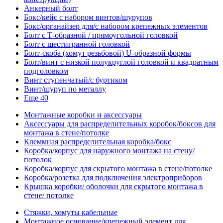
Анкерный болт
Бокс/кейс с набором винтов/шурупов
Бокс/органайзер для/с набором крепежных элементов
Болт с Т-образной / прямоугольной головкой
Болт с шестигранной головкой
Болт-скоба (хомут резьбовой) U-образной формы
Болт/винт с низкой полукруглой головкой и квадратным
подголовком
Винт ступенчатый/с буртиком
Винт/шуруп по металлу
Еще 40
Монтажные коробки и аксессуары
Аксессуары для распределительных коробок/боксов для
монтажа в стене/потолке
Клеммная распределительная коробка/бокс
Коробка/корпус для наружного монтажа на стену/
потолок
Коробка/корпус для скрытого монтажа в стене/потолке
Коробка/розетка для подключения электроприборов
Крышка коробки/ оболочки для скрытого монтажа в
стене/ потолке
Стяжки, хомуты кабельные
Монтажное основание/крепежный элемент для