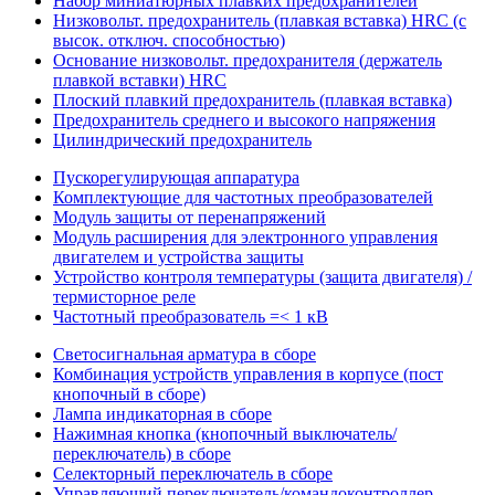
Набор миниатюрных плавких предохранителей
Низковольт. предохранитель (плавкая вставка) HRC (с
высок. отключ. способностью)
Основание низковольт. предохранителя (держатель
плавкой вставки) HRC
Плоский плавкий предохранитель (плавкая вставка)
Предохранитель среднего и высокого напряжения
Цилиндрический предохранитель
Пускорегулирующая аппаратура
Комплектующие для частотных преобразователей
Модуль защиты от перенапряжений
Модуль расширения для электронного управления
двигателем и устройства защиты
Устройство контроля температуры (защита двигателя) /
термисторное реле
Частотный преобразователь =< 1 кВ
Светосигнальная арматура в сборе
Комбинация устройств управления в корпусе (пост
кнопочный в сборе)
Лампа индикаторная в сборе
Нажимная кнопка (кнопочный выключатель/
переключатель) в сборе
Селекторный переключатель в сборе
Управляющий переключатель/командоконтроллер