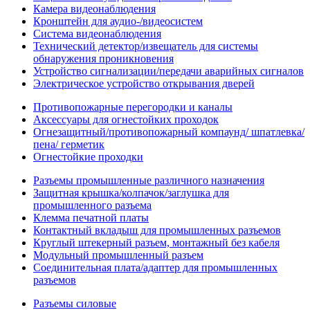
Камера видеонаблюдения
Кронштейн для аудио-/видеосистем
Система видеонаблюдения
Технический детектор/извещатель для системы
обнаружения проникновения
Устройство сигнализации/передачи аварийных сигналов
Электрическое устройство открывания дверей
Противопожарные перегородки и каналы
Аксессуары для огнестойких проходок
Огнезащитный/противопожарный компаунд/ шпатлевка/
пена/ герметик
Огнестойкие проходки
Разъемы промышленные различного назначения
Защитная крышка/колпачок/заглушка для
промышленного разъема
Клемма печатной платы
Контактный вкладыш для промышленных разъемов
Круглый штекерный разъем, монтажный без кабеля
Модульный промышленный разъем
Соединительная плата/адаптер для промышленных
разъемов
Разъемы силовые