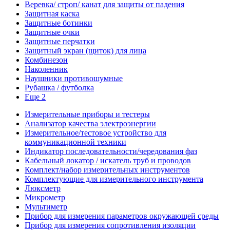
Веревка/ строп/ канат для защиты от падения
Защитная каска
Защитные ботинки
Защитные очки
Защитные перчатки
Защитный экран (щиток) для лица
Комбинезон
Наколенник
Наушники противошумные
Рубашка / футболка
Еще 2
Измерительные приборы и тестеры
Анализатор качества электроэнергии
Измерительное/тестовое устройство для
коммуникационной техники
Индикатор последовательности/чередования фаз
Кабельный локатор / искатель труб и проводов
Комплект/набор измерительных инструментов
Комплектующие для измерительного инструмента
Люксметр
Микрометр
Мультиметр
Прибор для измерения параметров окружающей среды
Прибор для измерения сопротивления изоляции