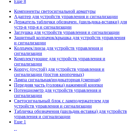
Еще 8
Компоненты светосигнальной арматуры
Адаптер для устройств управления и сигнализации
Держатель таблички обозначен. (шильдика-вставки) для
устр-в упр-я и сигнализации
Заглушка для устройств управления и сигнализации
Защитный колпачок/крышка для устройств управления
и сигнализации
Колпачек/линза для устройств управления и
сигнализации
Комплектующие для устройств управления и
сигнализации
Корпус (пустой) для устройств управления и
сигнализации (постов кнопочных)
Лампа сигнальная/индикаторная (сменная)
Передняя часть (головка) нажимной кнопки
Потенциометр для устройств управления и
сигнализации
Светосигнальный блок с ламподержателем для
устройств управления и сигнализации
Табличка обозначения (шильдик-вставка) для устройств
управления и сигнализации
Еще 1