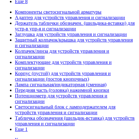
Еще 8
Компоненты светосигнальной арматуры
Адаптер для устройств управления и сигнализации
Держатель таблички обозначен. (шильдика-вставки) для
устр-в упр-я и сигнализации
Заглушка для устройств управления и сигнализации
Защитный колпачок/крышка для устройств управления
и сигнализации
Колпачек/линза для устройств управления и
сигнализации
Комплектующие для устройств управления и
сигнализации
Корпус (пустой) для устройств управления и
сигнализации (постов кнопочных)
Лампа сигнальная/индикаторная (сменная)
Передняя часть (головка) нажимной кнопки
Потенциометр для устройств управления и
сигнализации
Светосигнальный блок с ламподержателем для
устройств управления и сигнализации
Табличка обозначения (шильдик-вставка) для устройств
управления и сигнализации
Еще 1