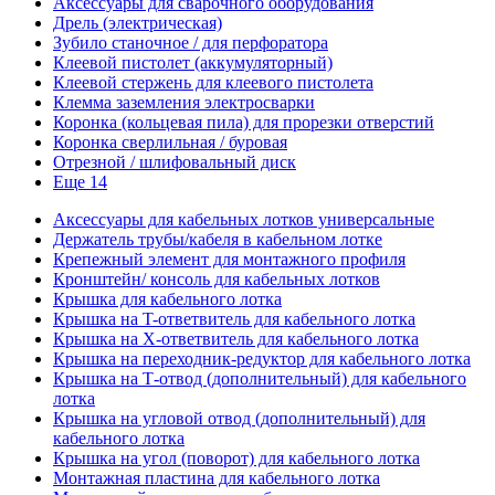
Аксессуары для сварочного оборудования
Дрель (электрическая)
Зубило станочное / для перфоратора
Клеевой пистолет (аккумуляторный)
Клеевой стержень для клеевого пистолета
Клемма заземления электросварки
Коронка (кольцевая пила) для прорезки отверстий
Коронка сверлильная / буровая
Отрезной / шлифовальный диск
Еще 14
Аксессуары для кабельных лотков универсальные
Держатель трубы/кабеля в кабельном лотке
Крепежный элемент для монтажного профиля
Кронштейн/ консоль для кабельных лотков
Крышка для кабельного лотка
Крышка на T-ответвитель для кабельного лотка
Крышка на X-ответвитель для кабельного лотка
Крышка на переходник-редуктор для кабельного лотка
Крышка на Т-отвод (дополнительный) для кабельного
лотка
Крышка на угловой отвод (дополнительный) для
кабельного лотка
Крышка на угол (поворот) для кабельного лотка
Монтажная пластина для кабельного лотка