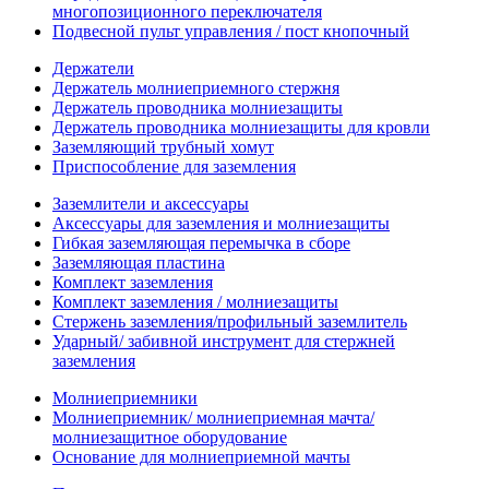
многопозиционного переключателя
Подвесной пульт управления / пост кнопочный
Держатели
Держатель молниеприемного стержня
Держатель проводника молниезащиты
Держатель проводника молниезащиты для кровли
Заземляющий трубный хомут
Приспособление для заземления
Заземлители и аксессуары
Аксессуары для заземления и молниезащиты
Гибкая заземляющая перемычка в сборе
Заземляющая пластина
Комплект заземления
Комплект заземления / молниезащиты
Стержень заземления/профильный заземлитель
Ударный/ забивной инструмент для стержней
заземления
Молниеприемники
Молниеприемник/ молниеприемная мачта/
молниезащитное оборудование
Основание для молниеприемной мачты