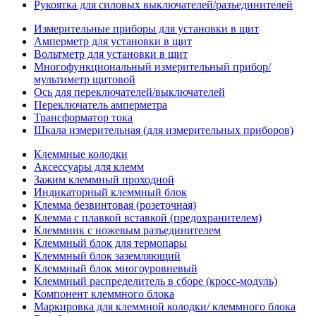
Рукоятка для силовых выключателей/разъединителей
Измерительные приборы для установки в щит
Амперметр для установки в щит
Вольтметр для установки в щит
Многофункциональный измерительный прибор/
мультиметр щитовой
Ось для переключателей/выключателей
Переключатель амперметра
Трансформатор тока
Шкала измерительная (для измерительных приборов)
Клеммные колодки
Аксессуары для клемм
Зажим клеммный проходной
Индикаторный клеммный блок
Клемма безвинтовая (розеточная)
Клемма с плавкой вставкой (предохранителем)
Клеммник с ножевым разъединителем
Клеммный блок для термопары
Клеммный блок заземляющий
Клеммный блок многоуровневый
Клеммный распределитель в сборе (кросс-модуль)
Компонент клеммного блока
Маркировка для клеммной колодки/ клеммного блока