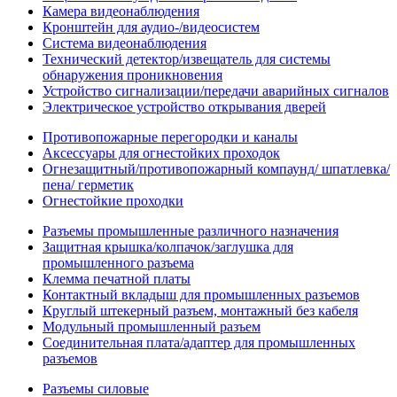
Камера видеонаблюдения
Кронштейн для аудио-/видеосистем
Система видеонаблюдения
Технический детектор/извещатель для системы
обнаружения проникновения
Устройство сигнализации/передачи аварийных сигналов
Электрическое устройство открывания дверей
Противопожарные перегородки и каналы
Аксессуары для огнестойких проходок
Огнезащитный/противопожарный компаунд/ шпатлевка/
пена/ герметик
Огнестойкие проходки
Разъемы промышленные различного назначения
Защитная крышка/колпачок/заглушка для
промышленного разъема
Клемма печатной платы
Контактный вкладыш для промышленных разъемов
Круглый штекерный разъем, монтажный без кабеля
Модульный промышленный разъем
Соединительная плата/адаптер для промышленных
разъемов
Разъемы силовые