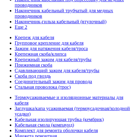
проводников
Наконечник кабельный трубчатый для медных
проводников
Наконечник-гильза кабельный (втулочный)
Еще 2
Крепеж для кабеля
Групповое крепление для кабеля
Зажим для натяжения кабеля/троса
Крепежная скоба/клипса
Крепежный зажим для кабеля/трубы
Прижимная скоба
Сдавливающий зажим для кабеля/трубы
Скоба под гвоздь
Соединительный зажим для провода
Стальная проволока (трос)
Термоусаживаемые и изоляционные материалы для
кабеля
Заглушка/капа усаживаемая (термоусадочная/холодной
усадки)
Кабельная изолирующая трубка (кембрик)
Кабельная смола (компаунд)
Комплект для ремонта оболочки кабеля
Манжета ремонтная