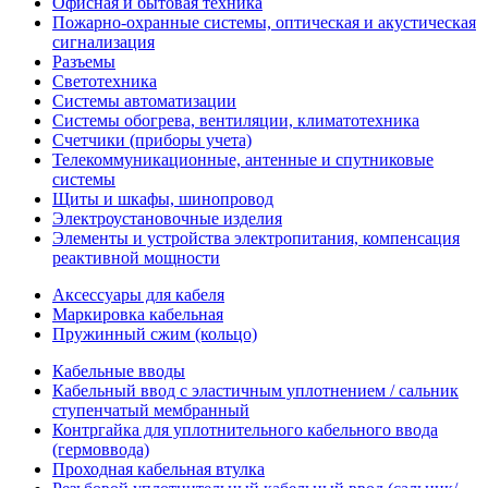
Офисная и бытовая техника
Пожарно-охранные системы, оптическая и акустическая
сигнализация
Разъемы
Светотехника
Системы автоматизации
Системы обогрева, вентиляции, климатотехника
Счетчики (приборы учета)
Телекоммуникационные, антенные и спутниковые
системы
Щиты и шкафы, шинопровод
Электроустановочные изделия
Элементы и устройства электропитания, компенсация
реактивной мощности
Аксессуары для кабеля
Маркировка кабельная
Пружинный сжим (кольцо)
Кабельные вводы
Кабельный ввод с эластичным уплотнением / сальник
ступенчатый мембранный
Контргайка для уплотнительного кабельного ввода
(гермоввода)
Проходная кабельная втулка