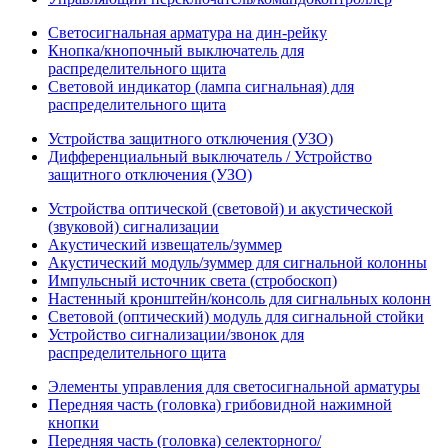
Светосигнальная арматура на дин-рейку
Кнопка/кнопочный выключатель для
распределительного щита
Световой индикатор (лампа сигнальная) для
распределительного щита
Устройства защитного отключения (УЗО)
Дифференциальный выключатель / Устройство
защитного отключения (УЗО)
Устройства оптической (световой) и акустической
(звуковой) сигнализации
Акустический извещатель/зуммер
Акустический модуль/зуммер для сигнальной колонны
Импульсный источник света (стробоскоп)
Настенный кронштейн/консоль для сигнальных колонн
Световой (оптический) модуль для сигнальной стойки
Устройство сигнализации/звонок для
распределительного щита
Элементы управления для светосигнальной арматуры
Передняя часть (головка) грибовидной нажимной
кнопки
Передняя часть (головка) селекторного/