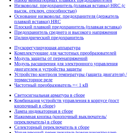
Набор миниатюрных плавких предохранителей
Низковольт. предохранитель (плавкая вставка) HRC (с
высок. отключ. способностью)
Основание низковольт. предохранителя (держатель
плавкой вставки) HRC
Плоский плавкий предохранитель (плавкая вставка)
Предохранитель среднего и высокого напряжения
Цилиндрический предохранитель
Пускорегулирующая аппаратура
Комплектующие для частотных преобразователей
Модуль защиты от перенапряжений
Модуль расширения для электронного управления
двигателем и устройства защиты
Устройство контроля температуры (защита двигателя) /
термисторное реле
Частотный преобразователь =< 1 кВ
Светосигнальная арматура в сборе
Комбинация устройств управления в корпусе (пост
кнопочный в сборе)
Лампа индикаторная в сборе
Нажимная кнопка (кнопочный выключатель/
переключатель) в сборе
Селекторный переключатель в сборе
Управляющий переключатель/командоконтроллер