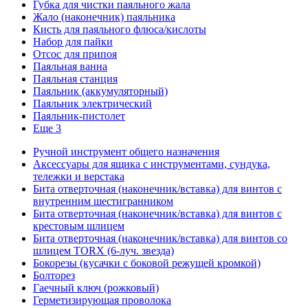
Губка для чистки паяльного жала
Жало (наконечник) паяльника
Кисть для паяльного флюса/кислоты
Набор для пайки
Отсос для припоя
Паяльная ванна
Паяльная станция
Паяльник (аккумуляторный)
Паяльник электрический
Паяльник-пистолет
Еще 3
Ручной инструмент общего назначения
Аксессуары для ящика с инструментами, сундука,
тележки и верстака
Бита отверточная (наконечник/вставка) для винтов с
внутренним шестигранником
Бита отверточная (наконечник/вставка) для винтов с
крестовым шлицем
Бита отверточная (наконечник/вставка) для винтов со
шлицем TORX (6-луч. звезда)
Бокорезы (кусачки с боковой режущей кромкой)
Болторез
Гаечный ключ (рожковый)
Герметизирующая проволока