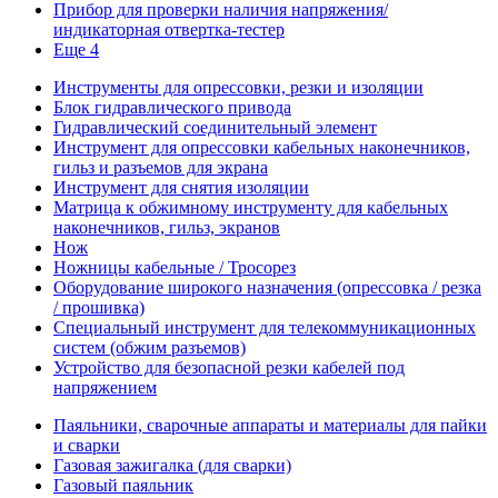
Прибор для проверки наличия напряжения/
индикаторная отвертка-тестер
Еще 4
Инструменты для опрессовки, резки и изоляции
Блок гидравлического привода
Гидравлический соединительный элемент
Инструмент для опрессовки кабельных наконечников,
гильз и разъемов для экрана
Инструмент для снятия изоляции
Матрица к обжимному инструменту для кабельных
наконечников, гильз, экранов
Нож
Ножницы кабельные / Тросорез
Оборудование широкого назначения (опрессовка / резка
/ прошивка)
Специальный инструмент для телекоммуникационных
систем (обжим разъемов)
Устройство для безопасной резки кабелей под
напряжением
Паяльники, сварочные аппараты и материалы для пайки
и сварки
Газовая зажигалка (для сварки)
Газовый паяльник