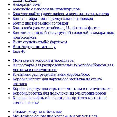
Анкерный болт
Бокс/кейс с набором винтов/шурупов
Бокс/органайзер для/с набором крепежных элементов
Болт с Т-образной / прямоугольной головкой
Болт с шестигранной головкой
Болт-скоба (хомут резьбовой) U-образной формы
Болт/винт с низкой полукруглой головкой и квадратным
подголовком
Винт ступенчатый/с буртиком
Винт/шуруп по металлу
Еще 40
Монтажные коробки и аксессуары
Аксессуары для распределительных коробок/боксов для
монтажа в стене/потолке
Клеммная распределительная коробка/бокс
Коробка/корпус для наружного монтажа на стену/
потолок
Коробка/корпус для скрытого монтажа в стене/потолке
Коробка/розетка для подключения электроприборов
Крышка коробки/ оболочки для скрытого монтажа в
стене/ потолке
Стяжки, хомуты кабельные
Монтажное основание/крепежный элемент для