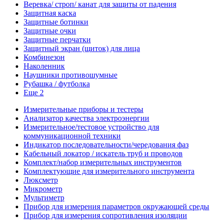
Веревка/ строп/ канат для защиты от падения
Защитная каска
Защитные ботинки
Защитные очки
Защитные перчатки
Защитный экран (щиток) для лица
Комбинезон
Наколенник
Наушники противошумные
Рубашка / футболка
Еще 2
Измерительные приборы и тестеры
Анализатор качества электроэнергии
Измерительное/тестовое устройство для
коммуникационной техники
Индикатор последовательности/чередования фаз
Кабельный локатор / искатель труб и проводов
Комплект/набор измерительных инструментов
Комплектующие для измерительного инструмента
Люксметр
Микрометр
Мультиметр
Прибор для измерения параметров окружающей среды
Прибор для измерения сопротивления изоляции