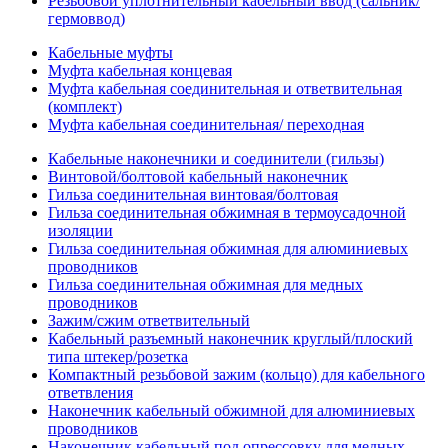
Резьбовой уплотнительный кабельный ввод (сальник/
гермоввод)
Кабельные муфты
Муфта кабельная концевая
Муфта кабельная соединительная и ответвительная
(комплект)
Муфта кабельная соединительная/ переходная
Кабельные наконечники и соединители (гильзы)
Винтовой/болтовой кабельный наконечник
Гильза соединительная винтовая/болтовая
Гильза соединительная обжимная в термоусадочной
изоляции
Гильза соединительная обжимная для алюминиевых
проводников
Гильза соединительная обжимная для медных
проводников
Зажим/сжим ответвительный
Кабельный разъемный наконечник круглый/плоский
типа штекер/розетка
Компактный резьбовой зажим (кольцо) для кабельного
ответвления
Наконечник кабельный обжимной для алюминиевых
проводников
Наконечник кабельный под опрессовку для медных