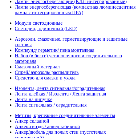
Лампы энергосберегающие (КЛЛ интегрированные)
Лампа энергосберегающая (компактная люминесцентная
лампа с интегрированным ПРА)
Модули светодиодные
Светодиод одиночный (LED)
Аэрозоли, смазочные, герметизирующие и защитные
составы
Компаунд/ герметик/ пена монтажная
Набор (в боксе) установочного и соединительного
материала
Смазочный материал
Спрей/ аэрозоль/ распылитель
Средство для смазки и ухода
Изолента, лента сигнальная/оградительная
Лента клейкая / Изолента / Лента защитная
Лента на липучке
Лента сигнальная / оградительная
Метизы, крепёжные соединительные элементы
Анкер складной
Анкер-гвоздь / анкер забивной
Анкер/дюбель для полых стен (пустотелых
конструкций)