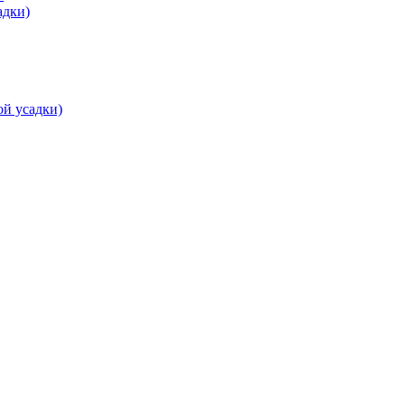
адки)
ой усадки)