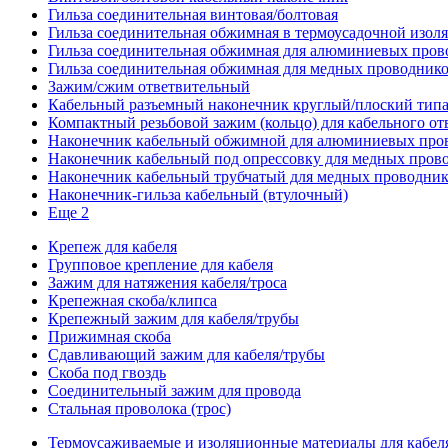
Гильза соединительная винтовая/болтовая
Гильза соединительная обжимная в термоусадочной изол
Гильза соединительная обжимная для алюминиевых пров
Гильза соединительная обжимная для медных проводник
Зажим/сжим ответвительный
Кабельный разъемный наконечник круглый/плоский типа
Компактный резьбовой зажим (кольцо) для кабельного от
Наконечник кабельный обжимной для алюминиевых про
Наконечник кабельный под опрессовку для медных пров
Наконечник кабельный трубчатый для медных проводни
Наконечник-гильза кабельный (втулочный)
Еще 2
Крепеж для кабеля
Групповое крепление для кабеля
Зажим для натяжения кабеля/троса
Крепежная скоба/клипса
Крепежный зажим для кабеля/трубы
Прижимная скоба
Сдавливающий зажим для кабеля/трубы
Скоба под гвоздь
Соединительный зажим для провода
Стальная проволока (трос)
Термоусаживаемые и изоляционные материалы для кабел