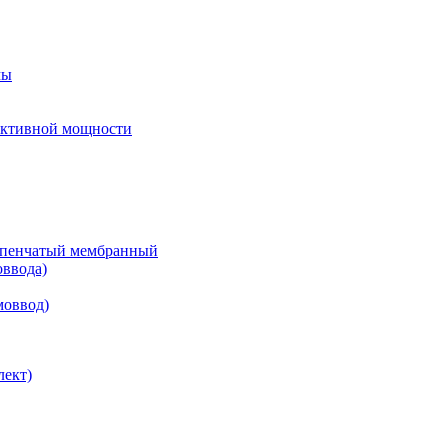
мы
еактивной мощности
тупенчатый мембранный
оввода)
моввод)
лект)