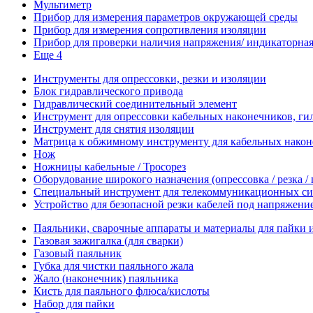
Мультиметр
Прибор для измерения параметров окружающей среды
Прибор для измерения сопротивления изоляции
Прибор для проверки наличия напряжения/ индикаторная 
Еще 4
Инструменты для опрессовки, резки и изоляции
Блок гидравлического привода
Гидравлический соединительный элемент
Инструмент для опрессовки кабельных наконечников, гил
Инструмент для снятия изоляции
Матрица к обжимному инструменту для кабельных наконе
Нож
Ножницы кабельные / Тросорез
Оборудование широкого назначения (опрессовка / резка /
Специальный инструмент для телекоммуникационных си
Устройство для безопасной резки кабелей под напряжени
Паяльники, сварочные аппараты и материалы для пайки 
Газовая зажигалка (для сварки)
Газовый паяльник
Губка для чистки паяльного жала
Жало (наконечник) паяльника
Кисть для паяльного флюса/кислоты
Набор для пайки