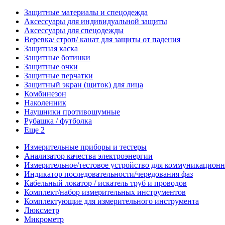
Защитные материалы и спецодежда
Аксессуары для индивидуальной защиты
Аксессуары для спецодежды
Веревка/ строп/ канат для защиты от падения
Защитная каска
Защитные ботинки
Защитные очки
Защитные перчатки
Защитный экран (щиток) для лица
Комбинезон
Наколенник
Наушники противошумные
Рубашка / футболка
Еще 2
Измерительные приборы и тестеры
Анализатор качества электроэнергии
Измерительное/тестовое устройство для коммуникацион
Индикатор последовательности/чередования фаз
Кабельный локатор / искатель труб и проводов
Комплект/набор измерительных инструментов
Комплектующие для измерительного инструмента
Люксметр
Микрометр