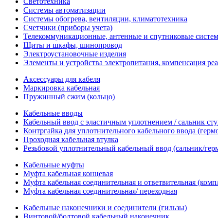
Светотехника
Системы автоматизации
Системы обогрева, вентиляции, климатотехника
Счетчики (приборы учета)
Телекоммуникационные, антенные и спутниковые систе
Щиты и шкафы, шинопровод
Электроустановочные изделия
Элементы и устройства электропитания, компенсация р
Аксессуары для кабеля
Маркировка кабельная
Пружинный сжим (кольцо)
Кабельные вводы
Кабельный ввод с эластичным уплотнением / сальник с
Контргайка для уплотнительного кабельного ввода (герм
Проходная кабельная втулка
Резьбовой уплотнительный кабельный ввод (сальник/гер
Кабельные муфты
Муфта кабельная концевая
Муфта кабельная соединительная и ответвительная (комп
Муфта кабельная соединительная/ переходная
Кабельные наконечники и соединители (гильзы)
Винтовой/болтовой кабельный наконечник