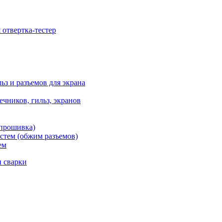
отвертка-тестер
ьз и разъемов для экрана
чников, гильз, экранов
 прошивка)
стем (обжим разъемов)
ем
и сварки