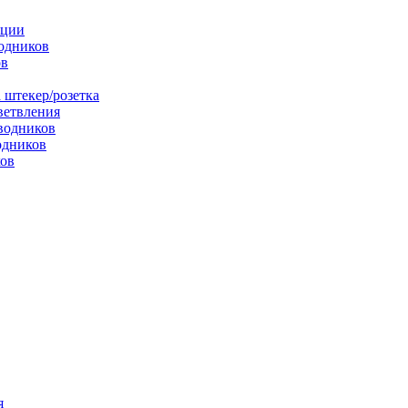
яции
одников
ов
 штекер/розетка
ветвления
водников
одников
ков
я