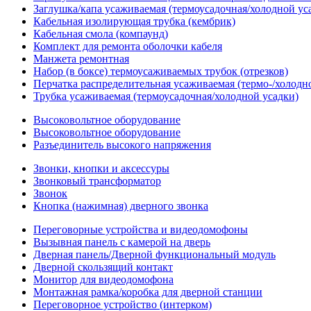
Заглушка/капа усаживаемая (термоусадочная/холодной ус
Кабельная изолирующая трубка (кембрик)
Кабельная смола (компаунд)
Комплект для ремонта оболочки кабеля
Манжета ремонтная
Набор (в боксе) термоусаживаемых трубок (отрезков)
Перчатка распределительная усаживаемая (термо-/холодн
Трубка усаживаемая (термоусадочная/холодной усадки)
Высоковольтное оборудование
Высоковольтное оборудование
Разъединитель высокого напряжения
Звонки, кнопки и аксессуры
Звонковый трансформатор
Звонок
Кнопка (нажимная) дверного звонка
Переговорные устройства и видеодомофоны
Вызывная панель с камерой на дверь
Дверная панель/Дверной функциональный модуль
Дверной скользящий контакт
Монитор для видеодомофона
Монтажная рамка/коробка для дверной станции
Переговорное устройство (интерком)