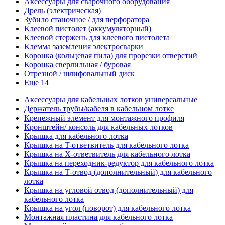
Аксессуары для сварочного оборудования
Дрель (электрическая)
Зубило станочное / для перфоратора
Клеевой пистолет (аккумуляторный)
Клеевой стержень для клеевого пистолета
Клемма заземления электросварки
Коронка (кольцевая пила) для прорезки отверстий
Коронка сверлильная / буровая
Отрезной / шлифовальный диск
Еще 14
Аксессуары для кабельных лотков универсальные
Держатель трубы/кабеля в кабельном лотке
Крепежный элемент для монтажного профиля
Кронштейн/ консоль для кабельных лотков
Крышка для кабельного лотка
Крышка на T-ответвитель для кабельного лотка
Крышка на X-ответвитель для кабельного лотка
Крышка на переходник-редуктор для кабельного лотка
Крышка на Т-отвод (дополнительный) для кабельного
лотка
Крышка на угловой отвод (дополнительный) для
кабельного лотка
Крышка на угол (поворот) для кабельного лотка
Монтажная пластина для кабельного лотка