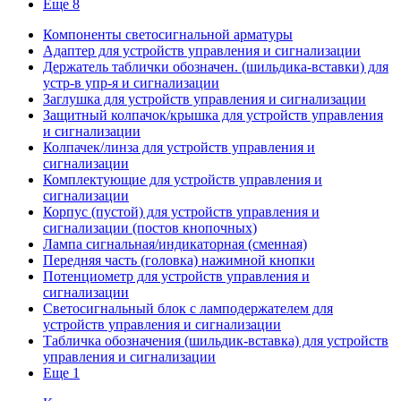
Еще 8
Компоненты светосигнальной арматуры
Адаптер для устройств управления и сигнализации
Держатель таблички обозначен. (шильдика-вставки) для
устр-в упр-я и сигнализации
Заглушка для устройств управления и сигнализации
Защитный колпачок/крышка для устройств управления
и сигнализации
Колпачек/линза для устройств управления и
сигнализации
Комплектующие для устройств управления и
сигнализации
Корпус (пустой) для устройств управления и
сигнализации (постов кнопочных)
Лампа сигнальная/индикаторная (сменная)
Передняя часть (головка) нажимной кнопки
Потенциометр для устройств управления и
сигнализации
Светосигнальный блок с ламподержателем для
устройств управления и сигнализации
Табличка обозначения (шильдик-вставка) для устройств
управления и сигнализации
Еще 1