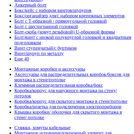
Анкерный болт
Бокс/кейс с набором винтов/шурупов
Бокс/органайзер для/с набором крепежных элементов
Болт с Т-образной / прямоугольной головкой
Болт с шестигранной головкой
Болт-скоба (хомут резьбовой) U-образной формы
Болт/винт с низкой полукруглой головкой и квадратным
подголовком
Винт ступенчатый/с буртиком
Винт/шуруп по металлу
Еще 40
Монтажные коробки и аксессуары
Аксессуары для распределительных коробок/боксов для
монтажа в стене/потолке
Клеммная распределительная коробка/бокс
Коробка/корпус для наружного монтажа на стену/
потолок
Коробка/корпус для скрытого монтажа в стене/потолке
Коробка/розетка для подключения электроприборов
Крышка коробки/ оболочки для скрытого монтажа в
стене/ потолке
Стяжки, хомуты кабельные
Монтажное основание/крепежный элемент для