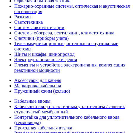
Офисная и бытовая техника
Пожарно-охранные системы, оптическая и акустическая
сигнализация
Разъемы
Светотехника
Системы автоматизации
Системы обогрева, вентиляции, климатотехника
Счетчики (приборы учета)
Телекоммуникационные, антенные и спутниковые
системы
Щиты и шкафы, шинопровод
Электроустановочные изделия
Элементы и устройства электропитания, компенсация
реактивной мощности
Аксессуары для кабеля
Маркировка кабельная
Пружинный сжим (кольцо)
Кабельные вводы
Кабельный ввод с эластичным уплотнением / сальник
ступенчатый мембранный
Контргайка для уплотнительного кабельного ввода
(гермоввода)
Проходная кабельная втулка