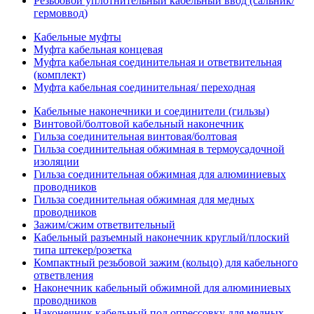
Резьбовой уплотнительный кабельный ввод (сальник/
гермоввод)
Кабельные муфты
Муфта кабельная концевая
Муфта кабельная соединительная и ответвительная
(комплект)
Муфта кабельная соединительная/ переходная
Кабельные наконечники и соединители (гильзы)
Винтовой/болтовой кабельный наконечник
Гильза соединительная винтовая/болтовая
Гильза соединительная обжимная в термоусадочной
изоляции
Гильза соединительная обжимная для алюминиевых
проводников
Гильза соединительная обжимная для медных
проводников
Зажим/сжим ответвительный
Кабельный разъемный наконечник круглый/плоский
типа штекер/розетка
Компактный резьбовой зажим (кольцо) для кабельного
ответвления
Наконечник кабельный обжимной для алюминиевых
проводников
Наконечник кабельный под опрессовку для медных