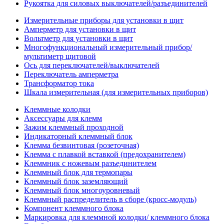
Рукоятка для силовых выключателей/разъединителей
Измерительные приборы для установки в щит
Амперметр для установки в щит
Вольтметр для установки в щит
Многофункциональный измерительный прибор/
мультиметр щитовой
Ось для переключателей/выключателей
Переключатель амперметра
Трансформатор тока
Шкала измерительная (для измерительных приборов)
Клеммные колодки
Аксессуары для клемм
Зажим клеммный проходной
Индикаторный клеммный блок
Клемма безвинтовая (розеточная)
Клемма с плавкой вставкой (предохранителем)
Клеммник с ножевым разъединителем
Клеммный блок для термопары
Клеммный блок заземляющий
Клеммный блок многоуровневый
Клеммный распределитель в сборе (кросс-модуль)
Компонент клеммного блока
Маркировка для клеммной колодки/ клеммного блока