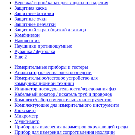
Веревка/ строп/ канат для защиты от падения
Защитная каска
Защитные ботинки
Защитные очки
Защитные перчатки
Защитный экран (щиток) для лица
Комбинезон
Наколенник
Наушники противошумные
Рубашка / футболка
Еще 2
Измерительные приборы и тестеры
Анализатор качества электроэнергии
Измерительное/тестовое устройство для
коммуникационной техники
Индикатор последовательности/чередования фаз
Кабельный локатор / искатель труб и проводов
Комплект/набор измерительных инструментов
Комплектующие для измерительного инструмента
Люксметр
Микрометр
Мультиметр
Прибор для измерения параметров окружающей среды
Прибор для измерения сопротивления изоляции