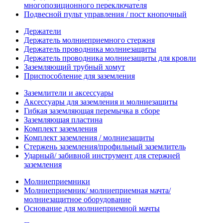
многопозиционного переключателя
Подвесной пульт управления / пост кнопочный
Держатели
Держатель молниеприемного стержня
Держатель проводника молниезащиты
Держатель проводника молниезащиты для кровли
Заземляющий трубный хомут
Приспособление для заземления
Заземлители и аксессуары
Аксессуары для заземления и молниезащиты
Гибкая заземляющая перемычка в сборе
Заземляющая пластина
Комплект заземления
Комплект заземления / молниезащиты
Стержень заземления/профильный заземлитель
Ударный/ забивной инструмент для стержней
заземления
Молниеприемники
Молниеприемник/ молниеприемная мачта/
молниезащитное оборудование
Основание для молниеприемной мачты