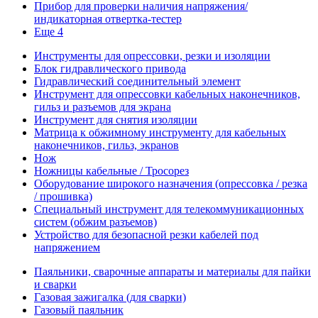
Прибор для проверки наличия напряжения/
индикаторная отвертка-тестер
Еще 4
Инструменты для опрессовки, резки и изоляции
Блок гидравлического привода
Гидравлический соединительный элемент
Инструмент для опрессовки кабельных наконечников,
гильз и разъемов для экрана
Инструмент для снятия изоляции
Матрица к обжимному инструменту для кабельных
наконечников, гильз, экранов
Нож
Ножницы кабельные / Тросорез
Оборудование широкого назначения (опрессовка / резка
/ прошивка)
Специальный инструмент для телекоммуникационных
систем (обжим разъемов)
Устройство для безопасной резки кабелей под
напряжением
Паяльники, сварочные аппараты и материалы для пайки
и сварки
Газовая зажигалка (для сварки)
Газовый паяльник