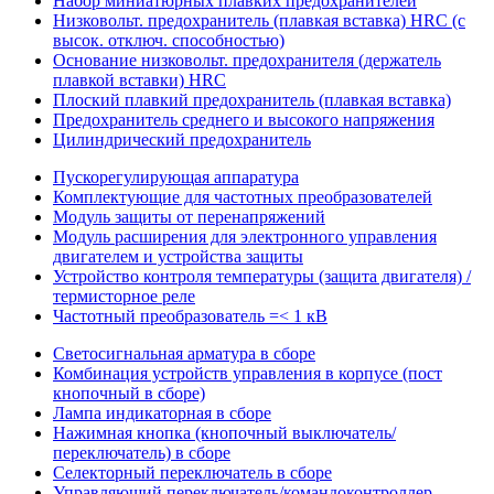
Набор миниатюрных плавких предохранителей
Низковольт. предохранитель (плавкая вставка) HRC (с
высок. отключ. способностью)
Основание низковольт. предохранителя (держатель
плавкой вставки) HRC
Плоский плавкий предохранитель (плавкая вставка)
Предохранитель среднего и высокого напряжения
Цилиндрический предохранитель
Пускорегулирующая аппаратура
Комплектующие для частотных преобразователей
Модуль защиты от перенапряжений
Модуль расширения для электронного управления
двигателем и устройства защиты
Устройство контроля температуры (защита двигателя) /
термисторное реле
Частотный преобразователь =< 1 кВ
Светосигнальная арматура в сборе
Комбинация устройств управления в корпусе (пост
кнопочный в сборе)
Лампа индикаторная в сборе
Нажимная кнопка (кнопочный выключатель/
переключатель) в сборе
Селекторный переключатель в сборе
Управляющий переключатель/командоконтроллер