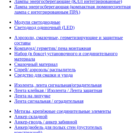
Лампы энергосберегающие (КЛЛ интегрированные)
Лампа энергосберегающая (компактная люминесцентная
лампа с интегрированным ПРА)
Модули светодиодные
Светодиод одиночный (LED)
Аэрозоли, смазочные, герметизирующие и защитные
составы
Компаунд/ герметик/ пена монтажная
Набор (в боксе) установочного и соединительного
материала
Смазочный материал
Спрей/ аэрозоль/ распылитель
Средство для смазки и ухода
Изолента, лента сигнальная/оградительная
Лента клейкая / Изолента / Лента защитная
Лента на липучке
Лента сигнальная / оградительная
Метизы, крепёжные соединительные элементы
Анкер складной
Анкер-гвоздь / анкер забивной
Анкер/дюбель для полых стен (пустотелых
конструкций)