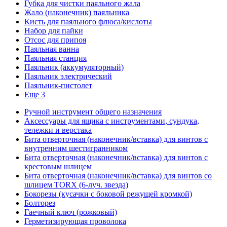
Губка для чистки паяльного жала
Жало (наконечник) паяльника
Кисть для паяльного флюса/кислоты
Набор для пайки
Отсос для припоя
Паяльная ванна
Паяльная станция
Паяльник (аккумуляторный)
Паяльник электрический
Паяльник-пистолет
Еще 3
Ручной инструмент общего назначения
Аксессуары для ящика с инструментами, сундука,
тележки и верстака
Бита отверточная (наконечник/вставка) для винтов с
внутренним шестигранником
Бита отверточная (наконечник/вставка) для винтов с
крестовым шлицем
Бита отверточная (наконечник/вставка) для винтов со
шлицем TORX (6-луч. звезда)
Бокорезы (кусачки с боковой режущей кромкой)
Болторез
Гаечный ключ (рожковый)
Герметизирующая проволока