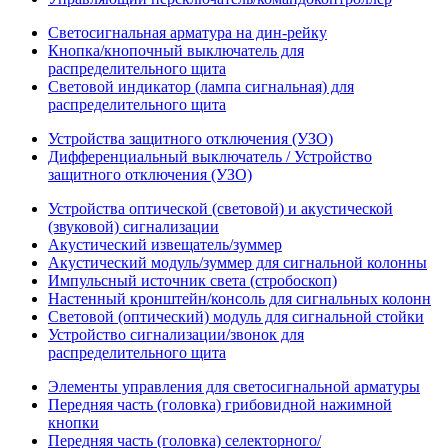
Светосигнальная арматура на дин-рейку
Кнопка/кнопочный выключатель для
распределительного щита
Световой индикатор (лампа сигнальная) для
распределительного щита
Устройства защитного отключения (УЗО)
Дифференциальный выключатель / Устройство
защитного отключения (УЗО)
Устройства оптической (световой) и акустической
(звуковой) сигнализации
Акустический извещатель/зуммер
Акустический модуль/зуммер для сигнальной колонны
Импульсный источник света (стробоскоп)
Настенный кронштейн/консоль для сигнальных колонн
Световой (оптический) модуль для сигнальной стойки
Устройство сигнализации/звонок для
распределительного щита
Элементы управления для светосигнальной арматуры
Передняя часть (головка) грибовидной нажимной
кнопки
Передняя часть (головка) селекторного/