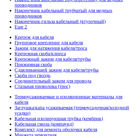
проводников
Наконечник кабельный трубчатый для медных
проводников
Наконечник-гильза кабельный (втулочный)
Еще 2
Крепеж для кабеля
Групповое крепление для кабеля
Зажим для натяжения кабеля/троса
Крепежная скоба/клипса
Крепежный зажим для кабеля/трубы
Прижимная скоба
Сдавливающий зажим для кабеля/трубы
Скоба под гвоздь
Соединительный зажим для провода
Стальная проволока (трос)
Термоусаживаемые и изоляционные материалы для
кабеля
Заглушка/капа усаживаемая (термоусадочная/холодной
усадки)
Кабельная изолирующая трубка (кембрик)
Кабельная смола (компаунд)
Комплект для ремонта оболочки кабеля
Манжета ремонтная