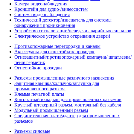
Камера видеонаблюдения
Кронштейн для аудио-/видеосистем
Система видеонаблюдения
Технический детектор/извещатель для системы
обнаружения проникновения
Устройство сигнализации/передачи аварийных сигналов
Электрическое устройство открывания дверей
Противопожарные перегородки и каналы
Аксессуары для огнестойких проходок
Огнезащитный/противопожарный компаунд/ шпатлевка/
пена/ герметик
Огнестойкие проходки
Разъемы промышленные различного назначения
Защитная крышка/колпачок/заглушка для
промышленного разъема
Клемма печатной платы
Контактный вкладыш для промышленных разъемов
Круглый штекерный разъем, монтажный без кабеля
Модульный промышленный разъем
Соединительная плата/адаптер для промышленных
разъемов
Разъемы силовые