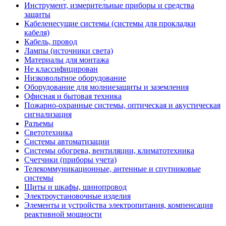
Инструмент, измерительные приборы и средства
защиты
Кабеленесущие системы (системы для прокладки
кабеля)
Кабель, провод
Лампы (источники света)
Материалы для монтажа
Не классифицирован
Низковольтное оборудование
Оборудование для молниезащиты и заземления
Офисная и бытовая техника
Пожарно-охранные системы, оптическая и акустическая
сигнализация
Разъемы
Светотехника
Системы автоматизации
Системы обогрева, вентиляции, климатотехника
Счетчики (приборы учета)
Телекоммуникационные, антенные и спутниковые
системы
Щиты и шкафы, шинопровод
Электроустановочные изделия
Элементы и устройства электропитания, компенсация
реактивной мощности