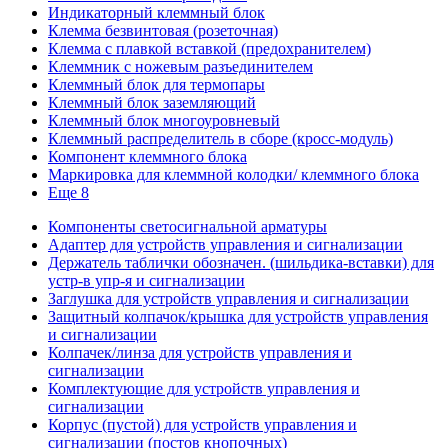
Индикаторный клеммный блок
Клемма безвинтовая (розеточная)
Клемма с плавкой вставкой (предохранителем)
Клеммник с ножевым разъединителем
Клеммный блок для термопары
Клеммный блок заземляющий
Клеммный блок многоуровневый
Клеммный распределитель в сборе (кросс-модуль)
Компонент клеммного блока
Маркировка для клеммной колодки/ клеммного блока
Еще 8
Компоненты светосигнальной арматуры
Адаптер для устройств управления и сигнализации
Держатель таблички обозначен. (шильдика-вставки) для
устр-в упр-я и сигнализации
Заглушка для устройств управления и сигнализации
Защитный колпачок/крышка для устройств управления
и сигнализации
Колпачек/линза для устройств управления и
сигнализации
Комплектующие для устройств управления и
сигнализации
Корпус (пустой) для устройств управления и
сигнализации (постов кнопочных)