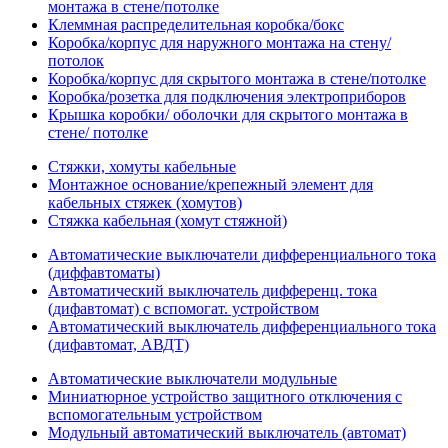
монтажа в стене/потолке
Клеммная распределительная коробка/бокс
Коробка/корпус для наружного монтажа на стену/
потолок
Коробка/корпус для скрытого монтажа в стене/потолке
Коробка/розетка для подключения электроприборов
Крышка коробки/ оболочки для скрытого монтажа в
стене/ потолке
Стяжки, хомуты кабельные
Монтажное основание/крепежный элемент для
кабельных стяжек (хомутов)
Стяжка кабельная (хомут стяжной)
Автоматические выключатели дифференциального тока
(диффавтоматы)
Автоматический выключатель дифференц. тока
(дифавтомат) с вспомогат. устройством
Автоматический выключатель дифференциального тока
(дифавтомат, АВДТ)
Автоматические выключатели модульные
Миниатюрное устройство защитного отключения с
вспомогательным устройством
Модульный автоматический выключатель (автомат)