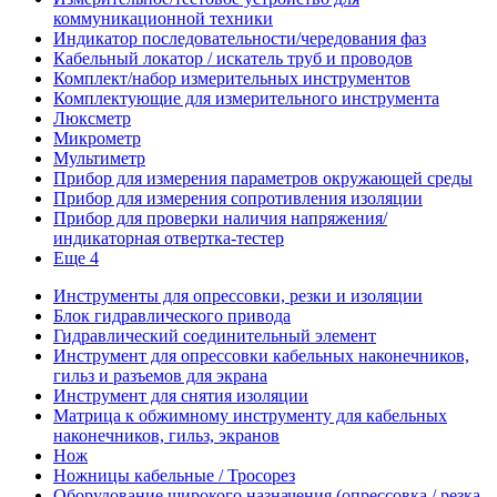
коммуникационной техники
Индикатор последовательности/чередования фаз
Кабельный локатор / искатель труб и проводов
Комплект/набор измерительных инструментов
Комплектующие для измерительного инструмента
Люксметр
Микрометр
Мультиметр
Прибор для измерения параметров окружающей среды
Прибор для измерения сопротивления изоляции
Прибор для проверки наличия напряжения/
индикаторная отвертка-тестер
Еще 4
Инструменты для опрессовки, резки и изоляции
Блок гидравлического привода
Гидравлический соединительный элемент
Инструмент для опрессовки кабельных наконечников,
гильз и разъемов для экрана
Инструмент для снятия изоляции
Матрица к обжимному инструменту для кабельных
наконечников, гильз, экранов
Нож
Ножницы кабельные / Тросорез
Оборудование широкого назначения (опрессовка / резка