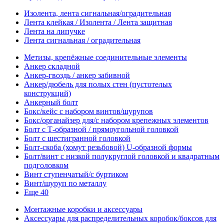
Изолента, лента сигнальная/оградительная
Лента клейкая / Изолента / Лента защитная
Лента на липучке
Лента сигнальная / оградительная
Метизы, крепёжные соединительные элементы
Анкер складной
Анкер-гвоздь / анкер забивной
Анкер/дюбель для полых стен (пустотелых
конструкций)
Анкерный болт
Бокс/кейс с набором винтов/шурупов
Бокс/органайзер для/с набором крепежных элементов
Болт с Т-образной / прямоугольной головкой
Болт с шестигранной головкой
Болт-скоба (хомут резьбовой) U-образной формы
Болт/винт с низкой полукруглой головкой и квадратным
подголовком
Винт ступенчатый/с буртиком
Винт/шуруп по металлу
Еще 40
Монтажные коробки и аксессуары
Аксессуары для распределительных коробок/боксов для