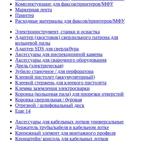
Комплектующие для факсов/принтеров/МФУ
Маркерная лента
Принтер
Расходные материалы для факсов/принтеров/МФУ
Электроинструмент, станки и оснастка
Адаптер (хвостовик) сверлильного патрона для
кольцевой пилы
Адаптер SDS для сверла/бура
Аксессуары для инспекционной камеры
Аксессуары для сварочного оборудования
Дрель (электрическая)
Зубило станочное / для перфоратора
Клеевой пистолет (аккумуляторный)
Клеевой стержень для клеевого пистолета
Клемма заземления электросварки
Коронка (кольцевая пила) для прорезки отверстий
Коронка сверлильная / буровая
Отрезной / шлифовальный диск
Еще 14
Аксессуары для кабельных лотков универсальные
Держатель трубы/кабеля в кабельном лотке
Крепежный элемент для монтажного профиля
Кронштейн/ консоль для кабельных лотков