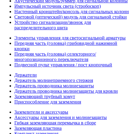
Акустический модуль/зуммер для сигнальной колонны
Импульсный источник света (стробоскоп)
Настенный кронштейн/консоль для сигнальных колонн
Световой (оптический) модуль для сигнальной стойки
Устройство сигнализации/звонок для
распределительного щита
Элементы управления для светосигнальной арматуры
Передняя часть (головка) грибовидной нажимной
кнопки
Передняя часть (головка) селекторного/
многопозиционного переключателя
Подвесной пульт управления / пост кнопочный
Держатели
Держатель молниеприемного стержня
Держатель проводника молниезащиты
Держатель проводника молниезащиты для кровли
Заземляющий трубный хомут
Приспособление для заземления
Заземлители и аксессуары
Аксессуары для заземления и молниезащиты
Гибкая заземляющая перемычка в сборе
Заземляющая пластина
Комплект заземления