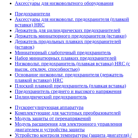
Аксессуары для низковольтного оборудования
Предохранители
Аксессуары для низковольт. предохранителя (плавкой
вставки) HRC
Держатель для цилиндрических предохранителей
Держатель миниатюрного предохранителя (вставки)
Держатель продольных плавких предохранителей
(вставок)
Миниатюрный слаботочный предохранитель
Набор миниатюрных плавких предохранителей
Низковольт. предохранитель (плавкая вставка) HRC (с
высок. отключ. способностью)
Основание низковольт. предохранителя (держатель
плавкой вставки) HRC
Плоский плавкий предохранитель (плавкая вставка)
Предохранитель среднего и высокого напряжения
Цилиндрический предохранитель
Пускорегулирующая аппаратура
Комплектующие для частотных преобразователей
Модуль защиты от перенапряжений
Модуль расширения для электронного управления
двигателем и устройства защиты
Устройство контроля температуры (защита двигателя) /