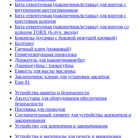
Бита отверточная (наконечник/вставка) для винтов с
внутренним шестигранником
Бита отверточная (наконечник/вставка) для винтов с
крестовым шлицем
Бита отверточная (наконечник/вставка) для винтов со
шлицем TORX (6-луч. звезда)
Бокорезы (кусачки с боковой режущей кромкой)
Болторез
Гаечный ключ (рожковый)
Герметизирующая проволока
Держатель для наконечников/бит
Длинногубцы / тонкогубцы
Емкость для масла/ масленка
Заклепочник/ клещи для установки заклепок
Еще 81
Устройства защиты и безопасности
Аксессуары для оборудования обеспечения
безопасности
Протяжка для проводов
Соединительный элемент для устройства заземления и
закорачивания
Устройство для заземления и закорачивания
Устройства и материалы для печати и маркировки