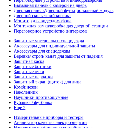
Переговорные устройства и видеодомофоны
Вызывная панель с камерой на дверь
Дверная панель/Дверной функциональный модуль
Дверной скользящий контакт
Монитор для видеодомофона
Монтажная рамка/коробка для дверной станции
Переговорное устройство (интерком)
Защитные материалы и спецодежда
Аксессуары для индивидуальной защиты
Аксессуары для спецодежды
Веревка/ строп/ канат для защиты от падения
Защитная каска
Защитные ботинки
Защитные очки
Защитные перчатки
Защитный экран (щиток) для лица
Комбинезон
Наколенник
Наушники противошумные
Рубашка / футболка
Еще 2
Измерительные приборы и тестеры
Анализатор качества электроэнергии
Измерительное/тестовое устройство для