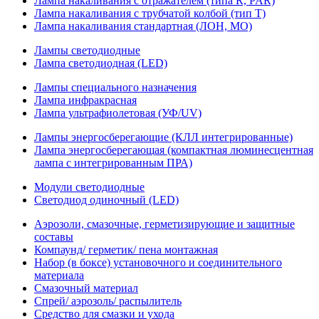
Лампа накаливания с отражателем (типа R, PAR)
Лампа накаливания с трубчатой колбой (тип T)
Лампа накаливания стандартная (ЛОН, МО)
Лампы светодиодные
Лампа светодиодная (LED)
Лампы специального назначения
Лампа инфракрасная
Лампа ультрафиолетовая (УФ/UV)
Лампы энергосберегающие (КЛЛ интегрированные)
Лампа энергосберегающая (компактная люминесцентная
лампа с интегрированным ПРА)
Модули светодиодные
Светодиод одиночный (LED)
Аэрозоли, смазочные, герметизирующие и защитные
составы
Компаунд/ герметик/ пена монтажная
Набор (в боксе) установочного и соединительного
материала
Смазочный материал
Спрей/ аэрозоль/ распылитель
Средство для смазки и ухода