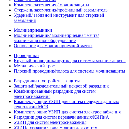
Комплект заземления / молниезащиты
Стержень заземления/профильный заземлитель
Ударный/ забивной инструмент для стержней
заземления
Молниеприемники
Молниеприемник/ молниеприемная мачта/
молниезащитное оборудование
Основание для молниеприемной мачты
Проводники
Круглый проводник/пруток для системы молниезащиты
Металлический трос
Плоский проводник/полоса для системы молниезащиты
Разрядники и устройства защиты
Защитный/разделительный искровой разрядник
Комбинированный разрядник для систем
электроснабжения
Комплектующие УЗИП для систем передачи данных/
технологии MCR
Комплектующие УЗИП для систем электроснабжения
Разрядник для систем передачи данных/КИПиА
УЗИП для систем электроснабжения
УЗИП/ разрядник тока молнии для систем