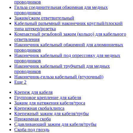
проводников
Гильза соединительная обжимная для медных
проводников
Зажим/сжим ответвительный
Кабельный разъемный наконечник круглый/плоский
типа штекер/розетка
Компактный резьбовой зажим (кольцо) для кабельного
ответвления
Наконечник кабельный обжимной для алюминиевых
проводников
Наконечник кабельный под опрессовку для медных
проводников
Наконечник кабельный трубчатый для медных
проводников
Наконечник-гильза кабельный (втулочный)
Еще 2
Крепеж для кабеля
Групповое крепление для кабеля
Зажим для натяжения кабеля/троса
Крепежная скоба/клипса
Крепежный зажим для кабеля/трубы
Прижимная скоба
Сдавливающий зажим для кабеля/трубы
Скоба под гвоздь