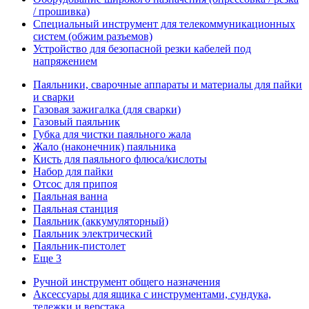
/ прошивка)
Специальный инструмент для телекоммуникационных
систем (обжим разъемов)
Устройство для безопасной резки кабелей под
напряжением
Паяльники, сварочные аппараты и материалы для пайки
и сварки
Газовая зажигалка (для сварки)
Газовый паяльник
Губка для чистки паяльного жала
Жало (наконечник) паяльника
Кисть для паяльного флюса/кислоты
Набор для пайки
Отсос для припоя
Паяльная ванна
Паяльная станция
Паяльник (аккумуляторный)
Паяльник электрический
Паяльник-пистолет
Еще 3
Ручной инструмент общего назначения
Аксессуары для ящика с инструментами, сундука,
тележки и верстака