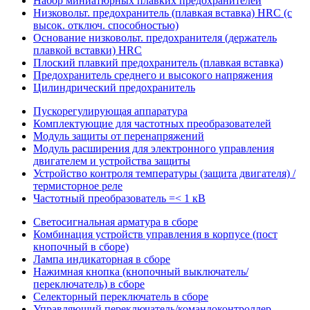
Набор миниатюрных плавких предохранителей
Низковольт. предохранитель (плавкая вставка) HRC (с
высок. отключ. способностью)
Основание низковольт. предохранителя (держатель
плавкой вставки) HRC
Плоский плавкий предохранитель (плавкая вставка)
Предохранитель среднего и высокого напряжения
Цилиндрический предохранитель
Пускорегулирующая аппаратура
Комплектующие для частотных преобразователей
Модуль защиты от перенапряжений
Модуль расширения для электронного управления
двигателем и устройства защиты
Устройство контроля температуры (защита двигателя) /
термисторное реле
Частотный преобразователь =< 1 кВ
Светосигнальная арматура в сборе
Комбинация устройств управления в корпусе (пост
кнопочный в сборе)
Лампа индикаторная в сборе
Нажимная кнопка (кнопочный выключатель/
переключатель) в сборе
Селекторный переключатель в сборе
Управляющий переключатель/командоконтроллер