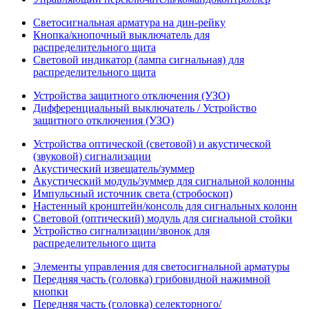
Светосигнальная арматура на дин-рейку
Кнопка/кнопочный выключатель для
распределительного щита
Световой индикатор (лампа сигнальная) для
распределительного щита
Устройства защитного отключения (УЗО)
Дифференциальный выключатель / Устройство
защитного отключения (УЗО)
Устройства оптической (световой) и акустической
(звуковой) сигнализации
Акустический извещатель/зуммер
Акустический модуль/зуммер для сигнальной колонны
Импульсный источник света (стробоскоп)
Настенный кронштейн/консоль для сигнальных колонн
Световой (оптический) модуль для сигнальной стойки
Устройство сигнализации/звонок для
распределительного щита
Элементы управления для светосигнальной арматуры
Передняя часть (головка) грибовидной нажимной
кнопки
Передняя часть (головка) селекторного/