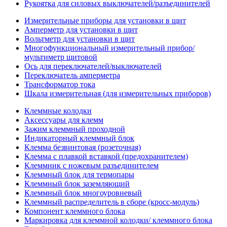
Рукоятка для силовых выключателей/разъединителей
Измерительные приборы для установки в щит
Амперметр для установки в щит
Вольтметр для установки в щит
Многофункциональный измерительный прибор/
мультиметр щитовой
Ось для переключателей/выключателей
Переключатель амперметра
Трансформатор тока
Шкала измерительная (для измерительных приборов)
Клеммные колодки
Аксессуары для клемм
Зажим клеммный проходной
Индикаторный клеммный блок
Клемма безвинтовая (розеточная)
Клемма с плавкой вставкой (предохранителем)
Клеммник с ножевым разъединителем
Клеммный блок для термопары
Клеммный блок заземляющий
Клеммный блок многоуровневый
Клеммный распределитель в сборе (кросс-модуль)
Компонент клеммного блока
Маркировка для клеммной колодки/ клеммного блока