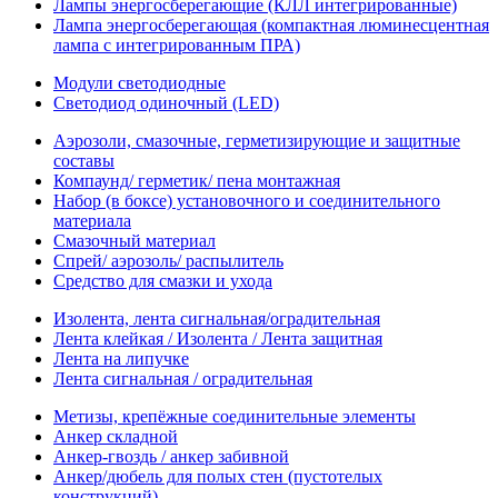
Лампы энергосберегающие (КЛЛ интегрированные)
Лампа энергосберегающая (компактная люминесцентная
лампа с интегрированным ПРА)
Модули светодиодные
Светодиод одиночный (LED)
Аэрозоли, смазочные, герметизирующие и защитные
составы
Компаунд/ герметик/ пена монтажная
Набор (в боксе) установочного и соединительного
материала
Смазочный материал
Спрей/ аэрозоль/ распылитель
Средство для смазки и ухода
Изолента, лента сигнальная/оградительная
Лента клейкая / Изолента / Лента защитная
Лента на липучке
Лента сигнальная / оградительная
Метизы, крепёжные соединительные элементы
Анкер складной
Анкер-гвоздь / анкер забивной
Анкер/дюбель для полых стен (пустотелых
конструкций)