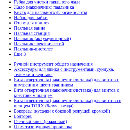
Губка для чистки паяльного жала
Жало (наконечник) паяльника
Кисть для паяльного флюса/кислоты
Набор для пайки
Отсос для припоя
Паяльная ванна
Паяльная станция
Паяльник (аккумуляторный)
Паяльник электрический
Паяльник-пистолет
Еще 3
Ручной инструмент общего назначения
Аксессуары для ящика с инструментами, сундука,
тележки и верстака
Бита отверточная (наконечник/вставка) для винтов с
внутренним шестигранником
Бита отверточная (наконечник/вставка) для винтов с
крестовым шлицем
Бита отверточная (наконечник/вставка) для винтов со
шлицем TORX (6-луч. звезда)
Бокорезы (кусачки с боковой режущей кромкой)
Болторез
Гаечный ключ (рожковый)
Герметизирующая проволока