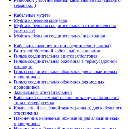
Резьбовой уплотнительный кабельный ввод (сальник/
гермоввод)
Кабельные муфты
Муфта кабельная концевая
Муфта кабельная соединительная и ответвительная
(комплект)
Муфта кабельная соединительная/ переходная
Кабельные наконечники и соединители (гильзы)
Винтовой/болтовой кабельный наконечник
Гильза соединительная винтовая/болтовая
Гильза соединительная обжимная в термоусадочной
изоляции
Гильза соединительная обжимная для алюминиевых
проводников
Гильза соединительная обжимная для медных
проводников
Зажим/сжим ответвительный
Кабельный разъемный наконечник круглый/плоский
типа штекер/розетка
Компактный резьбовой зажим (кольцо) для кабельного
ответвления
Наконечник кабельный обжимной для алюминиевых
проводников
Наконечник кабельный под опрессовку для медных