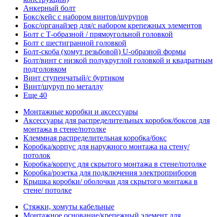
Анкерный болт
Бокс/кейс с набором винтов/шурупов
Бокс/органайзер для/с набором крепежных элементов
Болт с Т-образной / прямоугольной головкой
Болт с шестигранной головкой
Болт-скоба (хомут резьбовой) U-образной формы
Болт/винт с низкой полукруглой головкой и квадратным
подголовком
Винт ступенчатый/с буртиком
Винт/шуруп по металлу
Еще 40
Монтажные коробки и аксессуары
Аксессуары для распределительных коробок/боксов для
монтажа в стене/потолке
Клеммная распределительная коробка/бокс
Коробка/корпус для наружного монтажа на стену/
потолок
Коробка/корпус для скрытого монтажа в стене/потолке
Коробка/розетка для подключения электроприборов
Крышка коробки/ оболочки для скрытого монтажа в
стене/ потолке
Стяжки, хомуты кабельные
Монтажное основание/крепежный элемент для