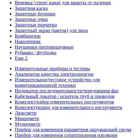
Веревка/ строп/ канат для защиты от падения
Защитная каска
Защитные ботинки
Защитные очки
Защитные перчатки
Защитный экран (щиток) для лица
Комбинезон
Наколенник
Наушники противошумные
Рубашка / футболка
Еще 2
Измерительные приборы и тестеры
Анализатор качества электроэнергии
Измерительное/тестовое устройство для
коммуникационной техники
Индикатор последовательности/чередования фаз
Кабельный локатор / искатель труб и проводов
Комплект/набор измерительных инструментов
Комплектующие для измерительного инструмента
Люксметр
Микрометр
Мультиметр
Прибор для измерения параметров окружающей среды
Прибор для измерения сопротивления изоляции