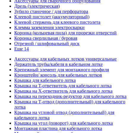
Аксессуары для сварочного оборудования
Дрель (электрическая)
Зубило станочное / для перфоратора
Клеевой пистолет (аккумуляторный)
Клеевой стержень для клеевого пистолета
Клемма заземления электросварки
Коронка (кольцевая пила) для прорезки отверстий
Коронка сверлильная / буровая
Отрезной / шлифовальный диск
Еще 14
Аксессуары для кабельных лотков универсальные
Держатель трубы/кабеля в кабельном лотке
Крепежный элемент для монтажного профиля
Кронштейн/ консоль для кабельных лотков
Крышка для кабельного лотка
Крышка на T-ответвитель для кабельного лотка
Крышка на X-ответвитель для кабельного лотка
Крышка на переходник-редуктор для кабельного лотка
Крышка на Т-отвод (дополнительный) для кабельного
лотка
Крышка на угловой отвод (дополнительный) для
кабельного лотка
Крышка на угол (поворот) для кабельного лотка
Монтажная пластина для кабельного лотка