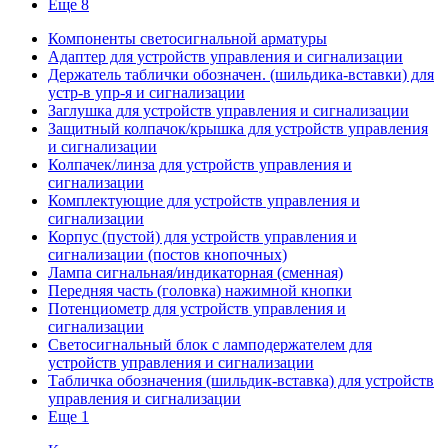
Еще 8
Компоненты светосигнальной арматуры
Адаптер для устройств управления и сигнализации
Держатель таблички обозначен. (шильдика-вставки) для
устр-в упр-я и сигнализации
Заглушка для устройств управления и сигнализации
Защитный колпачок/крышка для устройств управления
и сигнализации
Колпачек/линза для устройств управления и
сигнализации
Комплектующие для устройств управления и
сигнализации
Корпус (пустой) для устройств управления и
сигнализации (постов кнопочных)
Лампа сигнальная/индикаторная (сменная)
Передняя часть (головка) нажимной кнопки
Потенциометр для устройств управления и
сигнализации
Светосигнальный блок с ламподержателем для
устройств управления и сигнализации
Табличка обозначения (шильдик-вставка) для устройств
управления и сигнализации
Еще 1