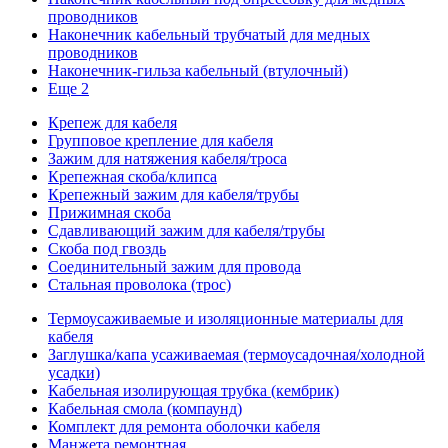
проводников
Наконечник кабельный трубчатый для медных
проводников
Наконечник-гильза кабельный (втулочный)
Еще 2
Крепеж для кабеля
Групповое крепление для кабеля
Зажим для натяжения кабеля/троса
Крепежная скоба/клипса
Крепежный зажим для кабеля/трубы
Прижимная скоба
Сдавливающий зажим для кабеля/трубы
Скоба под гвоздь
Соединительный зажим для провода
Стальная проволока (трос)
Термоусаживаемые и изоляционные материалы для
кабеля
Заглушка/капа усаживаемая (термоусадочная/холодной
усадки)
Кабельная изолирующая трубка (кембрик)
Кабельная смола (компаунд)
Комплект для ремонта оболочки кабеля
Манжета ремонтная