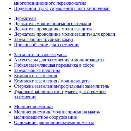
многопозиционного переключателя
Подвесной пульт управления / пост кнопочный
Держатели
Держатель молниеприемного стержня
Держатель проводника молниезащиты
Держатель проводника молниезащиты для кровли
Заземляющий трубный хомут
Приспособление для заземления
Заземлители и аксессуары
Аксессуары для заземления и молниезащиты
Гибкая заземляющая перемычка в сборе
Заземляющая пластина
Комплект заземления
Комплект заземления / молниезащиты
Стержень заземления/профильный заземлитель
Ударный/ забивной инструмент для стержней
заземления
Молниеприемники
Молниеприемник/ молниеприемная мачта/
молниезащитное оборудование
Основание для молниеприемной мачты