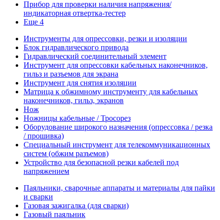
Прибор для проверки наличия напряжения/
индикаторная отвертка-тестер
Еще 4
Инструменты для опрессовки, резки и изоляции
Блок гидравлического привода
Гидравлический соединительный элемент
Инструмент для опрессовки кабельных наконечников,
гильз и разъемов для экрана
Инструмент для снятия изоляции
Матрица к обжимному инструменту для кабельных
наконечников, гильз, экранов
Нож
Ножницы кабельные / Тросорез
Оборудование широкого назначения (опрессовка / резка
/ прошивка)
Специальный инструмент для телекоммуникационных
систем (обжим разъемов)
Устройство для безопасной резки кабелей под
напряжением
Паяльники, сварочные аппараты и материалы для пайки
и сварки
Газовая зажигалка (для сварки)
Газовый паяльник