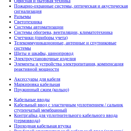
Офисная и бытовая техника
Пожарно-охранные системы, оптическая и акустическая
сигнализация
Разъемы
Светотехника
Системы автоматизации
Системы обогрева, вентиляции, климатотехника
Счетчики (приборы учета)
Телекоммуникационные, антенные и спутниковые
системы
Щиты и шкафы, шинопровод
Электроустановочные изделия
Элементы и устройства электропитания, компенсация
реактивной мощности
Аксессуары для кабеля
Маркировка кабельная
Пружинный сжим (кольцо)
Кабельные вводы
Кабельный ввод с эластичным уплотнением / сальник
ступенчатый мембранный
Контргайка для уплотнительного кабельного ввода
(гермоввода)
Проходная кабельная втулка