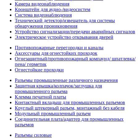
Камера видеонаблюдения
Кронштейн для аудио-/видеосистем
Система видеонаблюдения
Технический детектор/извещатель для системы
обнаружения проникновения
Устройство сигнализации/передачи аварийных сигналов
Электрическое устройство открывания дверей
Противопожарные перегородки и каналы
Аксессуары для огнестойких проходок
Огнезащитный/противопожарный компаунд/ шпатлевка/
пена/ герметик
Огнестойкие проходки
Разъемы промышленные различного назначения
Защитная крышка/колпачок/заглушка для
промышленного разъема
Клемма печатной платы
Контактный вкладыш для промышленных разъемов
Круглый штекерный разъем, монтажный без кабеля
Модульный промышленный разъем
Соединительная плата/адаптер для промышленных
разъемов
Разъемы силовые