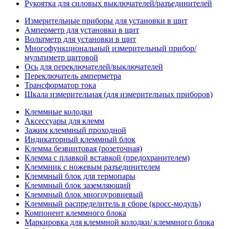
Рукоятка для силовых выключателей/разъединителей
Измерительные приборы для установки в щит
Амперметр для установки в щит
Вольтметр для установки в щит
Многофункциональный измерительный прибор/
мультиметр щитовой
Ось для переключателей/выключателей
Переключатель амперметра
Трансформатор тока
Шкала измерительная (для измерительных приборов)
Клеммные колодки
Аксессуары для клемм
Зажим клеммный проходной
Индикаторный клеммный блок
Клемма безвинтовая (розеточная)
Клемма с плавкой вставкой (предохранителем)
Клеммник с ножевым разъединителем
Клеммный блок для термопары
Клеммный блок заземляющий
Клеммный блок многоуровневый
Клеммный распределитель в сборе (кросс-модуль)
Компонент клеммного блока
Маркировка для клеммной колодки/ клеммного блока