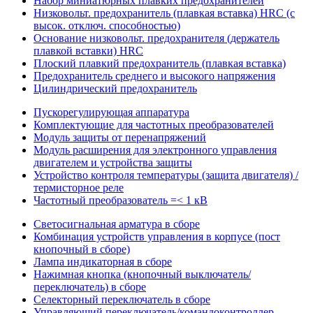
Набор миниатюрных плавких предохранителей
Низковольт. предохранитель (плавкая вставка) HRC (с
высок. отключ. способностью)
Основание низковольт. предохранителя (держатель
плавкой вставки) HRC
Плоский плавкий предохранитель (плавкая вставка)
Предохранитель среднего и высокого напряжения
Цилиндрический предохранитель
Пускорегулирующая аппаратура
Комплектующие для частотных преобразователей
Модуль защиты от перенапряжений
Модуль расширения для электронного управления
двигателем и устройства защиты
Устройство контроля температуры (защита двигателя) /
термисторное реле
Частотный преобразователь =< 1 кВ
Светосигнальная арматура в сборе
Комбинация устройств управления в корпусе (пост
кнопочный в сборе)
Лампа индикаторная в сборе
Нажимная кнопка (кнопочный выключатель/
переключатель) в сборе
Селекторный переключатель в сборе
Управляющий переключатель/командоконтроллер