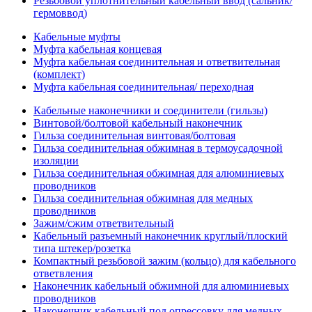
Резьбовой уплотнительный кабельный ввод (сальник/
гермоввод)
Кабельные муфты
Муфта кабельная концевая
Муфта кабельная соединительная и ответвительная
(комплект)
Муфта кабельная соединительная/ переходная
Кабельные наконечники и соединители (гильзы)
Винтовой/болтовой кабельный наконечник
Гильза соединительная винтовая/болтовая
Гильза соединительная обжимная в термоусадочной
изоляции
Гильза соединительная обжимная для алюминиевых
проводников
Гильза соединительная обжимная для медных
проводников
Зажим/сжим ответвительный
Кабельный разъемный наконечник круглый/плоский
типа штекер/розетка
Компактный резьбовой зажим (кольцо) для кабельного
ответвления
Наконечник кабельный обжимной для алюминиевых
проводников
Наконечник кабельный под опрессовку для медных