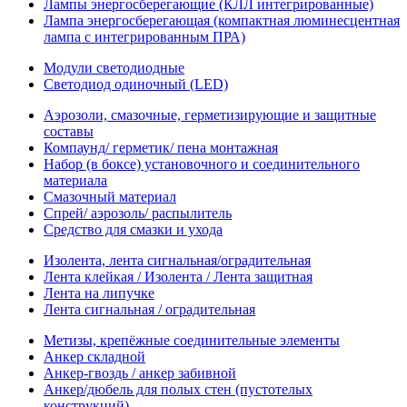
Лампы энергосберегающие (КЛЛ интегрированные)
Лампа энергосберегающая (компактная люминесцентная
лампа с интегрированным ПРА)
Модули светодиодные
Светодиод одиночный (LED)
Аэрозоли, смазочные, герметизирующие и защитные
составы
Компаунд/ герметик/ пена монтажная
Набор (в боксе) установочного и соединительного
материала
Смазочный материал
Спрей/ аэрозоль/ распылитель
Средство для смазки и ухода
Изолента, лента сигнальная/оградительная
Лента клейкая / Изолента / Лента защитная
Лента на липучке
Лента сигнальная / оградительная
Метизы, крепёжные соединительные элементы
Анкер складной
Анкер-гвоздь / анкер забивной
Анкер/дюбель для полых стен (пустотелых
конструкций)