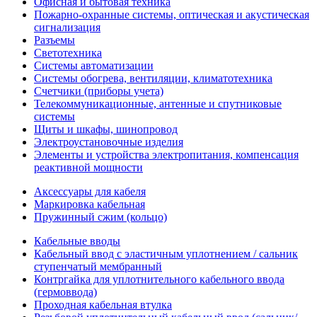
Офисная и бытовая техника
Пожарно-охранные системы, оптическая и акустическая
сигнализация
Разъемы
Светотехника
Системы автоматизации
Системы обогрева, вентиляции, климатотехника
Счетчики (приборы учета)
Телекоммуникационные, антенные и спутниковые
системы
Щиты и шкафы, шинопровод
Электроустановочные изделия
Элементы и устройства электропитания, компенсация
реактивной мощности
Аксессуары для кабеля
Маркировка кабельная
Пружинный сжим (кольцо)
Кабельные вводы
Кабельный ввод с эластичным уплотнением / сальник
ступенчатый мембранный
Контргайка для уплотнительного кабельного ввода
(гермоввода)
Проходная кабельная втулка