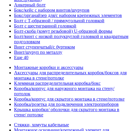
Анкерный болт
Бокс/кейс с набором винтов/шурупов
Бокс/органайзер для/с набором крепежных элементов
Болт с Т-образной / прямоугольной головкой
Болт с шестигранной головкой
Болт-скоба (хомут резьбовой) U-образной формы
Болт/винт с низкой полукруглой головкой и квадратным
подголовком
Винт ступенчатый/с буртиком
Винт/шуруп по металлу
Еще 40
Монтажные коробки и аксессуары
Аксессуары для распределительных коробок/боксов для
монтажа в стене/потолке
Клеммная распределительная коробка/бокс
Коробка/корпус для наружного монтажа на стену/
потолок
Коробка/корпус для скрытого монтажа в стене/потолке
Коробка/розетка для подключения электроприборов
Крышка коробки/ оболочки для скрытого монтажа в
стене/ потолке
Стяжки, хомуты кабельные
Монтажное основание/крепежный элемент для