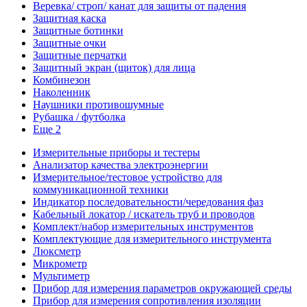
Веревка/ строп/ канат для защиты от падения
Защитная каска
Защитные ботинки
Защитные очки
Защитные перчатки
Защитный экран (щиток) для лица
Комбинезон
Наколенник
Наушники противошумные
Рубашка / футболка
Еще 2
Измерительные приборы и тестеры
Анализатор качества электроэнергии
Измерительное/тестовое устройство для
коммуникационной техники
Индикатор последовательности/чередования фаз
Кабельный локатор / искатель труб и проводов
Комплект/набор измерительных инструментов
Комплектующие для измерительного инструмента
Люксметр
Микрометр
Мультиметр
Прибор для измерения параметров окружающей среды
Прибор для измерения сопротивления изоляции