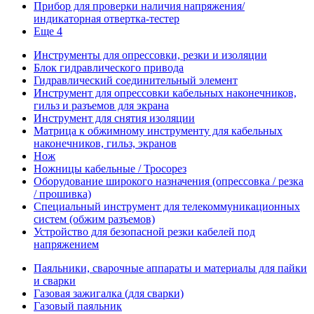
Прибор для проверки наличия напряжения/
индикаторная отвертка-тестер
Еще 4
Инструменты для опрессовки, резки и изоляции
Блок гидравлического привода
Гидравлический соединительный элемент
Инструмент для опрессовки кабельных наконечников,
гильз и разъемов для экрана
Инструмент для снятия изоляции
Матрица к обжимному инструменту для кабельных
наконечников, гильз, экранов
Нож
Ножницы кабельные / Тросорез
Оборудование широкого назначения (опрессовка / резка
/ прошивка)
Специальный инструмент для телекоммуникационных
систем (обжим разъемов)
Устройство для безопасной резки кабелей под
напряжением
Паяльники, сварочные аппараты и материалы для пайки
и сварки
Газовая зажигалка (для сварки)
Газовый паяльник