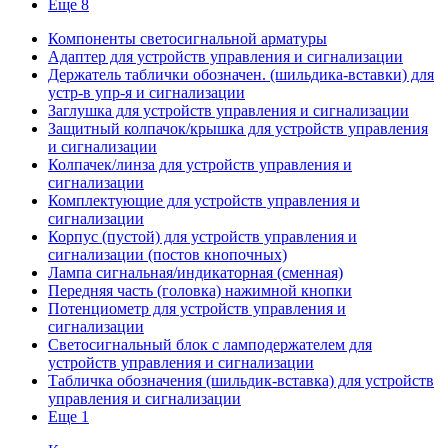
Еще 8
Компоненты светосигнальной арматуры
Адаптер для устройств управления и сигнализации
Держатель таблички обозначен. (шильдика-вставки) для
устр-в упр-я и сигнализации
Заглушка для устройств управления и сигнализации
Защитный колпачок/крышка для устройств управления
и сигнализации
Колпачек/линза для устройств управления и
сигнализации
Комплектующие для устройств управления и
сигнализации
Корпус (пустой) для устройств управления и
сигнализации (постов кнопочных)
Лампа сигнальная/индикаторная (сменная)
Передняя часть (головка) нажимной кнопки
Потенциометр для устройств управления и
сигнализации
Светосигнальный блок с ламподержателем для
устройств управления и сигнализации
Табличка обозначения (шильдик-вставка) для устройств
управления и сигнализации
Еще 1