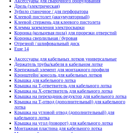
Аксессуары для сварочного оборудования
Дрель (электрическая)
Зубило станочное / для перфоратора
Клеевой пистолет (аккумуляторный)
Клеевой стержень для клеевого пистолета
Клемма заземления электросварки
Коронка (кольцевая пила) для прорезки отверстий
Коронка сверлильная / буровая
Отрезной / шлифовальный диск
Еще 14
Аксессуары для кабельных лотков универсальные
Держатель трубы/кабеля в кабельном лотке
Крепежный элемент для монтажного профиля
Кронштейн/ консоль для кабельных лотков
Крышка для кабельного лотка
Крышка на T-ответвитель для кабельного лотка
Крышка на X-ответвитель для кабельного лотка
Крышка на переходник-редуктор для кабельного лотка
Крышка на Т-отвод (дополнительный) для кабельного
лотка
Крышка на угловой отвод (дополнительный) для
кабельного лотка
Крышка на угол (поворот) для кабельного лотка
Монтажная пластина для кабельного лотка