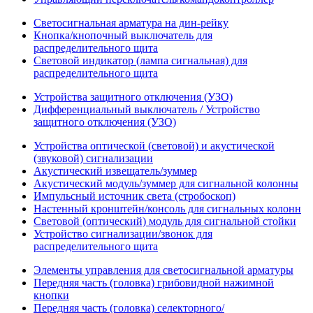
Светосигнальная арматура на дин-рейку
Кнопка/кнопочный выключатель для
распределительного щита
Световой индикатор (лампа сигнальная) для
распределительного щита
Устройства защитного отключения (УЗО)
Дифференциальный выключатель / Устройство
защитного отключения (УЗО)
Устройства оптической (световой) и акустической
(звуковой) сигнализации
Акустический извещатель/зуммер
Акустический модуль/зуммер для сигнальной колонны
Импульсный источник света (стробоскоп)
Настенный кронштейн/консоль для сигнальных колонн
Световой (оптический) модуль для сигнальной стойки
Устройство сигнализации/звонок для
распределительного щита
Элементы управления для светосигнальной арматуры
Передняя часть (головка) грибовидной нажимной
кнопки
Передняя часть (головка) селекторного/