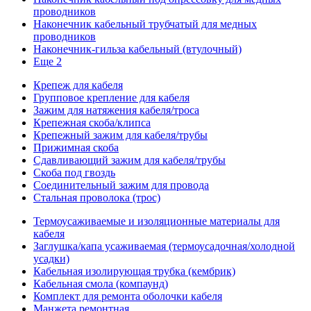
проводников
Наконечник кабельный трубчатый для медных
проводников
Наконечник-гильза кабельный (втулочный)
Еще 2
Крепеж для кабеля
Групповое крепление для кабеля
Зажим для натяжения кабеля/троса
Крепежная скоба/клипса
Крепежный зажим для кабеля/трубы
Прижимная скоба
Сдавливающий зажим для кабеля/трубы
Скоба под гвоздь
Соединительный зажим для провода
Стальная проволока (трос)
Термоусаживаемые и изоляционные материалы для
кабеля
Заглушка/капа усаживаемая (термоусадочная/холодной
усадки)
Кабельная изолирующая трубка (кембрик)
Кабельная смола (компаунд)
Комплект для ремонта оболочки кабеля
Манжета ремонтная