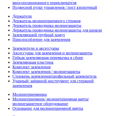
многопозиционного переключателя
Подвесной пульт управления / пост кнопочный
Держатели
Держатель молниеприемного стержня
Держатель проводника молниезащиты
Держатель проводника молниезащиты для кровли
Заземляющий трубный хомут
Приспособление для заземления
Заземлители и аксессуары
Аксессуары для заземления и молниезащиты
Гибкая заземляющая перемычка в сборе
Заземляющая пластина
Комплект заземления
Комплект заземления / молниезащиты
Стержень заземления/профильный заземлитель
Ударный/ забивной инструмент для стержней
заземления
Молниеприемники
Молниеприемник/ молниеприемная мачта/
молниезащитное оборудование
Основание для молниеприемной мачты