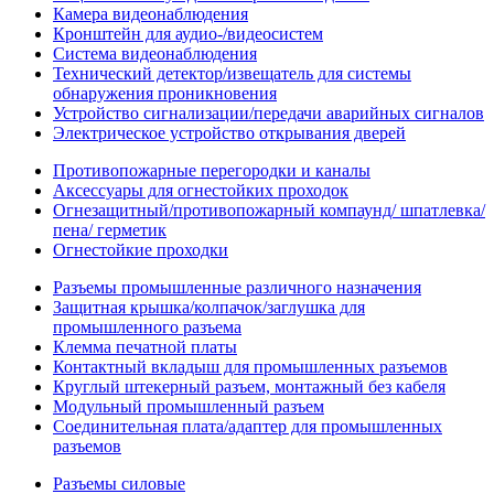
Камера видеонаблюдения
Кронштейн для аудио-/видеосистем
Система видеонаблюдения
Технический детектор/извещатель для системы
обнаружения проникновения
Устройство сигнализации/передачи аварийных сигналов
Электрическое устройство открывания дверей
Противопожарные перегородки и каналы
Аксессуары для огнестойких проходок
Огнезащитный/противопожарный компаунд/ шпатлевка/
пена/ герметик
Огнестойкие проходки
Разъемы промышленные различного назначения
Защитная крышка/колпачок/заглушка для
промышленного разъема
Клемма печатной платы
Контактный вкладыш для промышленных разъемов
Круглый штекерный разъем, монтажный без кабеля
Модульный промышленный разъем
Соединительная плата/адаптер для промышленных
разъемов
Разъемы силовые