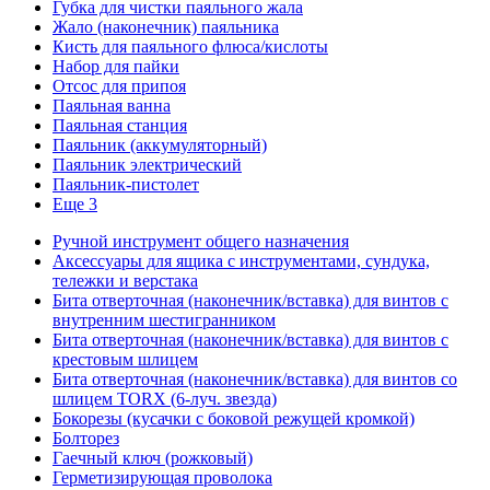
Губка для чистки паяльного жала
Жало (наконечник) паяльника
Кисть для паяльного флюса/кислоты
Набор для пайки
Отсос для припоя
Паяльная ванна
Паяльная станция
Паяльник (аккумуляторный)
Паяльник электрический
Паяльник-пистолет
Еще 3
Ручной инструмент общего назначения
Аксессуары для ящика с инструментами, сундука,
тележки и верстака
Бита отверточная (наконечник/вставка) для винтов с
внутренним шестигранником
Бита отверточная (наконечник/вставка) для винтов с
крестовым шлицем
Бита отверточная (наконечник/вставка) для винтов со
шлицем TORX (6-луч. звезда)
Бокорезы (кусачки с боковой режущей кромкой)
Болторез
Гаечный ключ (рожковый)
Герметизирующая проволока